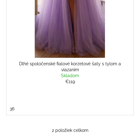
Dlhé spoločenské fialové korzetové šaty s tylom a
viazaním
Skladom
€119
36
2
položiek celkom
O