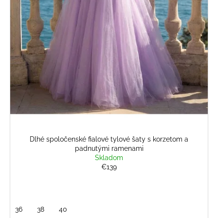
č
v
a
m
e
BLEDOMODRÝ
ŠTRUKTÚROVANÝ
KOSTÝM
€139
Dlhé spoločenské fialové tylové šaty s korzetom a
padnutými ramenami
Skladom
€139
36
38
40