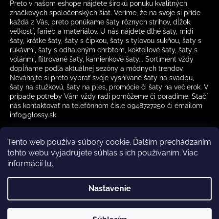
Preto v našom eshope nájdete širokú ponuku kvalitných
značkových spoločenských šiat. Veríme, že na svoje si príde
každá z Vás, preto ponúkame šaty rôznych strihov, dĺžok,
veľkostí, farieb a materiálov. U nás nájdete dlhé šaty, midi
šaty, krátke šaty, šaty s čipkou, šaty s tylovou sukňou, šaty s
rukávmi, šaty s odhaleným chrbtom, kokteilové šaty, šaty s
volánmi, flitrované šaty, kamienkové šaty... Sortiment vždy
dopĺňame podľa aktuálnej sezóny a módnych trendov.
Neváhajte si preto vybrať svoje vysnívané šaty na svadbu,
šaty na stužkovú, šaty na ples, promócie či šaty na večierok. V
prípade potreby Vám vždy radi pomôžeme či poradíme. Stačí
nás kontaktovať na telefónnom čísle 0948727250 či emailom
info@glossy.sk.
Tento web používa súbory cookie. Ďalším prechádzaním
tohto webu vyjadrujete súhlas s ich používaním. Viac
informácií
tu
.
Kamenná predajňa otváracia doba
CZ
Nastavenie
Vytvoril Shoptet