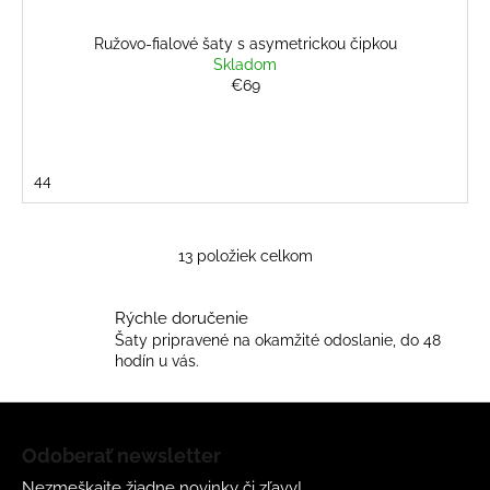
Ružovo-fialové šaty s asymetrickou čipkou
Skladom
€69
44
13
položiek celkom
O
v
l
Rýchle doručenie
á
Šaty pripravené na okamžité odoslanie, do 48
d
hodín u vás.
a
c
Z
i
á
Odoberať newsletter
e
p
p
Nezmeškajte žiadne novinky či zľavy!