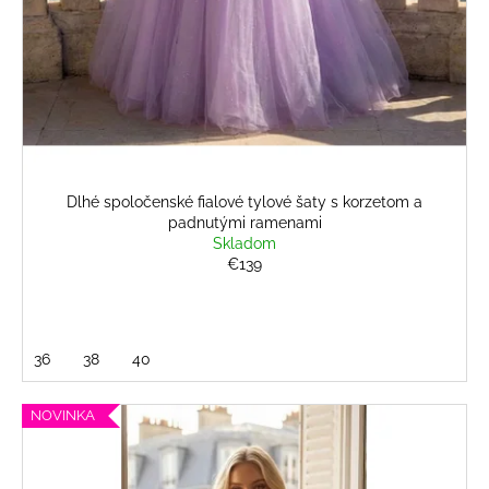
Dlhé spoločenské fialové tylové šaty s korzetom a
padnutými ramenami
Skladom
€139
36
38
40
NOVINKA