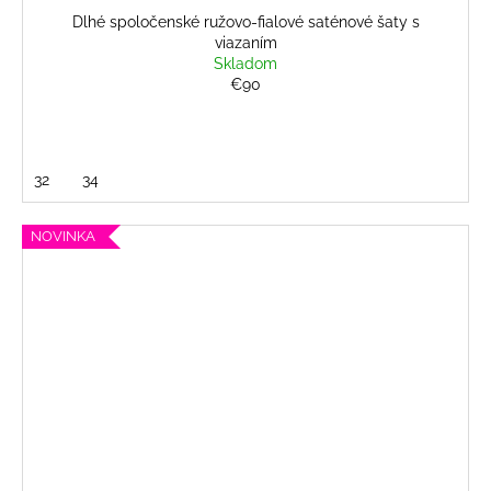
Dlhé spoločenské ružovo-fialové saténové šaty s
viazaním
Skladom
€90
32
34
NOVINKA