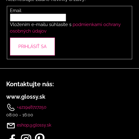
ä
r
t
Email
v
i
k
Vložením e-mailu súhlasíte s
podmienkami ochrany
y
e
osobných údajov
v
ý
p
PRIHLÁSIŤ SA
i
s
u
Kontaktujte nás:
www.glossy.sk
+421948727250
08:00 - 16:00
eshop@glossy.sk