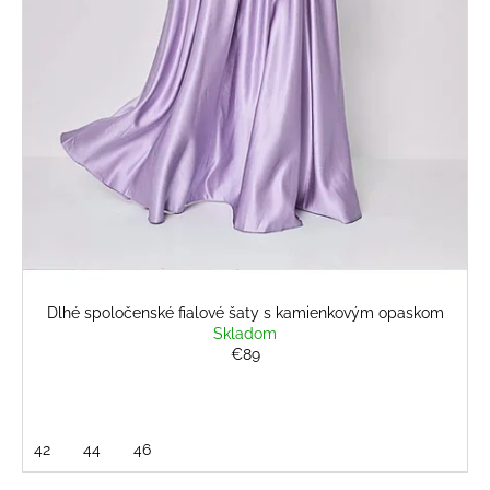
č
v
a
m
e
KVETINOVÉ
KOŠEĽOVÉ
ŠATY
S
OPASKOM
€26
Pôvodne:
€36
Dlhé spoločenské fialové šaty s kamienkovým opaskom
Skladom
€89
42
44
46