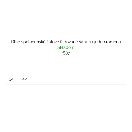
Dlhé spoločenské fialové flitrované šaty na jedno rameno
Skladom
€87
34
42