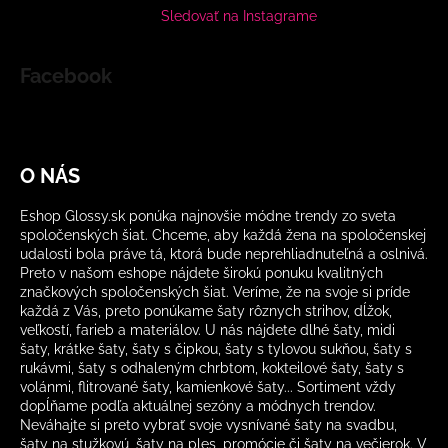
Sledovať na Instagrame
Facebook
O NÁS
Eshop Glossy.sk ponúka najnovšie módne trendy zo sveta
spoločenských šiat. Chceme, aby každá žena na spoločenskej
udalosti bola práve tá, ktorá bude neprehliadnuteľná a oslnivá.
Preto v našom eshope nájdete širokú ponuku kvalitných
značkových spoločenských šiat. Veríme, že na svoje si príde
každá z Vás, preto ponúkame šaty rôznych strihov, dĺžok,
veľkostí, farieb a materiálov. U nás nájdete dlhé šaty, midi
šaty, krátke šaty, šaty s čipkou, šaty s tylovou sukňou, šaty s
rukávmi, šaty s odhaleným chrbtom, kokteilové šaty, šaty s
volánmi, flitrované šaty, kamienkové šaty... Sortiment vždy
dopĺňame podľa aktuálnej sezóny a módnych trendov.
Neváhajte si preto vybrať svoje vysnívané šaty na svadbu,
šaty na stužkovú, šaty na ples, promócie či šaty na večierok. V