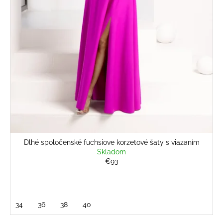
č
v
a
m
e
BLEDOMODRÝ
ŠTRUKTÚROVANÝ
KOSTÝM
€139
Dlhé spoločenské fuchsiove korzetové šaty s viazaním
Skladom
€93
34
36
38
40