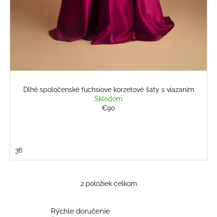
Dlhé spoločenské fuchsiove korzetové šaty s viazaním
Skladom
€90
36
2
položiek celkom
O
v
l
Rýchle doručenie