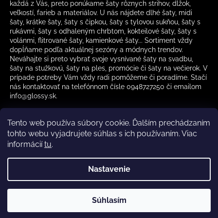
každá z Vás, preto ponúkame šaty rôznych strihov, dĺžok,
veľkostí, farieb a materiálov. U nás nájdete dlhé šaty, midi
šaty, krátke šaty, šaty s čipkou, šaty s tylovou sukňou, šaty s
rukávmi, šaty s odhaleným chrbtom, kokteilové šaty, šaty s
volánmi, flitrované šaty, kamienkové šaty... Sortiment vždy
dopĺňame podľa aktuálnej sezóny a módnych trendov.
Neváhajte si preto vybrať svoje vysnívané šaty na svadbu,
šaty na stužkovú, šaty na ples, promócie či šaty na večierok. V
prípade potreby Vám vždy radi pomôžeme či poradíme. Stačí
nás kontaktovať na telefónnom čísle 0948727250 či emailom
info@glossy.sk.
Tento web používa súbory cookie. Ďalším prechádzaním
tohto webu vyjadrujete súhlas s ich používaním. Viac
informácií
tu
.
Kamenná predajňa otváracia doba
CZ
Nastavenie
Vytvoril Shoptet
Súhlasím
Copyright 2026
Glossy.sk
. Všetky práva vyhradené.
✔️ Skladom – rýchle doručenie