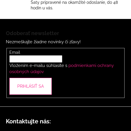
á
Šaty pripravené na okamžité odoslanie, do 48
d
hodín u vás.
a
c
Z
i
á
Odoberať newsletter
e
p
p
Nezmeškajte žiadne novinky či zľavy!
ä
r
t
Email
v
i
k
Vložením e-mailu súhlasíte s
podmienkami ochrany
y
e
osobných údajov
v
ý
p
PRIHLÁSIŤ SA
i
s
u
Kontaktujte nás: