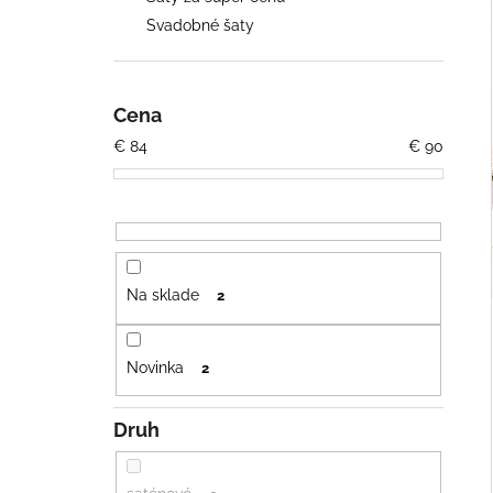
ŠIFÓNOVÉ ŠATY S OPASKOM
Svadobné šaty
€79
Cena
€
84
€
90
Na sklade
2
Novinka
2
Druh