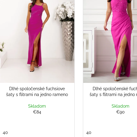
s
OPASKOM
OPASKOM
r
p
€26
€79
o
Pôvodne:
€36
r
d
o
u
d
k
u
t
k
o
t
v
o
v
Dlhé spoločenské fuchsiove
Dlhé spoločenské fuc
šaty s flitrami na jedno rameno
šaty s flitrami na jedn
Skladom
Skladom
€84
€90
40
40