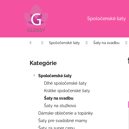
K
Prejsť
na
o
obsah
Späť
Späť
š
Spoločenské šaty
do
do
í
k
obchodu
obchodu
Domov
Spoločenské šaty
Šaty na svadbu
B
o
Kategórie
Preskočiť
č
kategórie
n
Spoločenské šaty
ý
Dlhé spoločenské šaty
p
Krátke spoločenské šaty
a
Šaty na svadbu
n
Šaty na stužkovú
e
i
Dámske oblečenie a topánky
l
Šaty pre svadobné mamy
i
CYKLÁMENOVÉ VZOROVANÉ
Šaty za super cenu