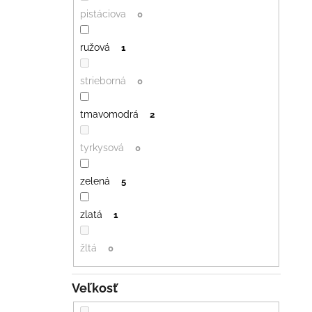
pistáciova
0
ružová
1
strieborná
0
tmavomodrá
2
tyrkysová
0
zelená
5
zlatá
1
žltá
0
Veľkosť