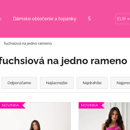
Dámske oblečenie a topánky
Šaty pre svadobn
EUR
Čo potrebujete nájsť?
fuchsiová na jedno rameno
HĽADAŤ
fuchsiová na jedno rameno
R
Odporúčame
a
Odporúčame
Najlacnejšie
Najdrahšie
Najpre
d
e
V
n
NOVINKA
NOVINKA
ý
p
e
KVETINOVÉ KOŠEĽOVÉ ŠATY S
BORDOVÉ ŠATY
p