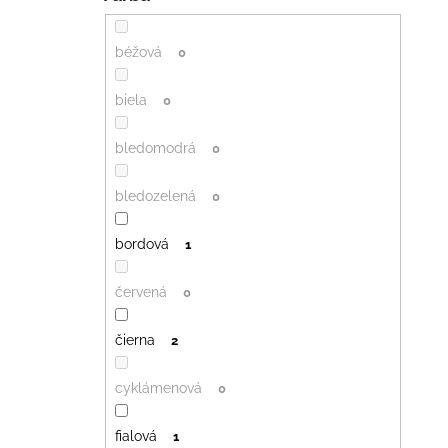
béžová
0
biela
0
bledomodrá
0
bledozelená
0
bordová
1
červená
0
čierna
2
cyklámenová
0
fialová
1