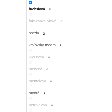
fuchsiová
2
fuksiová/slivková
0
hnedá
3
kráľovsky modrá
2
kvetinová
0
medená
0
mentolová
0
modrá
1
petrolejová
0