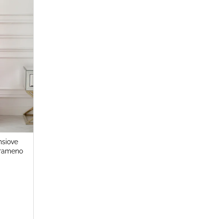
hsiove
o rameno