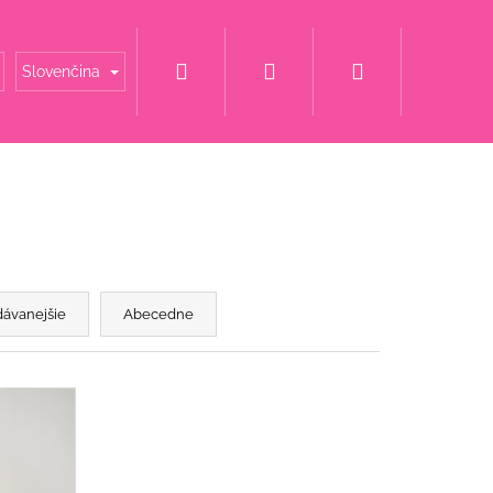
Hľadať
Prihlásenie
Nákupný
é mamy
Šaty za super cenu
Svadobné šaty
Slovenčina
košík
dávanejšie
Abecedne
 S KAMIENKOVÝM