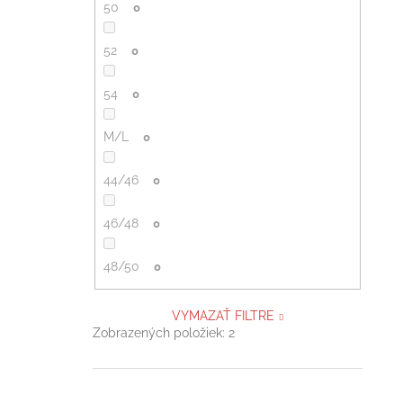
50
0
52
0
54
0
M/L
0
44/46
0
46/48
0
48/50
0
VYMAZAŤ FILTRE
Zobrazených položiek:
2