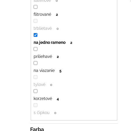
saténové
0
flitrované
2
trblietavé
0
na jedno rameno
2
priliehavé
2
na viazanie
5
tylové
0
korzetové
4
s čipkou
0
Farba