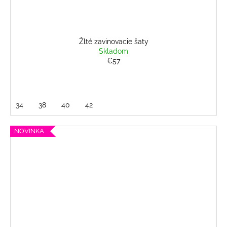
Žlté zavinovacie šaty
Skladom
€57
34
38
40
42
NOVINKA