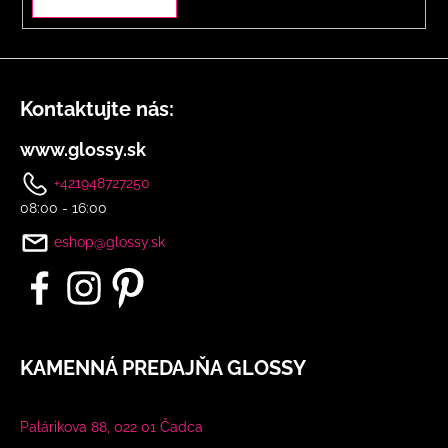
i
s
u
Kontaktujte nás:
www.glossy.sk
+421948727250
08:00 - 16:00
eshop@glossy.sk
KAMENNÁ PREDAJŇA GLOSSY
Palárikova 88, 022 01 Čadca