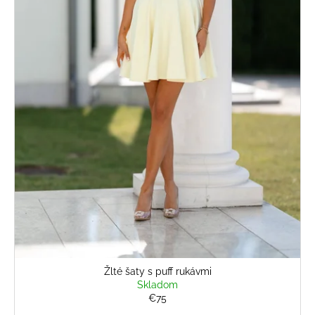
u
k
t
o
v
Žlté šaty s puff rukávmi
Skladom
€75