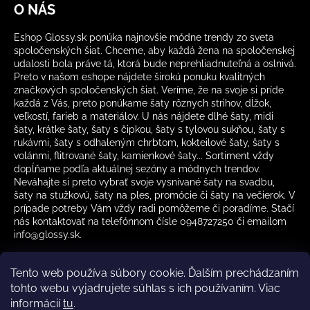
O NÁS
Eshop Glossy.sk ponúka najnovšie módne trendy zo sveta
spoločenských šiat. Chceme, aby každá žena na spoločenskej
udalosti bola práve tá, ktorá bude neprehliadnuteľná a oslnivá.
Preto v našom eshope nájdete širokú ponuku kvalitných
značkových spoločenských šiat. Veríme, že na svoje si príde
každá z Vás, preto ponúkame šaty rôznych strihov, dĺžok,
veľkostí, farieb a materiálov. U nás nájdete dlhé šaty, midi
šaty, krátke šaty, šaty s čipkou, šaty s tylovou sukňou, šaty s
rukávmi, šaty s odhaleným chrbtom, kokteilové šaty, šaty s
volánmi, flitrované šaty, kamienkové šaty... Sortiment vždy
dopĺňame podľa aktuálnej sezóny a módnych trendov.
Neváhajte si preto vybrať svoje vysnívané šaty na svadbu,
šaty na stužkovú, šaty na ples, promócie či šaty na večierok. V
prípade potreby Vám vždy radi pomôžeme či poradíme. Stačí
nás kontaktovať na telefónnom čísle 0948727250 či emailom
info@glossy.sk.
Tento web používa súbory cookie. Ďalším prechádzaním
tohto webu vyjadrujete súhlas s ich používaním. Viac
informácií
tu
.