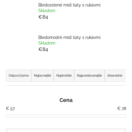
Bledozelené midi šaty s rukávmi
á
Skladom
j
€84
s
ť
?
Bledomodré midi šaty s rukávmi
Skladom
€84
R
HĽADAŤ
a
Odporúčame
Najlacnejšie
Najdrahšie
Najpredávanejšie
Abecedne
d
e
O
n
d
Cena
i
p
€
57
€
78
o
e
r
p
ú
r