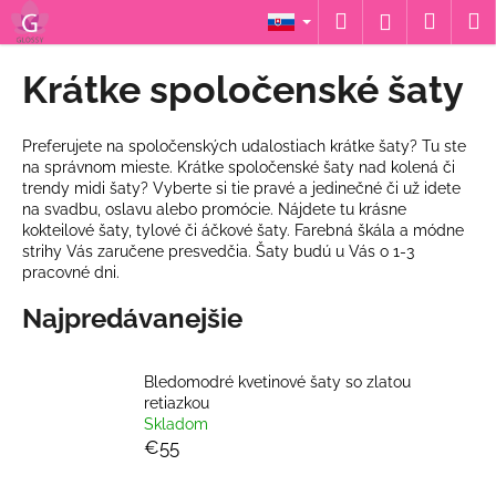
K
Prejsť
Hľadať
Náku
M
Prihláseni
na
o
obsah
Späť
Späť
košík
š
Krátke spoločenské šaty
í
Č
k
o
Preferujete na spoločenských udalostiach krátke šaty? Tu ste
na správnom mieste. Krátke spoločenské šaty nad kolená či
p
trendy midi šaty? Vyberte si tie pravé a jedinečné či už idete
o
na svadbu, oslavu alebo promócie. Nájdete tu krásne
t
kokteilové šaty, tylové či áčkové šaty. Farebná škála a módne
strihy Vás zaručene presvedčia. Šaty budú u Vás o 1-3
r
pracovné dni.
e
Najpredávanejšie
b
u
j
Bledomodré kvetinové šaty so zlatou
e
retiazkou
Skladom
t
€55
e
n