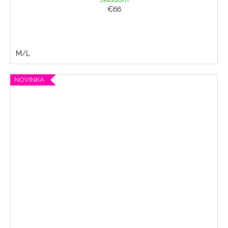
€66
M/L
NOVINKA