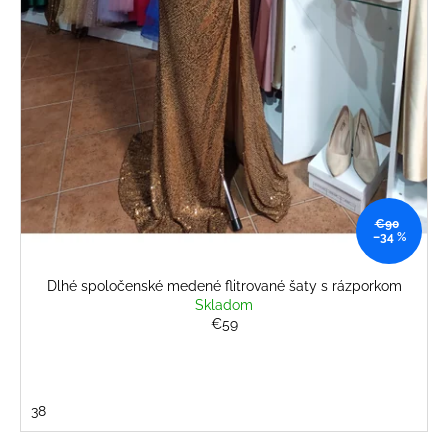
č
v
a
m
e
BÉŽOVÝ
KOMPLET
S
KVETINOU
€108
€90
–34 %
Dlhé spoločenské medené flitrované šaty s rázporkom
Skladom
€59
38