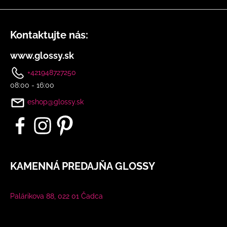
u
Kontaktujte nás:
www.glossy.sk
+421948727250
08:00 - 16:00
eshop@glossy.sk
KAMENNÁ PREDAJŇA GLOSSY
Palárikova 88, 022 01 Čadca