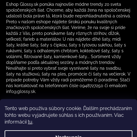
Eshop Glossy.sk ponúka najnovšie módne trendy zo sveta
spoločenských šiat. Chceme, aby každá žena na spoločenskej
udalosti bola práve tá, ktorá bude neprehliadnuteľná a oslnivá.
Preto v našom eshope nájdete širokú ponuku kvalitných
značkových spoločenských šiat. Veríme, že na svoje si príde
každá z Vás, preto ponúkame šaty rôznych strihov, dĺžok,
veľkostí, farieb a materiálov. U nás nájdete dlhé šaty, midi
šaty, krátke šaty, šaty s čipkou, šaty s tylovou sukňou, šaty s
rukávmi, šaty s odhaleným chrbtom, kokteilové šaty, šaty s
volánmi, flitrované šaty, kamienkové šaty... Sortiment vždy
dopĺňame podľa aktuálnej sezóny a módnych trendov.
Neváhajte si preto vybrať svoje vysnívané šaty na svadbu,
šaty na stužkovú, šaty na ples, promócie či šaty na večierok. V
prípade potreby Vám vždy radi pomôžeme či poradíme. Stačí
nás kontaktovať na telefónnom čísle 0948727250 či emailom
info@glossy.sk.
Tento web používa súbory cookie. Ďalším prechádzaním
tohto webu vyjadrujete súhlas s ich používaním. Viac
informácií
tu
.
Kamenná predajňa otváracia doba
CZ