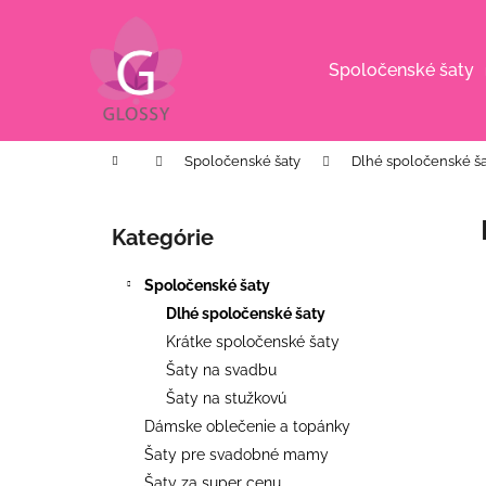
K
Prejsť
na
o
obsah
Späť
Späť
š
Spoločenské šaty
do
do
í
k
obchodu
obchodu
Domov
Spoločenské šaty
Dlhé spoločenské ša
B
o
Kategórie
Preskočiť
č
kategórie
n
Spoločenské šaty
ý
Dlhé spoločenské šaty
p
Krátke spoločenské šaty
a
Šaty na svadbu
n
Šaty na stužkovú
e
Dámske oblečenie a topánky
l
Šaty pre svadobné mamy
DLHÉ SPOLOČENSKÉ ČOKOLÁDOVÉ
Šaty za super cenu