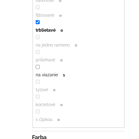
saténové
0
flitrované
0
trblietavé
0
na jedno rameno
0
priliehavé
0
na viazanie
1
tylové
0
korzetové
0
s čipkou
0
Farba