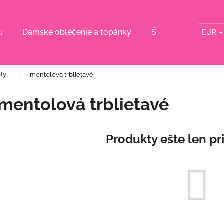
Dámske oblečenie a topánky
Šaty pre svadobn
EUR
Čo potrebujete nájsť?
ty
mentolová trblietavé
HĽADAŤ
mentolová trblietavé
Odporúčame
Produkty ešte len pr
DLHÉ ŽLTÉ KVETINOVÉ ŠATY S
RUŽOVÉ KVETI