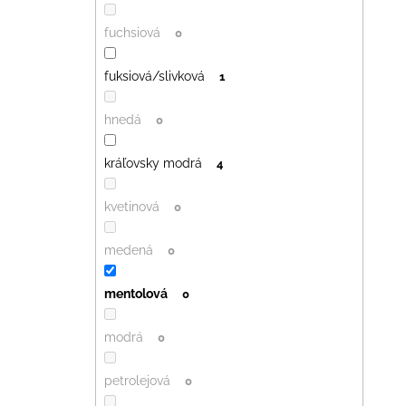
fuchsiová
0
fuksiová/slivková
1
hnedá
0
kráľovsky modrá
4
kvetinová
0
medená
0
mentolová
0
modrá
0
petrolejová
0