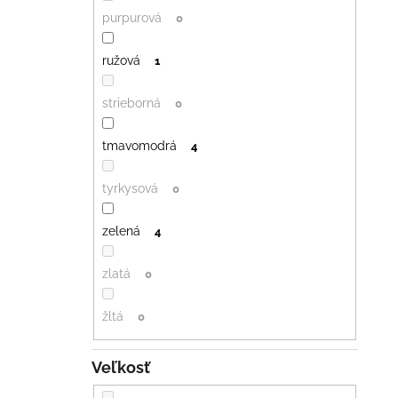
purpurová
0
ružová
1
strieborná
0
tmavomodrá
4
tyrkysová
0
zelená
4
zlatá
0
žltá
0
Veľkosť