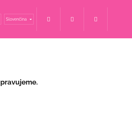
Hľadať
Prihlásenie
Nákupný
é mamy
Šaty za super cenu
Svadobné šaty
Slovenčina
košík
ipravujeme.
NOVÉ ŠATY S