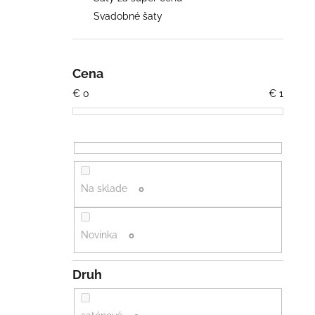
ŠATY S RUKÁVMI
Svadobné šaty
€93
Cena
€
0
€
1
Na sklade
0
Novinka
0
Druh