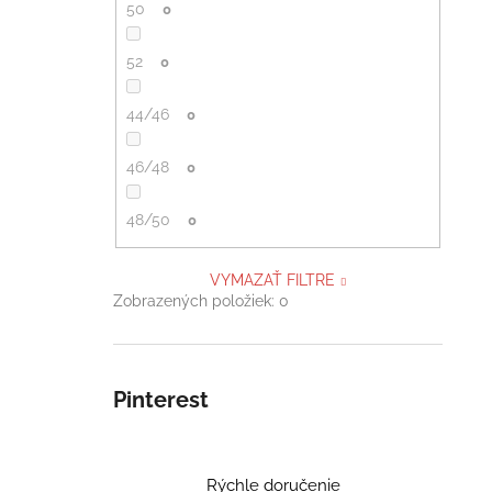
50
0
52
0
44/46
0
46/48
0
48/50
0
VYMAZAŤ FILTRE
Zobrazených položiek:
0
Pinterest
Rýchle doručenie