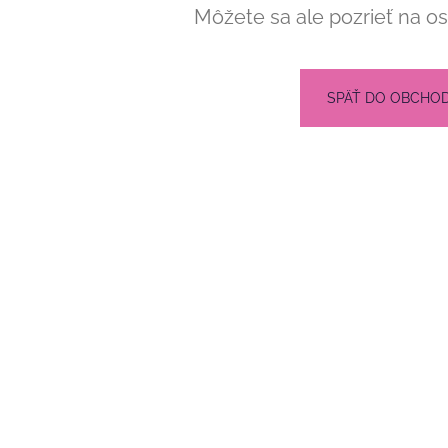
RUKÁVOM
OPASKOM
Môžete sa ale pozrieť na os
€86
€79
SPÄŤ DO OBCHO