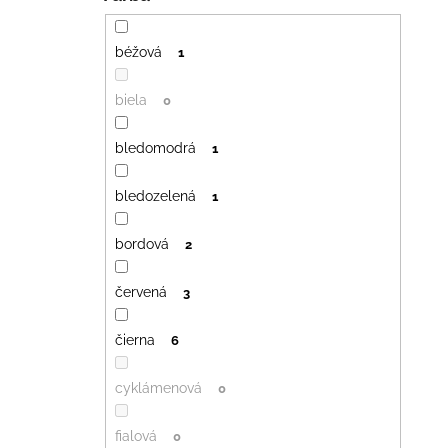
béžová
1
biela
0
bledomodrá
1
bledozelená
1
bordová
2
červená
3
čierna
6
cyklámenová
0
fialová
0