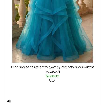
č
v
a
m
e
KVETINOVÉ
KOŠEĽOVÉ
ŠATY
S
OPASKOM
€26
Pôvodne:
€36
Dlhé spoločenské petrolejové tylové šaty s vyšívaným
korzetom
Skladom
€129
40