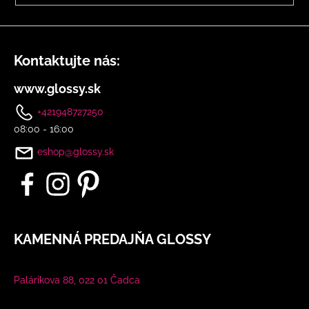
s
u
Kontaktujte nás:
www.glossy.sk
+421948727250
08:00 - 16:00
eshop@glossy.sk
KAMENNÁ PREDAJŇA GLOSSY
Palárikova 88, 022 01 Čadca