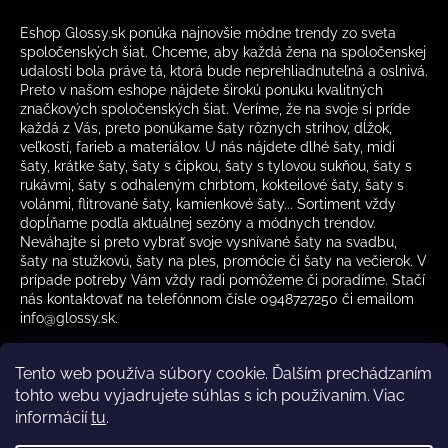
Eshop Glossy.sk ponúka najnovšie módne trendy zo sveta
spoločenských šiat. Chceme, aby každá žena na spoločenskej
udalosti bola práve tá, ktorá bude neprehliadnuteľná a oslnivá.
Preto v našom eshope nájdete širokú ponuku kvalitných
značkových spoločenských šiat. Veríme, že na svoje si príde
každá z Vás, preto ponúkame šaty rôznych strihov, dĺžok,
veľkostí, farieb a materiálov. U nás nájdete dlhé šaty, midi
šaty, krátke šaty, šaty s čipkou, šaty s tylovou sukňou, šaty s
rukávmi, šaty s odhaleným chrbtom, kokteilové šaty, šaty s
volánmi, flitrované šaty, kamienkové šaty... Sortiment vždy
dopĺňame podľa aktuálnej sezóny a módnych trendov.
Neváhajte si preto vybrať svoje vysnívané šaty na svadbu,
šaty na stužkovú, šaty na ples, promócie či šaty na večierok. V
prípade potreby Vám vždy radi pomôžeme či poradíme. Stačí
nás kontaktovať na telefónnom čísle 0948727250 či emailom
info@glossy.sk.
Tento web používa súbory cookie. Ďalším prechádzaním
tohto webu vyjadrujete súhlas s ich používaním. Viac
informácií
tu
.
Kamenná predajňa otváracia doba
CZ