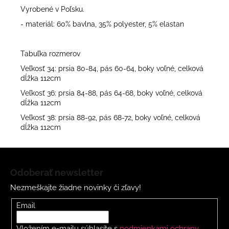
Vyrobené v Poľsku.
- materiál: 60% bavlna, 35% polyester, 5% elastan
Tabuľka rozmerov
Veľkosť 34: prsia 80-84, pás 60-64, boky voľné, celková
dĺžka 112cm
Veľkosť 36: prsia 84-88, pás 64-68, boky voľné, celková
dĺžka 112cm
Veľkosť 38: prsia 88-92, pás 68-72, boky voľné, celková
dĺžka 112cm
Z
á
Odoberať newsletter
p
Nezmeškajte žiadne novinky či zľavy!
ä
t
Email
i
Vložením e-mailu súhlasíte s
podmienkami ochrany