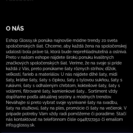
O NÁS
Eshop Glossy.sk ponúka najnovšie módne trendy zo sveta
spoločenských šiat. Chceme, aby každá žena na spoločenskej
udalosti bola práve tá, ktorá bude neprehliadnuteľná a oslnivá.
Preto v našom eshope nájdete širokú ponuku kvalitných
značkových spoločenských šiat. Veríme, že na svoje si príde
každá z Vás, preto ponúkame šaty rôznych strihov, dĺžok,
veľkostí, farieb a materiálov. U nás nájdete dlhé šaty, midi
šaty, krátke šaty, šaty s čipkou, šaty s tylovou sukňou, šaty s
rukávmi, šaty s odhaleným chrbtom, kokteilové šaty, šaty s
volánmi, flitrované šaty, kamienkové šaty... Sortiment vždy
dopĺňame podľa aktuálnej sezóny a módnych trendov.
Neváhajte si preto vybrať svoje vysnívané šaty na svadbu,
šaty na stužkovú, šaty na ples, promócie či šaty na večierok. V
prípade potreby Vám vždy radi pomôžeme či poradíme. Stačí
nás kontaktovať na telefónnom čísle 0948727250 či emailom
info@glossy.sk.