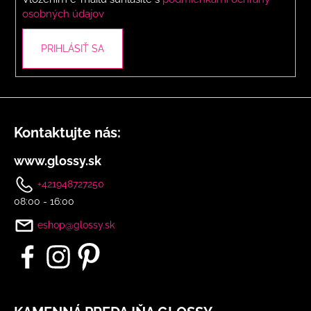
e
osobných údajov
PRIHLÁSIŤ SA
Kontaktujte nás:
www.glossy.sk
+421948727250
08:00 - 16:00
eshop@glossy.sk