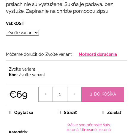
č
prsiach nie sú vystužené. Sukňa je padavá, bez
a
vystuže. Zapínanie na chrbte pomocou zipsu.
m
e
VEĽKOSŤ
DLHÉ
SPOLOČENSKÉ
TYRKYSOVÉ
KORZETOVÉ
Môžeme doručiť do:
Zvoľte variant
Možnosti doručenia
ŠATY
€93
Zvoľte variant
Kód:
Zvoľte variant
€69
DO KOŠÍKA
Jednotková
cena:
Opýtať sa
Strážiť
Zdieľať
Krátke spoločenské šaty
,
zelená flitrované
,
zelená
Kategória
: