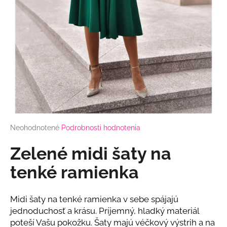
á
j
s
ť
?
HĽADAŤ
Priemerné
Neohodnotené
Podrobnosti hodnotenia
hodnotenie
produktu
Zelené midi šaty na
je
O
0,0
tenké ramienka
d
z
p
5
o
hviezdičiek.
Midi šaty na tenké ramienka v sebe spájajú
r
jednoduchosť a krásu. Príjemný, hladký materiál
ú
poteší Vašu pokožku. Šaty majú véčkový výstrih a na