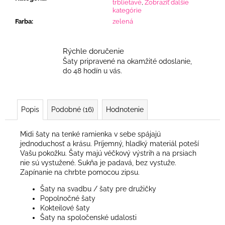
trblietavé
,
Zobraziť ďalšie
kategórie
Farba
:
zelená
Rýchle doručenie
Šaty pripravené na okamžité odoslanie,
do 48 hodín u vás.
Popis
Podobné (16)
Hodnotenie
Midi šaty na tenké ramienka v sebe spájajú
jednoduchosť a krásu. Príjemný, hladký materiál poteší
Vašu pokožku. Šaty majú véčkový výstrih a na prsiach
nie sú vystužené. Sukňa je padavá, bez vystuže.
Zapínanie na chrbte pomocou zipsu.
Šaty na svadbu / šaty pre družičky
Popolnočné šaty
Kokteilové šaty
Šaty na spoločenské udalosti