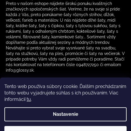
Preto v našom eshope nájdete širokú ponuku kvalitných
značkových spoločenských šiat. Veríme, že na svoje si príde
každá z Vás, preto ponúkame šaty rôznych strihov, dĺžok,
veľkostí, farieb a materiálov. U nás nájdete dlhé šaty, midi
šaty, krátke šaty, šaty s čipkou, šaty s tylovou sukňou, šaty s
rukávmi, šaty s odhaleným chrbtom, kokteilové šaty, šaty s
volánmi, flitrované šaty, kamienkové šaty... Sortiment vždy
dopĺňame podľa aktuálnej sezóny a módnych trendov.
Neváhajte si preto vybrať svoje vysnívané šaty na svadbu,
šaty na stužkovú, šaty na ples, promócie či šaty na večierok. V
prípade potreby Vám vždy radi pomôžeme či poradíme. Stačí
nás kontaktovať na telefónnom čísle 0948727250 či emailom
info@glossy.sk.
Tento web používa súbory cookie. Ďalším prechádzaním
tohto webu vyjadrujete súhlas s ich používaním. Viac
informácií
tu
.
Kamenná predajňa otváracia doba
CZ
Nastavenie
Vytvoril Shoptet