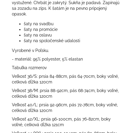
vystužené. Chrbát je zakrytý. Sukňa je padavá. Zapínajú
sa zozadu na zips. K šatám je na pevno pripojený
opasok.
šaty na svadbu
šaty na promócie
šaty na oslavu
šaty na spoločenské udalosti
Vyrobené v Poľsku.
- materiál: 95% polyester, 5% elastan
Tabuľka rozmerov
Veľkosť 36/S: prsia 84-88cm, pás 64-70cm, boky voľné,
celková dĺžka 120cm
Veľkosť 38/M: prsia 88-92cm, pás 68-74cm, boky voľné,
celková dĺžka 120cm
Veľkosť 40/L: prsia 92-96cm, pás 72-78cm, boky voľné,
celková dĺžka 120cm
Veľkosť 42/XL: prsia 96-100cm, pás 76-82cm, boky
voľné, celková dĺžka 121cm