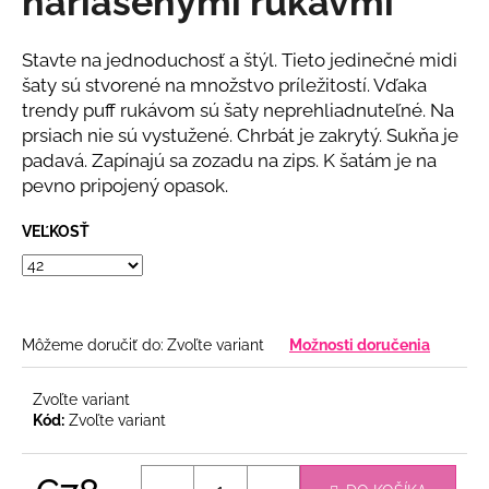
nariasenými rukávmi
č
z
a
5
m
hviezdičiek.
Stavte na jednoduchosť a štýl. Tieto jedinečné midi
e
šaty sú stvorené na množstvo príležitostí. Vďaka
trendy puff rukávom sú šaty neprehliadnuteľné. Na
prsiach nie sú vystužené. Chrbát je zakrytý. Sukňa je
BLEDOMODRÉ
KVETINOVÉ
padavá. Zapínajú sa zozadu na zips. K šatám je na
ŠATY
pevno pripojený opasok.
SO
ZLATOU
RETIAZKOU
VEĽKOSŤ
€55
Môžeme doručiť do:
Zvoľte variant
Možnosti doručenia
Zvoľte variant
Kód:
Zvoľte variant