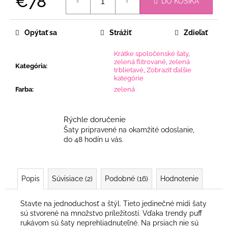
€78
DO KOŠÍKA
Jednotková
cena:
Opýtať sa
Strážiť
Zdieľať
Krátke spoločenské šaty
,
zelená flitrované
,
zelená
Kategória
:
trblietavé
,
Zobraziť ďalšie
kategórie
Farba
:
zelená
Rýchle doručenie
Šaty pripravené na okamžité odoslanie,
do 48 hodín u vás.
Popis
Súvisiace (2)
Podobné (16)
Hodnotenie
Stavte na jednoduchosť a štýl. Tieto jedinečné midi šaty
sú stvorené na množstvo príležitostí. Vďaka trendy puff
rukávom sú šaty neprehliadnuteľné. Na prsiach nie sú