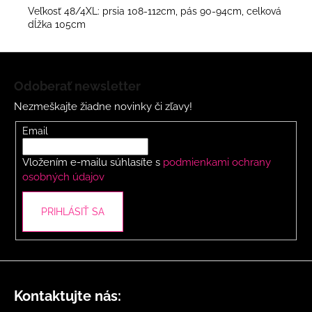
Veľkosť 48/4XL: prsia 108-112cm, pás 90-94cm, celková
dĺžka 105cm
Z
á
Odoberať newsletter
p
Nezmeškajte žiadne novinky či zľavy!
ä
t
Email
i
Vložením e-mailu súhlasíte s
podmienkami ochrany
e
osobných údajov
PRIHLÁSIŤ SA
Kontaktujte nás: