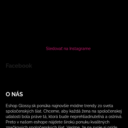
Sledovať na Instagrame
Facebook
O NÁS
Eshop Glossy.sk ponúka najnovšie módne trendy zo sveta
spoločenských šiat. Chceme, aby každá žena na spoločenskej
udalosti bola práve tá, ktorá bude neprehliadnuteľná a oslnivá.
Preto v našom eshope nájdete širokú ponuku kvalitných
značkových spoločenských šiat. Veríme, že na svoje si príde