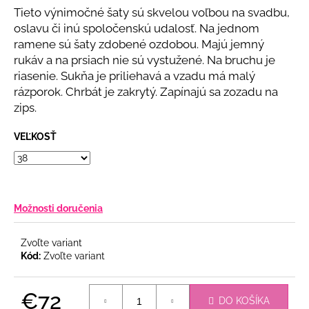
č
z
Tieto výnimočné šaty sú skvelou voľbou na svadbu,
a
5
oslavu či inú spoločenskú udalosť. Na jednom
m
hviezdičiek.
ramene sú šaty zdobené ozdobou. Majú jemný
e
rukáv a na prsiach nie sú vystužené. Na bruchu je
riasenie. Sukňa je priliehavá a vzadu má malý
DLHÉ
rázporok. Chrbát je zakrytý. Zapínajú sa zozadu na
SPOLOČENSKÉ
zips.
ČOKOLÁDOVÉ
ŠATY
S
VEĽKOSŤ
RUKÁVMI
€93
Možnosti doručenia
Zvoľte variant
Kód:
Zvoľte variant
€72
DO KOŠÍKA