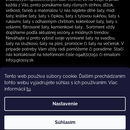
každá z Vás, preto ponúkame šaty rôznych strihov, dĺžok,
veľkostí, farieb a materiálov. U nás nájdete dlhé šaty, midi
šaty, krátke šaty, šaty s čipkou, šaty s tylovou sukňou, šaty s
rukávmi, šaty s odhaleným chrbtom, kokteilové šaty, šaty s
volánmi, flitrované šaty, kamienkové šaty... Sortiment vždy
dopĺňame podľa aktuálnej sezóny a módnych trendov.
Neváhajte si preto vybrať svoje vysnívané šaty na svadbu,
šaty na stužkovú, šaty na ples, promócie či šaty na večierok. V
prípade potreby Vám vždy radi pomôžeme či poradíme. Stačí
nás kontaktovať na telefónnom čísle 0948727250 či emailom
info@glossy.sk.
Tento web používa súbory cookie. Ďalším prechádzaním
tohto webu vyjadrujete súhlas s ich používaním. Viac
informácií
tu
.
Kamenná predajňa otváracia doba
CZ
Nastavenie
Vytvoril Shoptet
Súhlasím
Copyright 2026
Glossy.sk
. Všetky práva vyhradené.
✔️ Skladom – rýchle doručenie