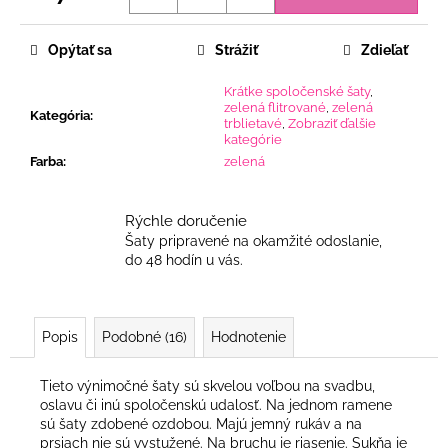
Jednotková
cena:
Opýtať sa
Strážiť
Zdieľať
Krátke spoločenské šaty
,
zelená flitrované
,
zelená
Kategória
:
trblietavé
,
Zobraziť ďalšie
kategórie
Farba
:
zelená
Rýchle doručenie
Šaty pripravené na okamžité odoslanie,
do 48 hodín u vás.
Popis
Podobné (16)
Hodnotenie
Tieto výnimočné šaty sú skvelou voľbou na svadbu,
oslavu či inú spoločenskú udalosť. Na jednom ramene
sú šaty zdobené ozdobou. Majú jemný rukáv a na
prsiach nie sú vystužené. Na bruchu je riasenie. Sukňa je