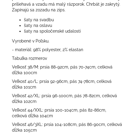
priliehavá a vzadu má malý rázporok. Chrbát je zakrytý.
Zapínajú sa zozadu na zips.
šaty na svadbu
šaty na oslavu
šaty na spoločenské udalosti
Vyrobené v Poľsku.
- materiál: 98% polyester, 2% elastan
Tabuľka rozmerov
Veľkosť 38/M: prsia 88-92cm, pás 70-74cm, celková
dĺžka 100cm
Veľkosť 40/L: prsia 92-96cm, pás 74-78cm, celková
dĺžka 101cm
Veľkosť 42/XL: prsia 96-100cm, pás 78-82cm, celková
dĺžka 102cm
Veľkosť 44/XXL: prsia 100-104cm, pás 82-86cm,
celková dĺžka 104cm
Veľkosť 46/3XL: prsia 104-108cm, pás 86-90cm, celková
dĺžka 105cm