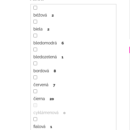
béžová
2
biela
2
bledomodrá
6
bledozelená
1
bordová
8
červená
7
čierna
20
cyklámenová
0
fialová
1