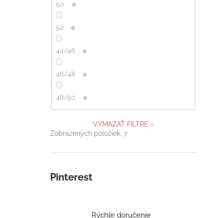
50
0
52
0
44/46
0
46/48
0
48/50
0
VYMAZAŤ FILTRE
Zobrazených položiek:
7
Pinterest
Rýchle doručenie