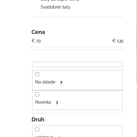
OPASKOM
Svadobné šaty
€26
Pôvodne:
€36
Cena
€
79
€
139
Na sklade
7
Novinka
7
Druh