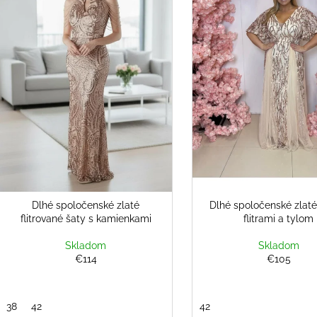
s
FLITRAMI A PADNUTÝMI RAMENAMI
€108
r
p
€90
o
r
d
o
u
d
k
u
t
k
o
t
v
o
v
Dlhé spoločenské zlaté
Dlhé spoločenské zlaté
flitrované šaty s kamienkami
flitrami a tylom
Skladom
Skladom
€114
€105
38
42
42