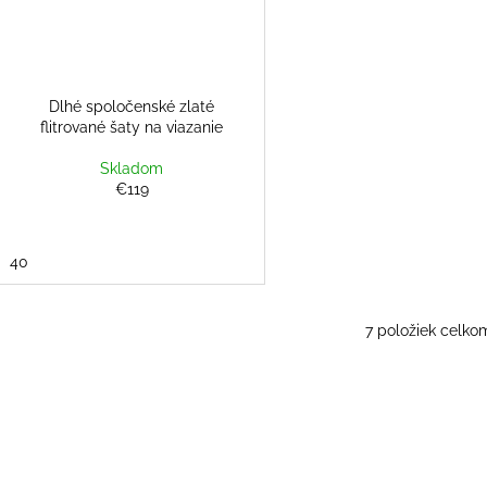
Dlhé spoločenské zlaté
flitrované šaty na viazanie
Skladom
€119
40
7
položiek celko
O
v
l
á
d
a
c