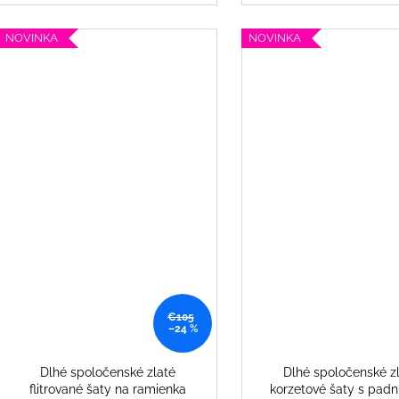
NOVINKA
NOVINKA
€105
–24 %
Dlhé spoločenské zlaté
Dlhé spoločenské z
flitrované šaty na ramienka
korzetové šaty s pad