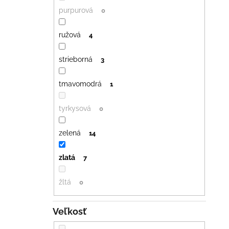
purpurová
0
ružová
4
strieborná
3
tmavomodrá
1
tyrkysová
0
zelená
14
zlatá
7
žltá
0
Veľkosť