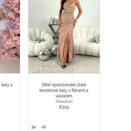
 šaty s
Dlhé spoločenské zlaté
korzetové šaty s flitrami a
viazaním
Skladom
€105
34
42