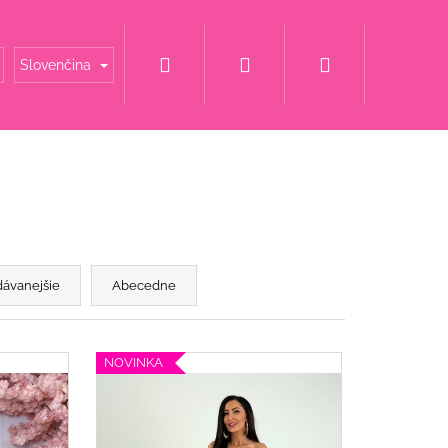
Hľadať
Prihlásenie
Nákupný
é mamy
Šaty za super cenu
Svadobné šaty
Slovenčina
košík
dávanejšie
Abecedne
NOVINKA
ET S KVETINOU