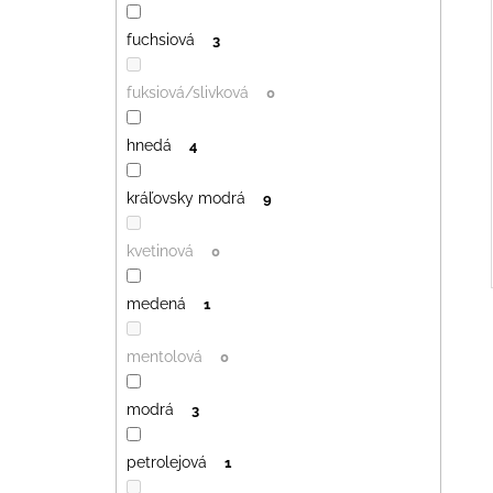
fuchsiová
3
fuksiová/slivková
0
hnedá
4
kráľovsky modrá
9
kvetinová
0
medená
1
mentolová
0
modrá
3
petrolejová
1