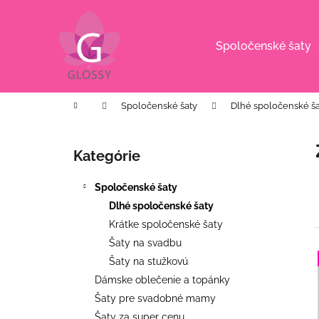
K
Prejsť
na
o
obsah
Späť
Späť
š
Spoločenské šaty
do
do
í
k
obchodu
obchodu
Domov
Spoločenské šaty
Dlhé spoločenské ša
B
o
Kategórie
Preskočiť
č
kategórie
n
Spoločenské šaty
ý
Dlhé spoločenské šaty
p
Krátke spoločenské šaty
a
Šaty na svadbu
n
Šaty na stužkovú
e
i
Dámske oblečenie a topánky
l
Šaty pre svadobné mamy
i
KVETINOVÉ KOŠEĽOVÉ ŠATY S
Šaty za super cenu