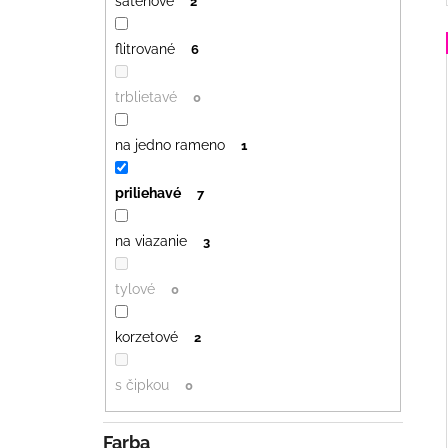
saténové
2
flitrované
6
trblietavé
0
na jedno rameno
1
priliehavé
7
na viazanie
3
tylové
0
korzetové
2
s čipkou
0
Farba