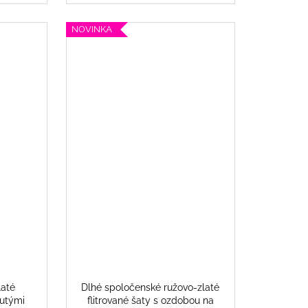
NOVINKA
laté
Dlhé spoločenské ružovo-zlaté
nutými
flitrované šaty s ozdobou na