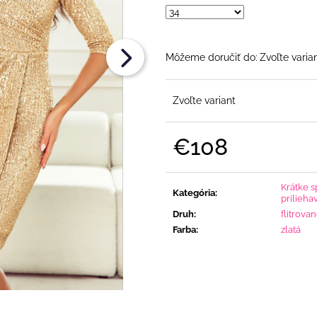
€108
€108
Môžeme doručiť do:
Zvoľte varia
Zvoľte variant
€108
Jednotková
cena:
Krátke s
Kategória
:
prilieha
Druh
:
flitrova
Farba
:
zlatá