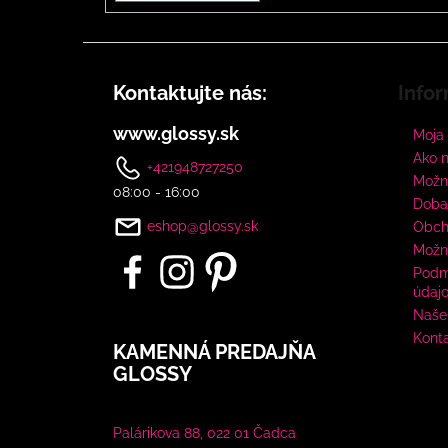
Kontaktujte nás:
Infor
www.glossy.sk
Moja
Ako 
+421948727250
Možno
08:00 - 16:00
Doba
eshop@glossy.sk
Obch
Možn
Podm
údaj
Naše 
Kont
KAMENNÁ PREDAJŇA
GLOSSY
Palárikova 88, 022 01 Čadca