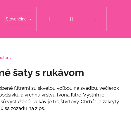
Hľadať
Prihlásenie
Nákupný
é mamy
Šaty za super cenu
Svadobné šaty
Slovenčina
košík
notenia
ané šaty s rukávom
bené flitrami sú skvelou voľbou na svadbu, večierok
odšívku a vrchnú vrstvu tvoria flitre. Výstrih je
sú vystužené. Rukáv je trojštvrťový. Chrbát je zakrytý.
ú sa zozadu na zips.
ET S KVETINOU