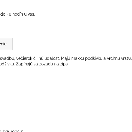
do 48 hodín u vás.
nie
adbu, večierok či inú udalosť. Majú mäkkú podšívku a vrchnú vrstvu tv
odšívku. Zapínajú sa zozadu na zips.
 dĺžka 100cm