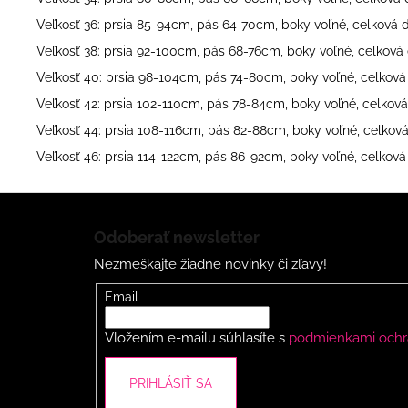
Veľkosť 36: prsia 85-94cm, pás 64-70cm, boky voľné, celková
Veľkosť 38: prsia 92-100cm, pás 68-76cm, boky voľné, celkov
Veľkosť 40: prsia 98-104cm, pás 74-80cm, boky voľné, celkov
Veľkosť 42: prsia 102-110cm, pás 78-84cm, boky voľné, celkov
Veľkosť 44: prsia 108-116cm, pás 82-88cm, boky voľné, celkov
Veľkosť 46: prsia 114-122cm, pás 86-92cm, boky voľné, celkov
Z
á
Odoberať newsletter
p
Nezmeškajte žiadne novinky či zľavy!
ä
t
Email
i
Vložením e-mailu súhlasíte s
podmienkami ochr
e
PRIHLÁSIŤ SA