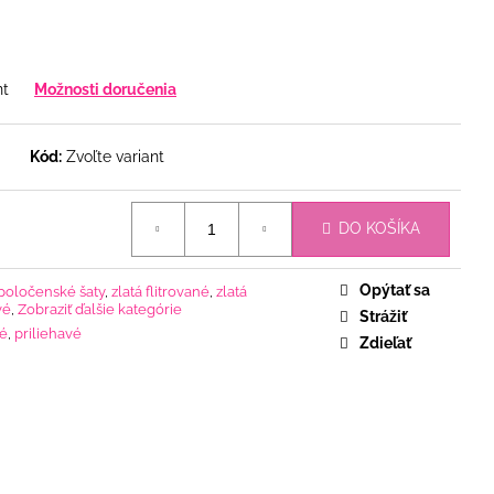
nt
Možnosti doručenia
Kód:
Zvoľte variant
DO KOŠÍKA
Opýtať sa
poločenské šaty
,
zlatá flitrované
,
zlatá
vé
,
Zobraziť ďalšie kategórie
Strážiť
né
,
priliehavé
Zdieľať