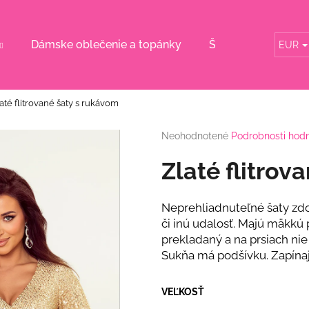
Dámske oblečenie a topánky
Šaty pre svadobn
EUR
Čo potrebujete nájsť?
até flitrované šaty s rukávom
HĽADAŤ
Priemerné
Neohodnotené
Podrobnosti hod
hodnotenie
produktu
Zlaté flitrov
je
Odporúčame
0,0
z
Neprehliadnuteľné šaty zdo
5
či inú udalosť. Majú mäkkú p
hviezdičiek.
prekladaný a na prsiach nie 
Sukňa má podšívku. Zapínaj
VEĽKOSŤ
RUŽOVÝ KOMPLET S KVETINOU
BÉŽOVÝ KOMPL