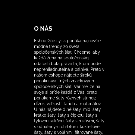
O NÁS
Eshop Glossy.sk ponúka najnovšie
módne trendy zo sveta
spoločenských šiat. Chceme, aby
každá žena na spoločenskej
udalosti bola práve tá, ktorá bude
neprehliadnuteľná a oslnivá. Preto v
našom eshope nájdete širokú
ponuku kvalitných značkových
spoločenských šiat. Veríme, že na
svoje si príde každá z Vás, preto
ponúkame šaty rôznych strihov,
dĺžok, veľkostí, farieb a materiálov.
U nás nájdete dlhé šaty, midi šaty,
krátke šaty, šaty s čipkou, šaty s
tylovou sukňou, šaty s rukávmi, šaty
s odhaleným chrbtom, kokteilové
šaty, šaty s volánmi, flitrované šaty,