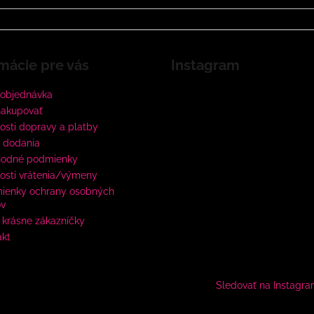
mácie pre vás
Instagram
 objednávka
nakupovať
sti dopravy a platby
 dodania
odné podmienky
osti vrátenia/výmeny
ienky ochrany osobných
ov
krásne zákazníčky
akt
Sledovať na Instagr