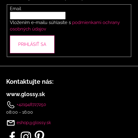
ä
t
Email
i
Vložením e-mailu súhlasíte s
podmienkami ochrany
e
osobných údajov
PRIHLÁSIŤ SA
Kontaktujte nás:
www.glossy.sk
+421948727250
08:00 - 16:00
eshop@glossy.sk