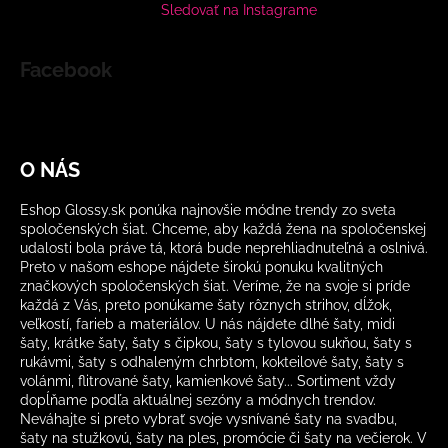
Sledovať na Instagrame
Facebook
O NÁS
Eshop Glossy.sk ponúka najnovšie módne trendy zo sveta
spoločenských šiat. Chceme, aby každá žena na spoločenskej
udalosti bola práve tá, ktorá bude neprehliadnuteľná a oslnivá.
Preto v našom eshope nájdete širokú ponuku kvalitných
značkových spoločenských šiat. Veríme, že na svoje si príde
každá z Vás, preto ponúkame šaty rôznych strihov, dĺžok,
veľkostí, farieb a materiálov. U nás nájdete dlhé šaty, midi
šaty, krátke šaty, šaty s čipkou, šaty s tylovou sukňou, šaty s
rukávmi, šaty s odhaleným chrbtom, kokteilové šaty, šaty s
volánmi, flitrované šaty, kamienkové šaty... Sortiment vždy
dopĺňame podľa aktuálnej sezóny a módnych trendov.
Neváhajte si preto vybrať svoje vysnívané šaty na svadbu,
šaty na stužkovú, šaty na ples, promócie či šaty na večierok. V