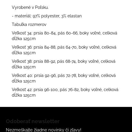
Vyrobené v Poľsku.
- materiál: 97% polyester, 3% elastan
Tabuľka rozmerov
Veľkosť 34: prsia 80-84, pás 60-66, boky voľné, celková
dĺžka 125cm
Veľkosť 36: prsia 84-88, pás 64-70, boky voľné, celková
dĺžka 125cm
Veľkosť 38: prsia 88-92, pás 68-74, boky voľné, celková
dĺžka 125cm
Veľkosť 40: prsia 92-96, pás 72-78, boky voľné, celková
dĺžka 125cm
Veľkosť 42: prsia 96-100, pás 76-82, boky voľné, celková
dĺžka 125cm
Z
á
Odoberať newsletter
p
Nezmeškajte žiadne novinky či zľavy!