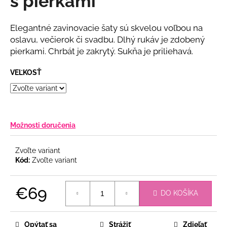
s pierkami
č
z
a
5
m
hviezdičiek.
Elegantné zavinovacie šaty sú skvelou voľbou na
e
oslavu, večierok či svadbu. Dlhý rukáv je zdobený
pierkami. Chrbát je zakrytý. Sukňa je priliehavá.
BÉŽOVÝ
VEĽKOSŤ
NOHAVICOVÝ
KOMPLET
€69
Možnosti doručenia
Zvoľte variant
Kód:
Zvoľte variant
€69
DO KOŠÍKA
Jednotková
cena:
Opýtať sa
Strážiť
Zdieľať