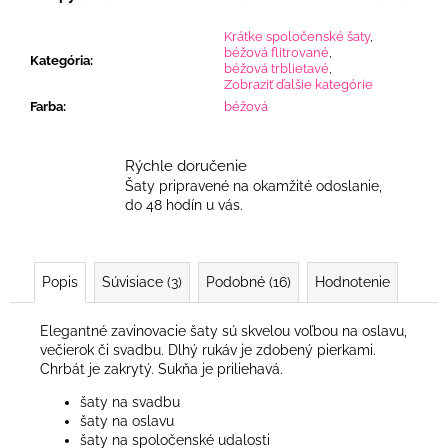
Krátke spoločenské šaty
,
béžová flitrované
,
Kategória
:
béžová trblietavé
,
Zobraziť ďalšie kategórie
Farba
:
béžová
Rýchle doručenie
Šaty pripravené na okamžité odoslanie,
do 48 hodín u vás.
Popis
Súvisiace (3)
Podobné (16)
Hodnotenie
Elegantné zavinovacie šaty sú skvelou voľbou na oslavu,
večierok či svadbu. Dlhý rukáv je zdobený pierkami.
Chrbát je zakrytý. Sukňa je priliehavá.
šaty na svadbu
šaty na oslavu
šaty na spoločenské udalosti