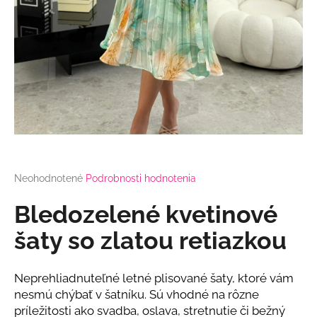
á
j
s
ť
?
HĽADAŤ
Priemerné
Neohodnotené
Podrobnosti hodnotenia
hodnotenie
produktu
Bledozelené kvetinové
je
O
0,0
šaty so zlatou retiazkou
d
z
p
5
o
hviezdičiek.
Neprehliadnuteľné letné plisované šaty, ktoré vám
r
nesmú chýbať v šatníku. Sú vhodné na rôzne
ú
príležitosti ako svadba, oslava, stretnutie či bežný