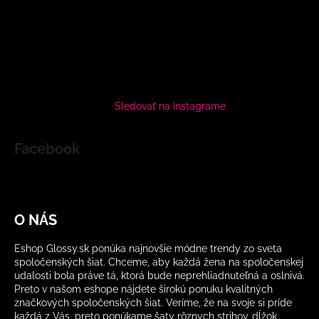
Sledovať na Instagrame
Facebook
O NÁS
Eshop Glossy.sk ponúka najnovšie módne trendy zo sveta
spoločenských šiat. Chceme, aby každá žena na spoločenskej
udalosti bola práve tá, ktorá bude neprehliadnuteľná a oslnivá.
Preto v našom eshope nájdete širokú ponuku kvalitných
značkových spoločenských šiat. Veríme, že na svoje si príde
každá z Vás, preto ponúkame šaty rôznych strihov, dĺžok,