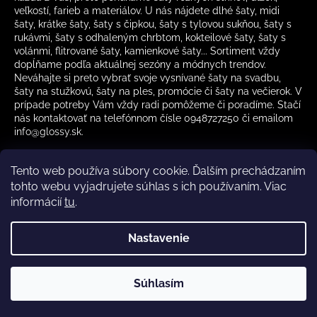
veľkostí, farieb a materiálov. U nás nájdete dlhé šaty, midi
šaty, krátke šaty, šaty s čipkou, šaty s tylovou sukňou, šaty s
rukávmi, šaty s odhaleným chrbtom, kokteilové šaty, šaty s
volánmi, flitrované šaty, kamienkové šaty... Sortiment vždy
dopĺňame podľa aktuálnej sezóny a módnych trendov.
Neváhajte si preto vybrať svoje vysnívané šaty na svadbu,
šaty na stužkovú, šaty na ples, promócie či šaty na večierok. V
prípade potreby Vám vždy radi pomôžeme či poradíme. Stačí
nás kontaktovať na telefónnom čísle 0948727250 či emailom
info@glossy.sk.
Tento web používa súbory cookie. Ďalším prechádzaním
tohto webu vyjadrujete súhlas s ich používaním. Viac
informácií
tu
.
Kamenná predajňa otváracia doba
CZ
Nastavenie
Vytvoril Shoptet
Súhlasím
Copyright 2026
Glossy.sk
. Všetky práva vyhradené.
✔️ Skladom – rýchle doručenie