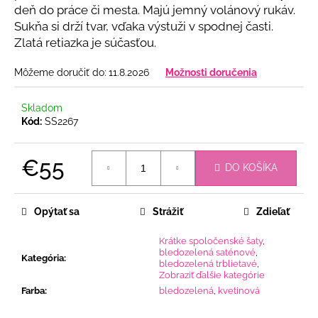
č
deň do práce či mesta. Majú jemný volánový rukáv.
a
Sukňa si drží tvar, vďaka výstuži v spodnej časti.
m
Zlatá retiazka je súčasťou.
e
Môžeme doručiť do:
11.8.2026
Možnosti doručenia
BLEDOMODRÉ
KVETINOVÉ
Skladom
ŠATY
Kód:
SS2267
SO
ZLATOU
RETIAZKOU
€55
DO KOŠÍKA
€55
Jednotková
cena:
Opýtať sa
Strážiť
Zdieľať
Krátke spoločenské šaty
,
bledozelená saténové
,
Kategória
:
bledozelená trblietavé
,
Zobraziť ďalšie kategórie
Farba
:
bledozelená
,
kvetinová