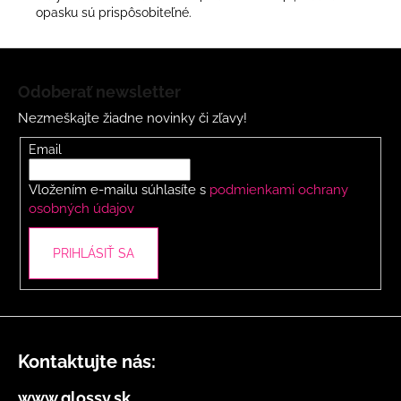
opasku sú prispôsobiteľné.
Z
á
Odoberať newsletter
p
Nezmeškajte žiadne novinky či zľavy!
ä
t
Email
i
Vložením e-mailu súhlasíte s
podmienkami ochrany
e
osobných údajov
PRIHLÁSIŤ SA
Kontaktujte nás:
www.glossy.sk