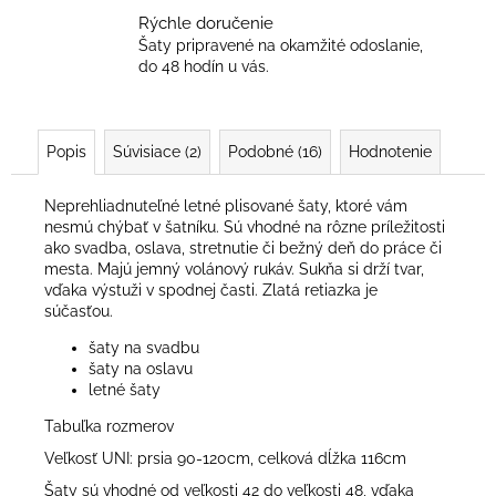
Rýchle doručenie
Šaty pripravené na okamžité odoslanie,
do 48 hodín u vás.
Popis
Súvisiace (2)
Podobné (16)
Hodnotenie
Neprehliadnuteľné letné plisované šaty, ktoré vám
nesmú chýbať v šatníku. Sú vhodné na rôzne príležitosti
ako svadba, oslava, stretnutie či bežný deň do práce či
mesta. Majú jemný volánový rukáv. Sukňa si drží tvar,
vďaka výstuži v spodnej časti. Zlatá retiazka je
súčasťou.
šaty na svadbu
šaty na oslavu
letné šaty
Tabuľka rozmerov
Veľkosť UNI: prsia 90-120cm, celková dĺžka 116cm
Šaty sú vhodné od veľkosti 42 do veľkosti 48, vďaka