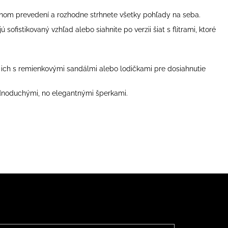
rnom prevedení a rozhodne strhnete všetky pohľady na seba.
ofistikovaný vzhľad alebo siahnite po verzii šiat s flitrami, ktoré
e ich s remienkovými sandálmi alebo lodičkami pre dosiahnutie
ednoduchými, no elegantnými šperkami.