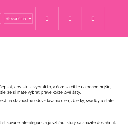
Hľadať
Prihlásenie
Nákupný
é mamy
Šaty za super cenu
Svadobné šaty
Slovenčina
košík
kať, aby ste si vybrali to, v čom sa cítite najpohodlnejšie,
ie, že si máte vybrať práve kokteilové šaty.
iecť na slávnostné odovzdávanie cien, zbierky, svadby a stále
istikovane, ale elegancia je vzhľad, ktorý sa snažíte dosiahnuť.
 S KAMIENKOVÝM