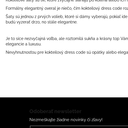
ŠIFÓNOVÉ ŠATY S OPASKOM
€79
Formálny elegantný overal je niečo, čím kokteilový dress code 
Šaty sú jednou z prvých volieb, ktoré si dámy vyberajú, pokiaľ ide 
budú vyzerať drzo, no stále elegantne.
Je to síce nezvyčajná voľba, ale roztomilá sukňa a krásny top Vá
elegancie a luxusu.
Nevyhnutnosťou pre kokteilový dress code sú opätky alebo elegan
Z
á
Odoberať newsletter
p
Nezmeškajte žiadne novinky či zľavy!
ä