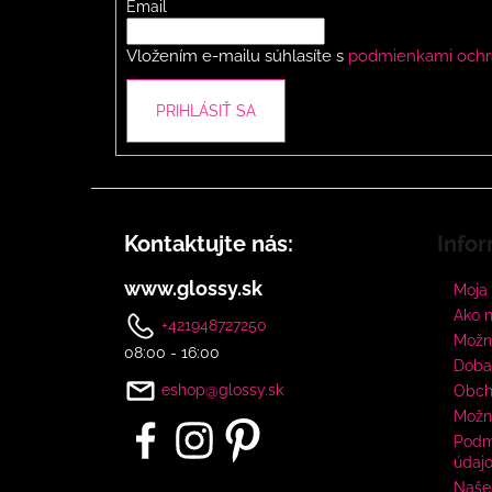
t
Email
i
Vložením e-mailu súhlasíte s
podmienkami ochr
e
PRIHLÁSIŤ SA
Kontaktujte nás:
Infor
www.glossy.sk
Moja
Ako 
+421948727250
Možno
08:00 - 16:00
Doba
eshop@glossy.sk
Obch
Možn
Podm
údaj
Naše 