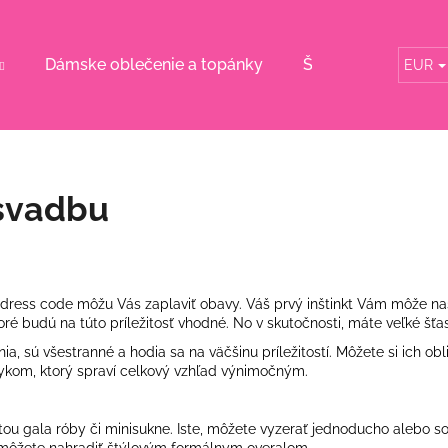
Dámske oblečenie a topánky
Šaty pre svadobn
EUR
Čo potrebujete nájsť?
HĽADAŤ
 svadbu
Odporúčame
 dress code môžu Vás zaplaviť obavy. Váš prvý inštinkt Vám môže našep
ré budú na túto príležitosť vhodné. No v skutočnosti, máte veľké šťast
, sú všestranné a hodia sa na väčšinu príležitostí. Môžete si ich obl
otykom, ktorý spraví celkový vzhľad výnimočným.
tou gala róby či minisukne. Iste, môžete vyzerať jednoducho alebo sof
KVETINOVÉ KOŠEĽOVÉ ŠATY S
BORDOVÉ ŠATY
ch môžete nahradiť štýlovým formálnym overalom.