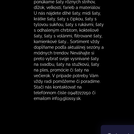
ponúkame šaty rôznych strihov,
dĺžok, veľkostí, farieb a materiálov.
U nás nájdete dlhé šaty, midi šaty,
krátke šaty, šaty s čipkou, šaty s
tylovou sukňou, šaty s rukávmi, šaty
s odhaleným chrbtom, kokteilové
šaty, šaty s volánmi, flitrované šaty,
kamienkové šaty... Sortiment vždy
dopĺňame podľa aktuálnej sezóny a
módnych trendov. Neváhajte si
preto vybrať svoje vysnívané šaty
na svadbu, šaty na stužkovú, šaty
na ples, promócie či šaty na
večierok. V prípade potreby Vám
vždy radi pomôžeme či poradíme.
Stačí nás kontaktovať na
telefónnom čísle 0948727250 či
emailom info@glossy.sk.