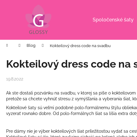
K
Prejsť
na
o
obsah
Späť
Späť
š
Spoločenské šaty
do
do
í
k
obchodu
obchodu
Domov
Blog
Kokteilový dress code na svadbu
Kokteilový dress code na
19.8.2022
Ak ste dostali pozvánku na svadbu, v ktorej sa píše o kokteilovom
pretože sa chcete vyhnúť stresu z vymýšľania a vyberania šiat, kto
Kokteilové šaty sú veľmi podobné polo-formálnemu štýlu obliekania
vyzerať rovnako dobre. Od polo-formálnych šiat sa líšia extra d
Pre dámy nie je výber kokteilových šiat príležitosťou vydať sa ces
CYKLÁMENOVÉ VZOROVANÉ
Kokteilové šaty sú tie, ktoré zvyčajne siahajú po kolená alebo i