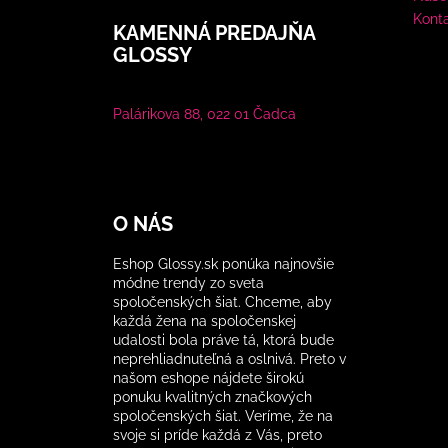
Kont
KAMENNÁ PREDAJŇA
GLOSSY
Palárikova 88, 022 01 Čadca
O NÁS
Eshop Glossy.sk ponúka najnovšie
módne trendy zo sveta
spoločenských šiat. Chceme, aby
každá žena na spoločenskej
udalosti bola práve tá, ktorá bude
neprehliadnuteľná a oslnivá. Preto v
našom eshope nájdete širokú
ponuku kvalitných značkových
spoločenských šiat. Veríme, že na
svoje si príde každá z Vás, preto