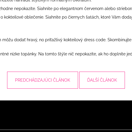
OPASKOM
OPASKOM
€26
€79
rozhodne nepokazíte. Siahnite po elegantnom červenom alebo striebo
Pôvodne:
€36
o kokteilové oblečenie. Siahnite po čiernych šatách, ktoré Vám dodajú s
m môžu dodať hravý, no príťažlivý kokteilový dress code. Skombinujt
tné nízke topánky. Na tomto štýle nič nepokazíte, ak ho doplníte j
PREDCHÁDZAJÚCI ČLÁNOK
ĎALŠÍ ČLÁNOK