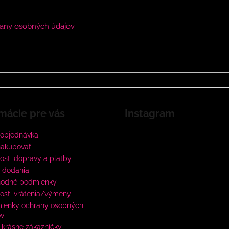
any osobných údajov
mácie pre vás
Instagram
 objednávka
nakupovať
sti dopravy a platby
 dodania
odné podmienky
osti vrátenia/výmeny
ienky ochrany osobných
ov
krásne zákazníčky