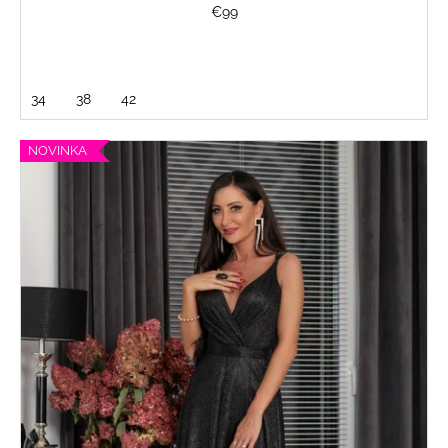
€99
34
38
42
NOVINKA