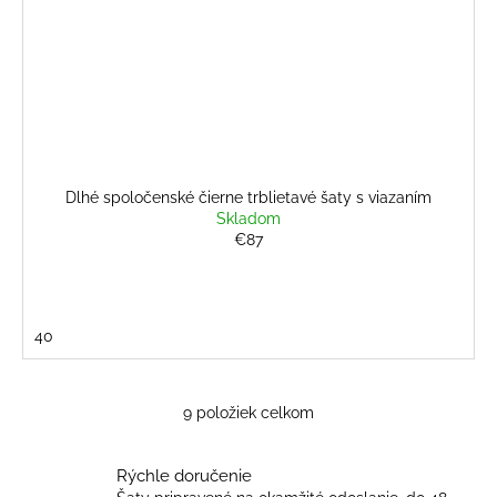
Dlhé spoločenské čierne trblietavé šaty s viazaním
Skladom
€87
40
9
položiek celkom
O
v
l
Rýchle doručenie