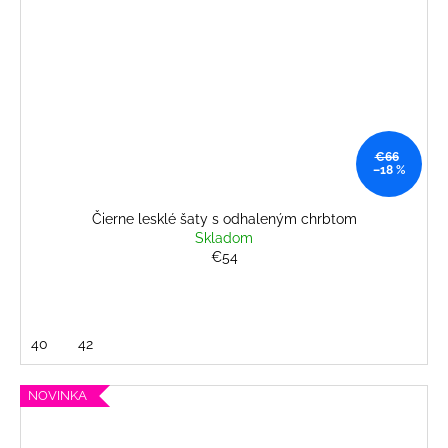
€66
–18 %
Čierne lesklé šaty s odhaleným chrbtom
Skladom
€54
40
42
NOVINKA