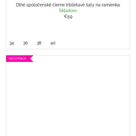
Dlhé spoločenské čierne trblietavé šaty na ramienka
Skladom
€59
34
36
38
40
NOVINKA