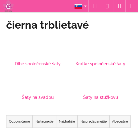
K
Prejsť
Hľadať
Náku
M
Prihláseni
na
o
obsah
Späť
Späť
košík
š
čierna trblietavé
í
Č
k
o
p
o
Dlhé spoločenské šaty
Krátke spoločenské šaty
t
r
e
b
u
Šaty na svadbu
Šaty na stužkovú
j
e
R
t
a
Odporúčame
Najlacnejšie
Najdrahšie
Najpredávanejšie
Abecedne
e
d
n