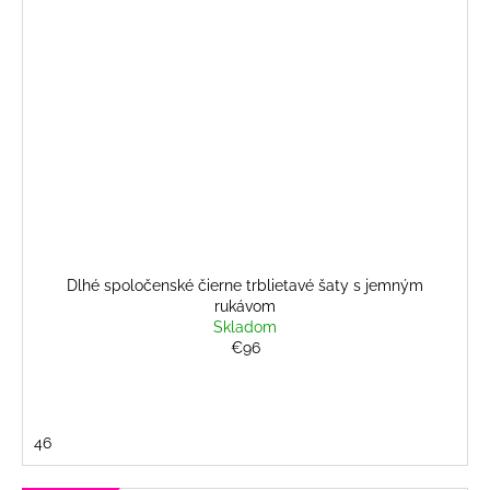
Dlhé spoločenské čierne trblietavé šaty s jemným
rukávom
Skladom
€96
46