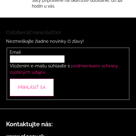
á
Šaty pripravené na okamžité odoslanie, do 48
d
hodín u vás.
a
c
Z
i
á
Odoberať newsletter
e
p
p
Nezmeškajte žiadne novinky či zľavy!
ä
r
t
Email
v
i
k
Vložením e-mailu súhlasíte s
podmienkami ochrany
y
e
osobných údajov
v
ý
p
PRIHLÁSIŤ SA
i
s
u
Kontaktujte nás: