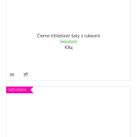
Čierne trblietavé šaty s rukávmi
Skladom
€84
34
36
NOVINKA