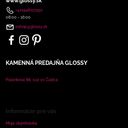
www.glossy.sk
+421948727250
08:00 - 16:00
eshop@glossy.sk
KAMENNÁ PREDAJŇA GLOSSY
Palárikova 88, 022 01 Čadca
Informácie pre vás
Moja objednávka