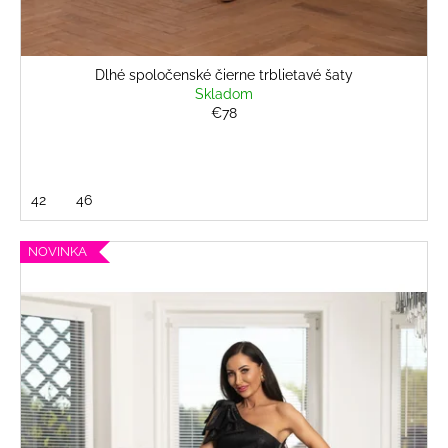
Dlhé spoločenské čierne trblietavé šaty
Skladom
€78
42
46
NOVINKA