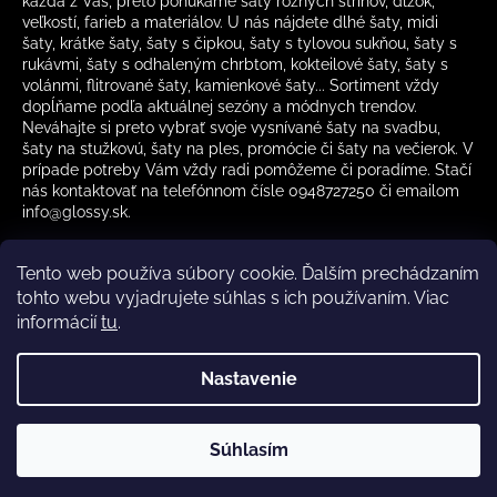
každá z Vás, preto ponúkame šaty rôznych strihov, dĺžok,
veľkostí, farieb a materiálov. U nás nájdete dlhé šaty, midi
šaty, krátke šaty, šaty s čipkou, šaty s tylovou sukňou, šaty s
rukávmi, šaty s odhaleným chrbtom, kokteilové šaty, šaty s
volánmi, flitrované šaty, kamienkové šaty... Sortiment vždy
dopĺňame podľa aktuálnej sezóny a módnych trendov.
Neváhajte si preto vybrať svoje vysnívané šaty na svadbu,
šaty na stužkovú, šaty na ples, promócie či šaty na večierok. V
prípade potreby Vám vždy radi pomôžeme či poradíme. Stačí
nás kontaktovať na telefónnom čísle 0948727250 či emailom
info@glossy.sk.
Tento web používa súbory cookie. Ďalším prechádzaním
tohto webu vyjadrujete súhlas s ich používaním. Viac
informácií
tu
.
Kamenná predajňa otváracia doba
CZ
Nastavenie
Vytvoril Shoptet
Súhlasím
Copyright 2026
Glossy.sk
. Všetky práva vyhradené.
✔️ Skladom – rýchle doručenie