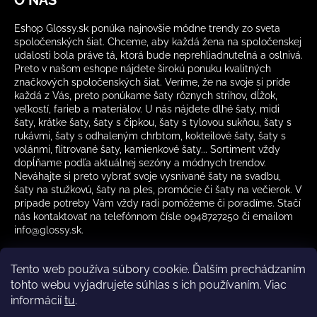
Eshop Glossy.sk ponúka najnovšie módne trendy zo sveta
spoločenských šiat. Chceme, aby každá žena na spoločenskej
udalosti bola práve tá, ktorá bude neprehliadnuteľná a oslnivá.
Preto v našom eshope nájdete širokú ponuku kvalitných
značkových spoločenských šiat. Veríme, že na svoje si príde
každá z Vás, preto ponúkame šaty rôznych strihov, dĺžok,
veľkostí, farieb a materiálov. U nás nájdete dlhé šaty, midi
šaty, krátke šaty, šaty s čipkou, šaty s tylovou sukňou, šaty s
rukávmi, šaty s odhaleným chrbtom, kokteilové šaty, šaty s
volánmi, flitrované šaty, kamienkové šaty... Sortiment vždy
dopĺňame podľa aktuálnej sezóny a módnych trendov.
Neváhajte si preto vybrať svoje vysnívané šaty na svadbu,
šaty na stužkovú, šaty na ples, promócie či šaty na večierok. V
prípade potreby Vám vždy radi pomôžeme či poradíme. Stačí
nás kontaktovať na telefónnom čísle 0948727250 či emailom
info@glossy.sk.
Tento web používa súbory cookie. Ďalším prechádzaním
tohto webu vyjadrujete súhlas s ich používaním. Viac
informácií
tu
.