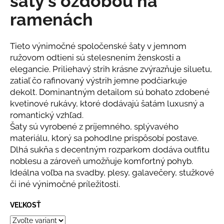
šaty s ozdobou na
č
z
a
ramenách
5
m
hviezdičiek.
e
Tieto výnimočné spoločenské šaty v jemnom
ružovom odtieni sú stelesnením ženskosti a
RUŽOVÝ
elegancie. Priliehavý strih krásne zvýrazňuje siluetu,
KOMPLET
zatiaľ čo rafinovaný výstrih jemne podčiarkuje
S
KVETINOU
dekolt. Dominantným detailom sú bohato zdobené
€108
kvetinové rukávy, ktoré dodávajú šatám luxusný a
romantický vzhľad.
Šaty sú vyrobené z príjemného, splývavého
materiálu, ktorý sa pohodlne prispôsobí postave.
Dlhá sukňa s decentným rozparkom dodáva outfitu
noblesu a zároveň umožňuje komfortný pohyb.
Ideálna voľba na svadby, plesy, galavečery, stužkové
či iné výnimočné príležitosti.
VEĽKOSŤ