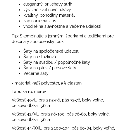
elegantný, priliehavý strih
výrazné kvetinové rukávy
kvalitný, pohodlný materiál
zapínanie na zips
vhodné na slávnostné a večerné udalosti
Tip: Skombinujte s jemnými šperkami a lodičkami pre
dokonalý spoločenský look.
Šaty na spoločenské udalosti
Šaty na stužkovú
Šaty na svadbu / popolnočné šaty
Šaty na ples / plesové šaty
Večerné šaty
- materiál: 95% polyester, 5% elastan
Tabuľka rozmerov
Veľkosť 40/L: prsia 92-96, pás 72-76, boky voľné,
celková dĺžka 156cm
Veľkosť 42/XL: prsia 96-100, pás 76-80, boky voľné,
celková dĺžka 156cm
Veľkosť 44/XXL: prsia 100-104, pás 80-84, boky voľné,