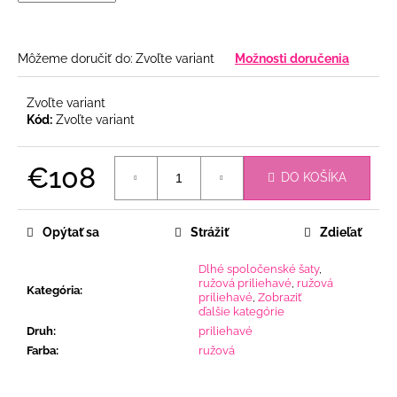
Môžeme doručiť do:
Zvoľte variant
Možnosti doručenia
Zvoľte variant
Kód:
Zvoľte variant
€108
DO KOŠÍKA
Jednotková
cena:
Opýtať sa
Strážiť
Zdieľať
Dlhé spoločenské šaty
,
ružová priliehavé
,
ružová
Kategória
:
priliehavé
,
Zobraziť
ďalšie kategórie
Druh
:
priliehavé
Farba
:
ružová