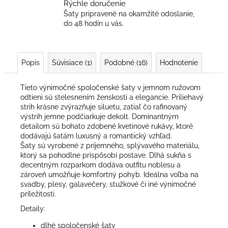
Rýchle doručenie
Šaty pripravené na okamžité odoslanie,
do 48 hodín u vás.
Popis
Súvisiace (1)
Podobné (16)
Hodnotenie
Tieto výnimočné spoločenské šaty v jemnom ružovom
odtieni sú stelesnením ženskosti a elegancie. Priliehavý
strih krásne zvýrazňuje siluetu, zatiaľ čo rafinovaný
výstrih jemne podčiarkuje dekolt. Dominantným
detailom sú bohato zdobené kvetinové rukávy, ktoré
dodávajú šatám luxusný a romantický vzhľad.
Šaty sú vyrobené z príjemného, splývavého materiálu,
ktorý sa pohodlne prispôsobí postave. Dlhá sukňa s
decentným rozparkom dodáva outfitu noblesu a
zároveň umožňuje komfortný pohyb. Ideálna voľba na
svadby, plesy, galavečery, stužkové či iné výnimočné
príležitosti.
Detaily:
dlhé spoločenské šaty