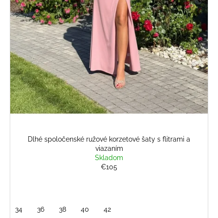
č
v
a
m
e
CYKLÁMENOVÉ
VZOROVANÉ
ŠIFÓNOVÉ
ŠATY
S
OPASKOM
€79
Dlhé spoločenské ružové korzetové šaty s flitrami a
viazaním
Skladom
€105
34
36
38
40
42