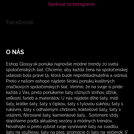
Sledovať na Instagrame
Facebook
O NÁS
Eshop Glossy.sk ponúka najnovšie módne trendy zo sveta
spoločenských šiat. Chceme, aby každá žena na spoločenskej
udalosti bola práve tá, ktorá bude neprehliadnuteľná a oslnivá.
Preto v našom eshope nájdete širokú ponuku kvalitných
značkových spoločenských šiat. Veríme, že na svoje si príde
každá z Vás, preto ponúkame šaty rôznych strihov, dĺžok,
veľkostí, farieb a materiálov. U nás nájdete dlhé šaty, midi
šaty, krátke šaty, šaty s čipkou, šaty s tylovou sukňou, šaty s
rukávmi, šaty s odhaleným chrbtom, kokteilové šaty, šaty s
volánmi, flitrované šaty, kamienkové šaty... Sortiment vždy
dopĺňame podľa aktuálnej sezóny a módnych trendov.
Neváhajte si preto vybrať svoje vysnívané šaty na svadbu,
šaty na stužkovú, šaty na ples, promócie či šaty na večierok. V