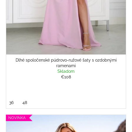
Dlhé spoločenské púdrovo-ružové šaty s ozdobnými
ramenami
Skladom
€108
36
48
NOVINKA