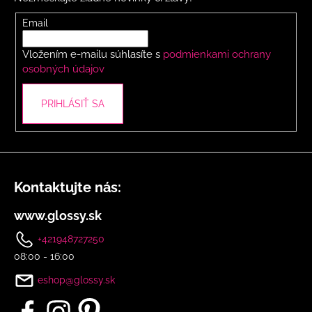
ä
r
t
Email
v
i
k
Vložením e-mailu súhlasíte s
podmienkami ochrany
y
e
osobných údajov
v
ý
p
PRIHLÁSIŤ SA
i
s
u
Kontaktujte nás:
www.glossy.sk
+421948727250
08:00 - 16:00
eshop@glossy.sk