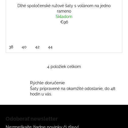
Dlhé spoločenské ružové šaty s volánom na jedno
rameno
Skladom
€96
38
40
42
44
4
položiek celkom
O
v
l
Rýchle doručenie
á
Šaty pripravené na okamžité odoslanie, do 48
d
hodín u vás.
a
c
Z
i
á
Odoberať newsletter
e
p
p
Nezmeškajte žiadne novinky či zľavy!