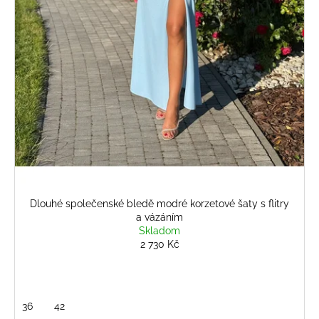
č
u
j
e
m
e
BLEDĚMODRÝ
STRUKTUROVANÝ
KOSTÝM
3
614
Kč
Dlouhé společenské bledě modré korzetové šaty s flitry
a vázáním
Skladom
2 730 Kč
36
42