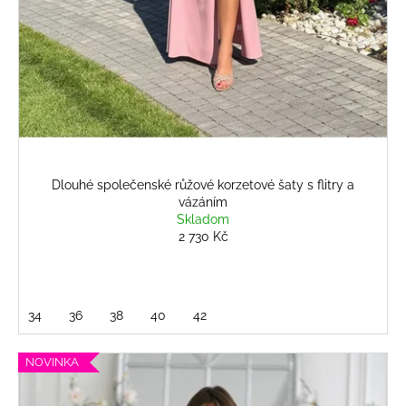
Dlouhé společenské růžové korzetové šaty s flitry a
vázáním
Skladom
2 730 Kč
34
36
38
40
42
NOVINKA