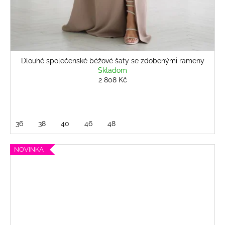
Dlouhé společenské béžové šaty se zdobenými rameny
Skladom
2 808 Kč
36
38
40
46
48
NOVINKA