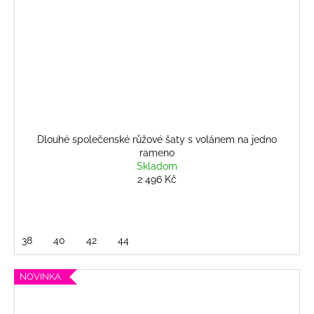
Dlouhé společenské růžové šaty s volánem na jedno
rameno
Skladom
2 496 Kč
38
40
42
44
NOVINKA