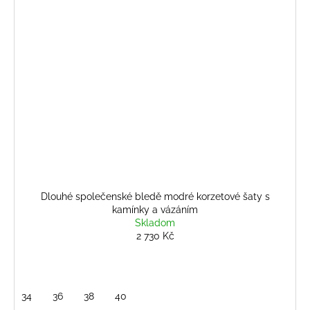
Dlouhé společenské bledě modré korzetové šaty s
kamínky a vázáním
Skladom
2 730 Kč
34
36
38
40