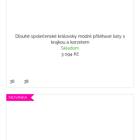
Dlouhé společenské královsky modré přiléhavé šaty s
krajkou a korzetem
Skladom
3 094 Kč
36
38
NOVINKA