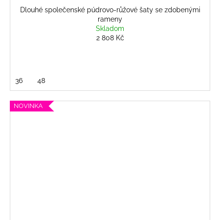
Dlouhé společenské púdrovo-růžové šaty se zdobenými
rameny
Skladom
2 808 Kč
36
48
NOVINKA