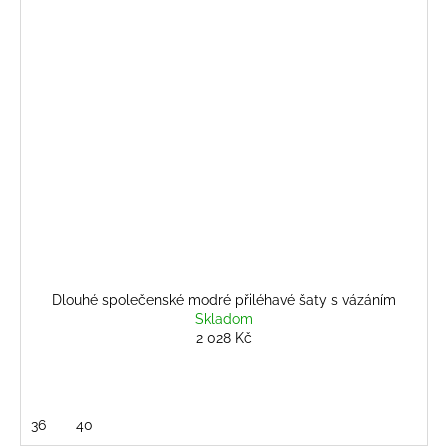
Dlouhé společenské modré přiléhavé šaty s vázáním
Skladom
2 028 Kč
36
40