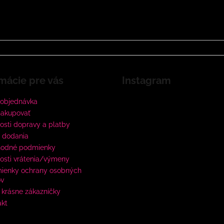
mácie pre vás
Instagram
 objednávka
nakupovať
sti dopravy a platby
 dodania
odné podmienky
osti vrátenia/výmeny
ienky ochrany osobných
ov
krásne zákazníčky
akt