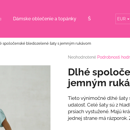
Dámske oblečenie a topánky
Šaty pre svadobn
EUR
Čo potrebujete nájsť?
é spoločenské bledozelené šaty s jemným rukávom
HĽADAŤ
Priemerné
Neohodnotené
Podrobnosti hod
hodnotenie
produktu
Dlhé spoloče
je
Odporúčame
0,0
jemným ruk
z
5
hviezdičiek.
Tieto výnimočné dlhé šaty 
udalosť. Celé šaty sú z hlad
prsiach vystužené. Majú krá
jednej strane má rázporok. 
DLHÉ SPOLOČENSKÉ RUŽOVÉ ŠATY S
RUŽOVÝ KOMPL