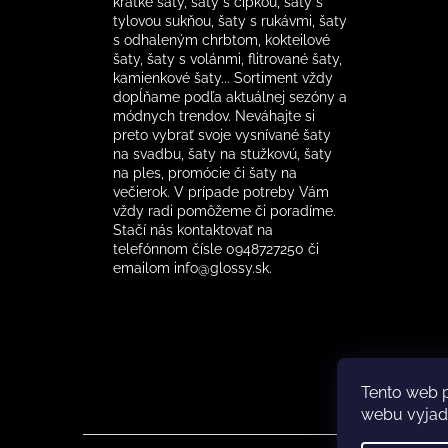
krátke šaty, šaty s čipkou, šaty s
tylovou sukňou, šaty s rukávmi, šaty
s odhaleným chrbtom, kokteilové
šaty, šaty s volánmi, flitrované šaty,
kamienkové šaty... Sortiment vždy
dopĺňame podľa aktuálnej sezóny a
módnych trendov. Neváhajte si
preto vybrať svoje vysnívané šaty
na svadbu, šaty na stužkovú, šaty
na ples, promócie či šaty na
večierok. V prípade potreby Vám
vždy radi pomôžeme či poradíme.
Stačí nás kontaktovať na
telefónnom čísle 0948727250 či
emailom info@glossy.sk.
Tento web 
webu vyjadr