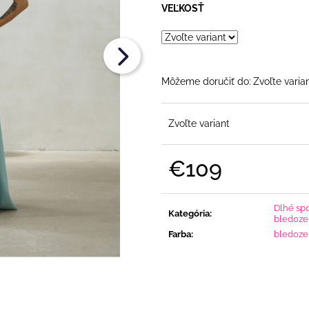
FLITRAMI A PADNUTÝMI RAMENAMI
€108
VEĽKOSŤ
€90
Môžeme doručiť do:
Zvoľte varia
Zvoľte variant
€109
Jednotková
cena:
Dlhé sp
Kategória
:
bledozel
Farba
:
bledoze