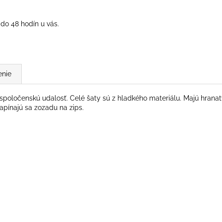
do 48 hodín u vás.
enie
poločenskú udalosť. Celé šaty sú z hladkého materiálu. Majú hranatý 
Zapínajú sa zozadu na zips.