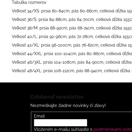
Tabuľka rozmerov
Veľkosť 34/XS: prsia 80-84cm, pás 60-66cm, celková dĺžka 1
Veľkosť 36/S: prsia 84-88cm, pás 64-70cm, celková dĺžka 15
Veľkosť 38/M: prsia 88-92cm, pás 68-74cm, celková dĺžka 15
Veľkosť 40/L: prsia 92-96cm, pás 72-78cm, celková dĺžka 155
Veľkosť 42/XL: prsia 96-100cm, pás 76-82cm, celková dĺžka 
Veľkosť 44/XXL: prsia 100-104cm, pás 80-86cm, celková dĺžk
Veľkosť 46/3XL: prsia 104-108cm, pás 84-90cm, celková dĺžk
Veľkosť 48/4XL: prsia 108-112cm, pás 88-94cm, celková dĺžka
Z
á
Odoberať newsletter
p
Nezmeškajte žiadne novinky či zľavy!
ä
t
Email
i
Vložením e-mailu súhlasíte s
podmienkami ochr
e