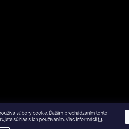
používa súbory cookie. Ďalším prechádzaním tohto
Kamenná predajňa otváracia doba
CZ
ujete súhlas s ich používaním. Viac informácií
tu
.