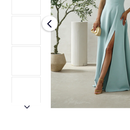
OPASKOM
€26
Pôvodne:
€36
next