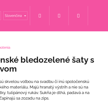
Hľadať
Prihlásenie
Nákupný
é mamy
Šaty za super cenu
Svadobné šaty
Slovenčina
košík
notenia
nské bledozelené šaty s
ávom
sú skvelou voľbou na svadbu či inú spoločenskú
kého materiálu. Majú hranatý výstrih a nie sú na
tky, tulipánový rukáv. Sukňa je dlhá, padavá a na
Zapínajú sa zozadu na zips.
ET S KVETINOU