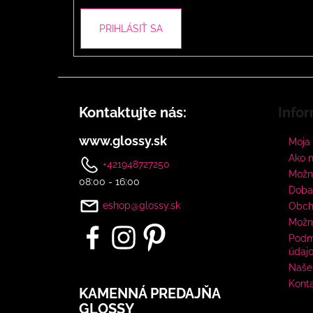
PRIHLÁSIŤ SA
Kontaktujte nás:
Infor
www.glossy.sk
Moja
Ako 
+421948727250
Možno
08:00 - 16:00
Doba
eshop@glossy.sk
Obch
Možn
Podm
údaj
Naše 
Kont
KAMENNÁ PREDAJŇA
GLOSSY