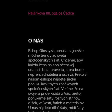
Palárikova 88, 022 01 Čadca
O NÁS
Eshop Glossy.sk ponúka najnovšie
módne trendy zo sveta
spoločenských šiat. Chceme, aby
každá žena na spoločenskej
udalosti bola práve tá, ktorá bude
neprehliadnuteľná a oslnivá. Preto v
našom eshope nájdete širokú
ponuku kvalitných značkových
spoločenských šiat. Veríme, že na
svoje si príde každá z Vás, preto
ponúkame šaty rôznych strihov,
dĺžok, veľkostí, farieb a materiálov.
U nás nájdete dlhé šaty, midi šaty,