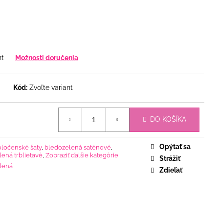
nt
Možnosti doručenia
Kód:
Zvoľte variant
DO KOŠÍKA
Opýtať sa
oločenské šaty
,
bledozelená saténové
,
ená trblietavé
,
Zobraziť ďalšie kategórie
Strážiť
lená
Zdieľať