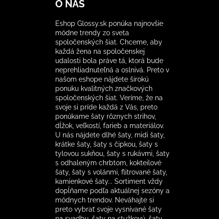
O NÁS
Eshop Glossy.sk ponúka najnovšie
módne trendy zo sveta
spoločenských šiat. Chceme, aby
každá žena na spoločenskej
udalosti bola práve tá, ktorá bude
neprehliadnuteľná a oslnivá. Preto v
našom eshope nájdete širokú
ponuku kvalitných značkových
spoločenských šiat. Veríme, že na
svoje si príde každá z Vás, preto
ponúkame šaty rôznych strihov,
dĺžok, veľkostí, farieb a materiálov.
U nás nájdete dlhé šaty, midi šaty,
krátke šaty, šaty s čipkou, šaty s
tylovou sukňou, šaty s rukávmi, šaty
s odhaleným chrbtom, kokteilové
šaty, šaty s volánmi, flitrované šaty,
kamienkové šaty... Sortiment vždy
dopĺňame podľa aktuálnej sezóny a
módnych trendov. Neváhajte si
preto vybrať svoje vysnívané šaty
na svadbu, šaty na stužkovú, šaty