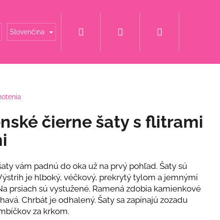
Hľadať
Prihlásenie
Nákupný
é mamy
Šaty za super cenu
Svadobné šaty
Slovenčina
košík
notenia
ské čierne šaty s flitrami
i
 šaty vám padnú do oka už na prvý pohľad. Šaty sú
ýstrih je hlboký, véčkový, prekrytý tylom a jemnými
Na prsiach sú vystužené. Ramená zdobia kamienkové
iehavá. Chrbát je odhalený. Šaty sa zapínajú zozadu
mbíčkov za krkom.
 S KAMIENKOVÝM