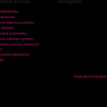
mácie pre vás
Instagram
 objednávka
nakupovať
sti dopravy a platby
 dodania
odné podmienky
osti vrátenia/výmeny
ienky ochrany osobných
ov
krásne zákazníčky
akt
Sledovať na Instagr