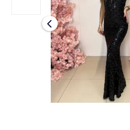
ŠIFÓNOVÉ ŠATY S OPASKOM
€79