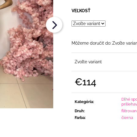
OPASKOM
OPASKOM
€26
€79
VEĽKOSŤ
Pôvodne:
€36
Môžeme doručiť do:
Zvoľte varia
Zvoľte variant
€114
Jednotková
cena:
Dlhé sp
Kategória
:
prilieha
Druh
:
flitrova
Farba
:
čierna