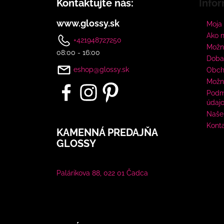
Kontaktujte nás:
Infor
www.glossy.sk
Moja
Ako 
+421948727250
Možno
08:00 - 16:00
Doba
eshop@glossy.sk
Obch
Možn
Podm
údaj
Naše 
Kont
KAMENNÁ PREDAJŇA
GLOSSY
Palárikova 88, 022 01 Čadca