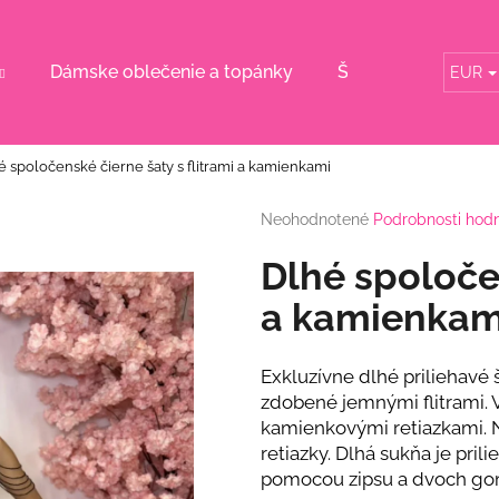
Dámske oblečenie a topánky
Šaty pre svadobn
EUR
Čo potrebujete nájsť?
é spoločenské čierne šaty s flitrami a kamienkami
HĽADAŤ
Priemerné
Neohodnotené
Podrobnosti hod
hodnotenie
produktu
Dlhé spoločen
je
Odporúčame
0,0
a kamienkam
z
5
hviezdičiek.
Exkluzívne dlhé priliehavé
zdobené jemnými flitrami. V
kamienkovými retiazkami. 
retiazky. Dlhá sukňa je pril
pomocou zipsu a dvoch go
KVETINOVÉ KOŠEĽOVÉ ŠATY S
BORDOVÉ ŠATY