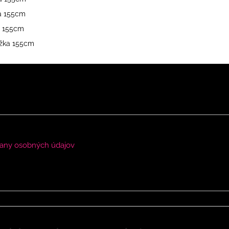
žka 155cm
ka 155cm
dĺžka 155cm
any osobných údajov