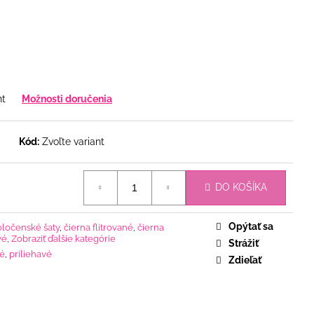
nt
Možnosti doručenia
Kód:
Zvoľte variant
DO KOŠÍKA
Opýtať sa
oločenské šaty
,
čierna flitrované
,
čierna
vé
,
Zobraziť ďalšie kategórie
Strážiť
né
,
priliehavé
Zdieľať