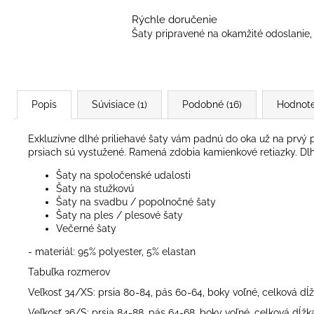
Rýchle doručenie
Šaty pripravené na okamžité odoslanie, 
Popis
Súvisiace (1)
Podobné (16)
Hodnote
Exkluzívne dlhé priliehavé šaty vám padnú do oka už na prvý 
prsiach sú vystužené. Ramená zdobia kamienkové retiazky. Dlh
Šaty na spoločenské udalosti
Šaty na stužkovú
Šaty na svadbu / popolnočné šaty
Šaty na ples / plesové šaty
Večerné šaty
- materiál: 95% polyester, 5% elastan
Tabuľka rozmerov
Veľkosť 34/XS: prsia 80-84, pás 60-64, boky voľné, celková d
Veľkosť 36/S: prsia 84-88, pás 64-68, boky voľné, celková dĺ