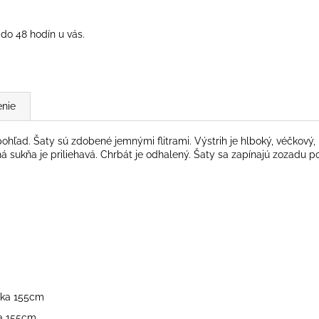
do 48 hodín u vás.
nie
pohľad. Šaty sú zdobené jemnými flitrami. Výstrih je hlboký, véčkov
á sukňa je priliehavá. Chrbát je odhalený. Šaty sa zapínajú zozadu
ĺžka 155cm
žka 155cm