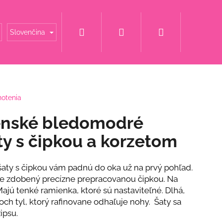
Hľadať
Prihlásenie
Nákupný
é mamy
Šaty za super cenu
Svadobné šaty
Slovenčina
košík
notenia
enské bledomodré
ty s čipkou a korzetom
 šaty s čipkou vám padnú do oka už na prvý pohľad.
 je zdobený precízne prepracovanou čipkou. Na
Majú tenké ramienka, ktoré sú nastaviteľné. Dlhá,
ch tyl, ktorý rafinovane odhaľuje nohy. Šaty sa
ipsu.
NOVÉ ŠATY S