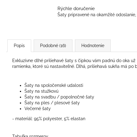
Rýchle doručenie
Šaty pripravené na okamžité odoslanie, 
Popis
Podobné (16)
Hodnotenie
Exkluzívne dlhé priliehavé šaty s čipkou vám padnú do oka už
ramienka, ktoré sú nastaviteľné. Dlhá, priliehavá sukňa má po
Šaty na spoločenské udalosti
Šaty na stužkovú
Šaty na svadbu / popolnočné šaty
Šaty na ples / plesové šaty
Večerné šaty
- materiál: 95% polyester, 5% elastan
Tabuľka rozmerov