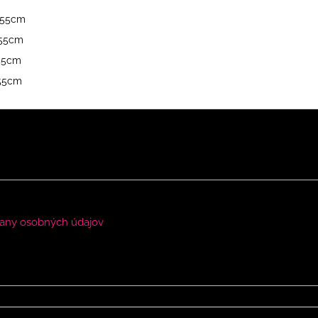
 155cm
 155cm
 155cm
155cm
any osobných údajov