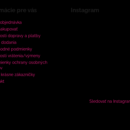
mácie pre vás
Instagram
 objednávka
nakupovať
sti dopravy a platby
 dodania
odné podmienky
osti vrátenia/výmeny
ienky ochrany osobných
ov
krásne zákazníčky
akt
Sledovať na Instagr