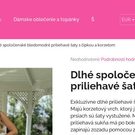
Dámske oblečenie a topánky
Šaty pre svadobn
EUR
Čo potrebujete nájsť?
é spoločenské bledomodré priliehavé šaty s čipkou a korzetom
HĽADAŤ
Priemerné
Neohodnotené
Podrobnosti hod
hodnotenie
produktu
Dlhé spoloč
je
Odporúčame
0,0
priliehavé ša
z
5
hviezdičiek.
Exkluzívne dlhé priliehavé
Majú korzetový vrch, ktorý
prsiach sú šaty vystužené. 
priliehavá sukňa má po boko
zapínajú zozadu pomocou z
DLHÉ ŽLTÉ KVETINOVÉ ŠATY S
RUŽOVÉ KVETI