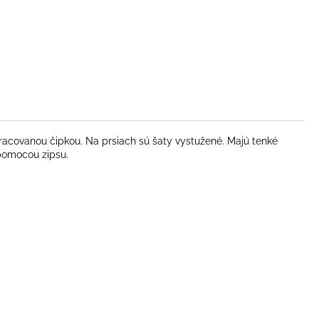
pracovanou čipkou. Na prsiach sú šaty vystužené. Majú tenké
u pomocou zipsu.