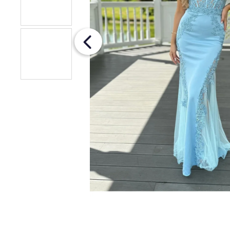
ŠATY S RUKÁVMI
€93