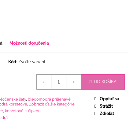
nt
Možnosti doručenia
Kód:
Zvoľte variant
DO KOŠÍKA
Opýtať sa
oločenské šaty
,
bledomodrá priliehavé
,
drá korzetové
,
Zobraziť ďalšie kategórie
Strážiť
vé
,
korzetové
,
s čipkou
Zdieľať
odrá