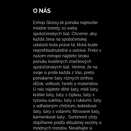
O NÁS
Eshop Glossy.sk ponúka najnovšie
módne trendy zo sveta
spoločenských šiat. Chceme, aby
každá žena na spoločenskej
udalosti bola práve tá, ktorá bude
neprehliadnuteľná a oslnivá. Preto v
našom eshope nájdete širokú
ponuku kvalitných značkových
spoločenských šiat. Veríme, že na
svoje si príde každá z Vás, preto
ponúkame šaty rôznych strihov,
dĺžok, veľkostí, farieb a materiálov.
U nás nájdete dlhé šaty, midi šaty,
krátke šaty, šaty s čipkou, šaty s
tylovou sukňou, šaty s rukávmi, šaty
s odhaleným chrbtom, kokteilové
šaty, šaty s volánmi, flitrované šaty,
kamienkové šaty... Sortiment vždy
dopĺňame podľa aktuálnej sezóny a
módnych trendov. Neváhajte si