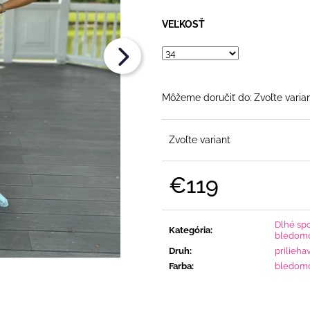
RUKÁVOM
OPASKOM
€86
€79
VEĽKOSŤ
Môžeme doručiť do:
Zvoľte varia
Zvoľte variant
€119
Jednotková
cena:
Dlhé sp
Kategória
:
bledomo
Druh
:
prilieha
Farba
:
bledom