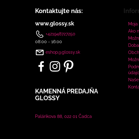
Kontaktujte nás:
Infor
www.glossy.sk
Moja
Ako 
+421948727250
Možno
08:00 - 16:00
Doba
eshop@glossy.sk
Obch
Možn
Podm
údaj
Naše 
Kont
KAMENNÁ PREDAJŇA
GLOSSY
Palárikova 88, 022 01 Čadca