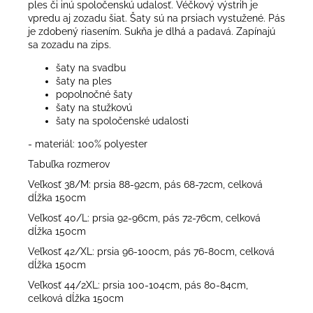
ples či inú spoločenskú udalosť. Véčkový výstrih je
vpredu aj zozadu šiat. Šaty sú na prsiach vystužené. Pás
je zdobený riasením. Sukňa je dlhá a padavá. Zapínajú
sa zozadu na zips.
šaty na svadbu
šaty na ples
popolnočné šaty
šaty na stužkovú
šaty na spoločenské udalosti
- materiál: 100% polyester
Tabuľka rozmerov
Veľkosť 38/M: prsia 88-92cm, pás 68-72cm, celková
dĺžka 150cm
Veľkosť 40/L: prsia 92-96cm, pás 72-76cm, celková
dĺžka 150cm
Veľkosť 42/XL: prsia 96-100cm, pás 76-80cm, celková
dĺžka 150cm
Veľkosť 44/2XL: prsia 100-104cm, pás 80-84cm,
celková dĺžka 150cm