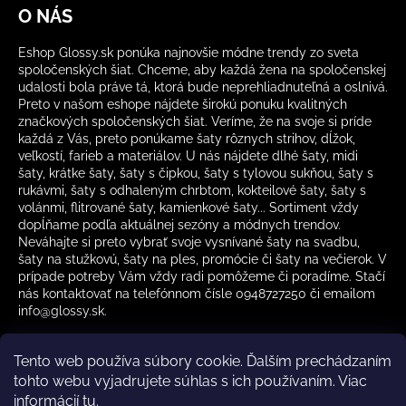
O NÁS
Eshop Glossy.sk ponúka najnovšie módne trendy zo sveta
spoločenských šiat. Chceme, aby každá žena na spoločenskej
udalosti bola práve tá, ktorá bude neprehliadnuteľná a oslnivá.
Preto v našom eshope nájdete širokú ponuku kvalitných
značkových spoločenských šiat. Veríme, že na svoje si príde
každá z Vás, preto ponúkame šaty rôznych strihov, dĺžok,
veľkostí, farieb a materiálov. U nás nájdete dlhé šaty, midi
šaty, krátke šaty, šaty s čipkou, šaty s tylovou sukňou, šaty s
rukávmi, šaty s odhaleným chrbtom, kokteilové šaty, šaty s
volánmi, flitrované šaty, kamienkové šaty... Sortiment vždy
dopĺňame podľa aktuálnej sezóny a módnych trendov.
Neváhajte si preto vybrať svoje vysnívané šaty na svadbu,
šaty na stužkovú, šaty na ples, promócie či šaty na večierok. V
prípade potreby Vám vždy radi pomôžeme či poradíme. Stačí
nás kontaktovať na telefónnom čísle 0948727250 či emailom
info@glossy.sk.
Tento web používa súbory cookie. Ďalším prechádzaním
tohto webu vyjadrujete súhlas s ich používaním. Viac
informácií
tu
.