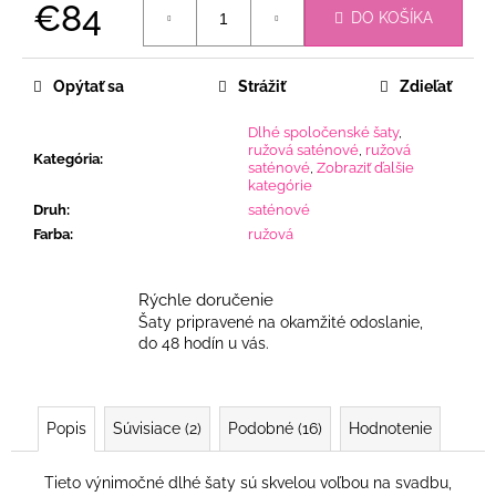
€84
DO KOŠÍKA
Jednotková
cena:
Opýtať sa
Strážiť
Zdieľať
Dlhé spoločenské šaty
,
ružová saténové
,
ružová
Kategória
:
saténové
,
Zobraziť ďalšie
kategórie
Druh
:
saténové
Farba
:
ružová
Rýchle doručenie
Šaty pripravené na okamžité odoslanie,
do 48 hodín u vás.
Popis
Súvisiace (2)
Podobné (16)
Hodnotenie
Tieto výnimočné dlhé šaty sú skvelou voľbou na svadbu,