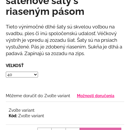
saténové šaty s
č
z
a
riaseným pásom
5
m
hviezdičiek.
e
Tieto výnimočné dlhé šaty sú skvelou voľbou na
svadbu, ples či inú spoločenskú udalosť. Véčkový
CYKLÁMENOVÉ
výstrih je vpredu aj zozadu šiat. Šaty sú na prsiach
VZOROVANÉ
vystužené. Pás je zdobený riasením. Sukňa je dlhá a
ŠIFÓNOVÉ
ŠATY
padavá. Zapínajú sa zozadu na zips.
S
OPASKOM
VEĽKOSŤ
€79
Môžeme doručiť do:
Zvoľte variant
Možnosti doručenia
Zvoľte variant
Kód:
Zvoľte variant