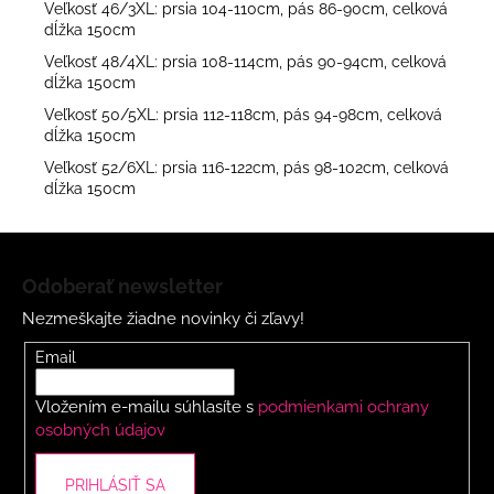
Veľkosť 46/3XL: prsia 104-110cm, pás 86-90cm, celková
dĺžka 150cm
Veľkosť 48/4XL: prsia 108-114cm, pás 90-94cm, celková
dĺžka 150cm
Veľkosť 50/5XL: prsia 112-118cm, pás 94-98cm, celková
dĺžka 150cm
Veľkosť 52/6XL: prsia 116-122cm, pás 98-102cm, celková
dĺžka 150cm
Z
á
Odoberať newsletter
p
Nezmeškajte žiadne novinky či zľavy!
ä
t
Email
i
Vložením e-mailu súhlasíte s
podmienkami ochrany
e
osobných údajov
PRIHLÁSIŤ SA