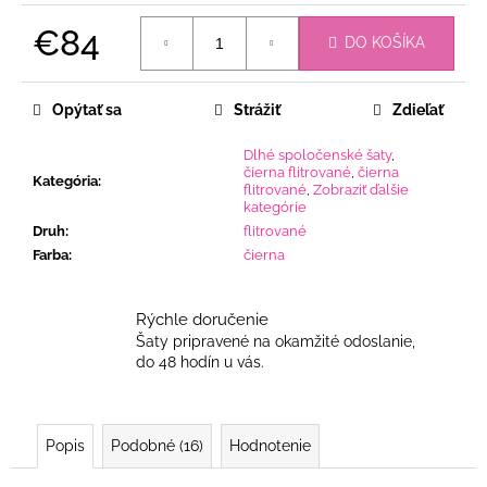
€84
DO KOŠÍKA
Jednotková
cena:
Opýtať sa
Strážiť
Zdieľať
Dlhé spoločenské šaty
,
čierna flitrované
,
čierna
Kategória
:
flitrované
,
Zobraziť ďalšie
kategórie
Druh
:
flitrované
Farba
:
čierna
Rýchle doručenie
Šaty pripravené na okamžité odoslanie,
do 48 hodín u vás.
Popis
Podobné (16)
Hodnotenie