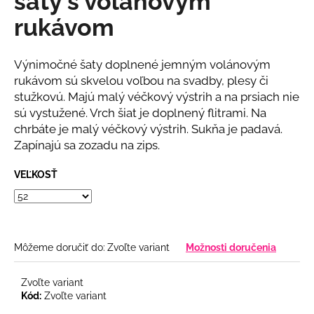
šaty s volánovým
č
z
a
rukávom
5
m
hviezdičiek.
e
Výnimočné šaty doplnené jemným volánovým
rukávom sú skvelou voľbou na svadby, plesy či
BÉŽOVÝ
stužkovú. Majú malý véčkový výstrih a na prsiach nie
KOMPLET
sú vystužené. Vrch šiat je doplnený flitrami. Na
S
KVETINOU
chrbáte je malý véčkový výstrih. Sukňa je padavá.
€108
Zapínajú sa zozadu na zips.
VEĽKOSŤ
Môžeme doručiť do:
Zvoľte variant
Možnosti doručenia
Zvoľte variant
Kód:
Zvoľte variant