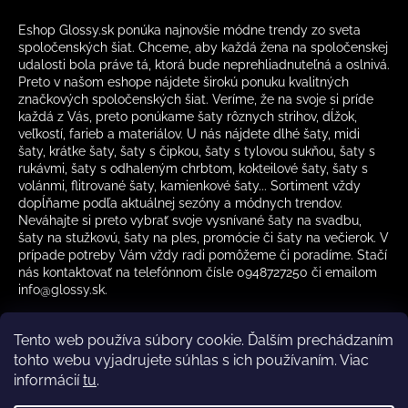
Eshop Glossy.sk ponúka najnovšie módne trendy zo sveta
spoločenských šiat. Chceme, aby každá žena na spoločenskej
udalosti bola práve tá, ktorá bude neprehliadnuteľná a oslnivá.
Preto v našom eshope nájdete širokú ponuku kvalitných
značkových spoločenských šiat. Veríme, že na svoje si príde
každá z Vás, preto ponúkame šaty rôznych strihov, dĺžok,
veľkostí, farieb a materiálov. U nás nájdete dlhé šaty, midi
šaty, krátke šaty, šaty s čipkou, šaty s tylovou sukňou, šaty s
rukávmi, šaty s odhaleným chrbtom, kokteilové šaty, šaty s
volánmi, flitrované šaty, kamienkové šaty... Sortiment vždy
dopĺňame podľa aktuálnej sezóny a módnych trendov.
Neváhajte si preto vybrať svoje vysnívané šaty na svadbu,
šaty na stužkovú, šaty na ples, promócie či šaty na večierok. V
prípade potreby Vám vždy radi pomôžeme či poradíme. Stačí
nás kontaktovať na telefónnom čísle 0948727250 či emailom
info@glossy.sk.
Tento web používa súbory cookie. Ďalším prechádzaním
tohto webu vyjadrujete súhlas s ich používaním. Viac
informácií
tu
.
Kamenná predajňa otváracia doba
CZ