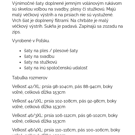
Výnimočné šaty doplnené jemným volánovým rukávom
sú skvelou voľbou na svadby, plesy či stužkovú. Majú
malý véčkový výstrih a na prsiach nie sú vystužené.
Vrch šiat je doplnený flitrami. Na chrbáte je malý
véčkový výstrih. Sukňa je padavá. Zapínajú sa zozadu na
zips.
Vyrobené v Poľsku.
šaty na ples / plesové šaty
šaty na svadbu
šaty na stužkovú
šaty na inú spoločenskú udalosť
Tabuľka rozmerov
Veľkosť 42/XL: prsia 98-104cm, pás 88-94cm, boky
voľné, celková dĺžka 153cm
Veľkosť 44/2XL: prsia 102-108cm, pás 92-98cm, boky
voľné, celková dĺžka 153cm
Veľkosť 46/3XL: prsia 106-112cm, pás 96-102cm, boky
voľné, celková dĺžka 153cm
Veľkosť 48/4XL: prsia 110-116cm, pás 100-106cm, boky