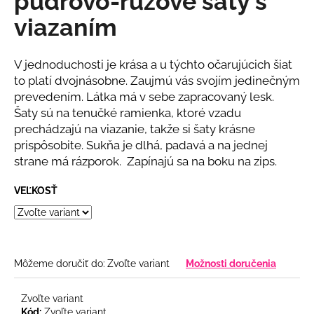
púdrovo-ružové šaty s
č
z
a
viazaním
5
m
hviezdičiek.
e
V jednoduchosti je krása a u týchto očarujúcich šiat
to platí dvojnásobne. Zaujmú vás svojím jedinečným
DLHÉ
prevedením. Látka má v sebe zapracovaný lesk.
SPOLOČENSKÉ
Šaty sú na tenučké ramienka, ktoré vzadu
BLEDOMODRÉ
ŠATY
prechádzajú na viazanie, takže si šaty krásne
S
prispôsobite. Sukňa je dlhá, padavá a na jednej
RUKÁVMI
strane má rázporok. Zapínajú sa na boku na zips.
€78
VEĽKOSŤ
Môžeme doručiť do:
Zvoľte variant
Možnosti doručenia
Zvoľte variant
Kód:
Zvoľte variant