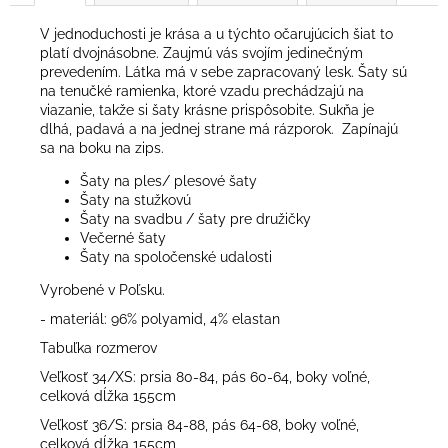
V jednoduchosti je krása a u týchto očarujúcich šiat to
platí dvojnásobne. Zaujmú vás svojím jedinečným
prevedením. Látka má v sebe zapracovaný lesk. Šaty sú
na tenučké ramienka, ktoré vzadu prechádzajú na
viazanie, takže si šaty krásne prispôsobite. Sukňa je
dlhá, padavá a na jednej strane má rázporok. Zapínajú
sa na boku na zips.
Šaty na ples/ plesové šaty
Šaty na stužkovú
Šaty na svadbu / šaty pre družičky
Večerné šaty
Šaty na spoločenské udalosti
Vyrobené v Poľsku.
- materiál: 96% polyamid, 4% elastan
Tabuľka rozmerov
Veľkosť 34/XS: prsia 80-84, pás 60-64, boky voľné,
celková dĺžka 155cm
Veľkosť 36/S: prsia 84-88, pás 64-68, boky voľné,
celková dĺžka 155cm