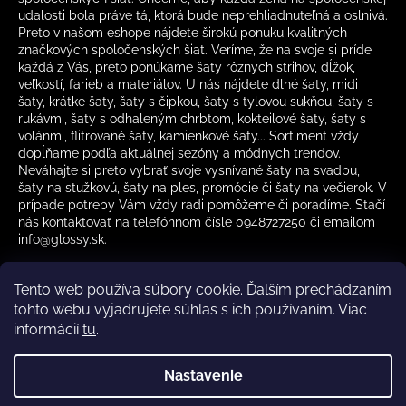
udalosti bola práve tá, ktorá bude neprehliadnuteľná a oslnivá.
Preto v našom eshope nájdete širokú ponuku kvalitných
značkových spoločenských šiat. Veríme, že na svoje si príde
každá z Vás, preto ponúkame šaty rôznych strihov, dĺžok,
veľkostí, farieb a materiálov. U nás nájdete dlhé šaty, midi
šaty, krátke šaty, šaty s čipkou, šaty s tylovou sukňou, šaty s
rukávmi, šaty s odhaleným chrbtom, kokteilové šaty, šaty s
volánmi, flitrované šaty, kamienkové šaty... Sortiment vždy
dopĺňame podľa aktuálnej sezóny a módnych trendov.
Neváhajte si preto vybrať svoje vysnívané šaty na svadbu,
šaty na stužkovú, šaty na ples, promócie či šaty na večierok. V
prípade potreby Vám vždy radi pomôžeme či poradíme. Stačí
nás kontaktovať na telefónnom čísle 0948727250 či emailom
info@glossy.sk.
Tento web používa súbory cookie. Ďalším prechádzaním
tohto webu vyjadrujete súhlas s ich používaním. Viac
informácií
tu
.
Kamenná predajňa otváracia doba
CZ
Nastavenie