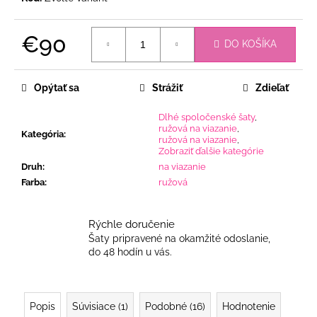
€90
DO KOŠÍKA
Jednotková
cena:
Opýtať sa
Strážiť
Zdieľať
Dlhé spoločenské šaty
,
ružová na viazanie
,
Kategória
:
ružová na viazanie
,
Zobraziť ďalšie kategórie
Druh
:
na viazanie
Farba
:
ružová
Rýchle doručenie
Šaty pripravené na okamžité odoslanie,
do 48 hodín u vás.
Popis
Súvisiace (1)
Podobné (16)
Hodnotenie