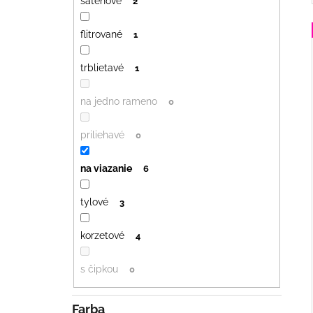
saténové
2
flitrované
1
trblietavé
1
na jedno rameno
0
priliehavé
0
na viazanie
6
tylové
3
korzetové
4
s čipkou
0
Farba