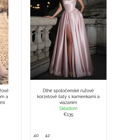
žové
Dlhé spoločenské ružové
om a
korzetové šaty s kamienkami a
ami
viazaním
Skladom
€135
40
42