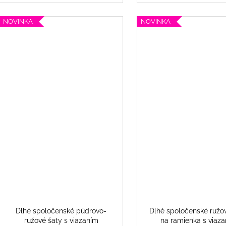
NOVINKA
NOVINKA
Dlhé spoločenské púdrovo-
Dlhé spoločenské ružo
ružové šaty s viazaním
na ramienka s viaz