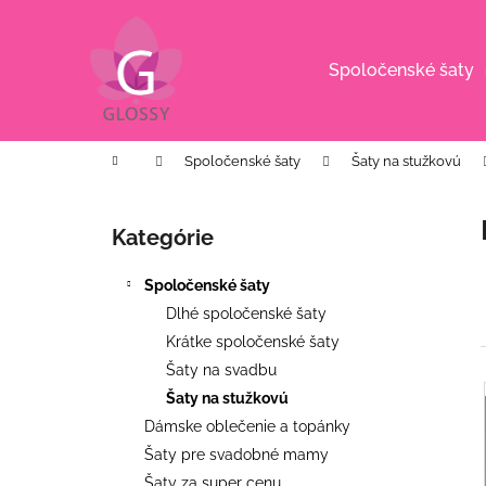
K
Prejsť
na
o
obsah
Späť
Späť
š
Spoločenské šaty
do
do
í
k
obchodu
obchodu
Domov
Spoločenské šaty
Šaty na stužkovú
B
o
Kategórie
Preskočiť
č
kategórie
n
Spoločenské šaty
ý
Dlhé spoločenské šaty
p
Krátke spoločenské šaty
a
Šaty na svadbu
n
Šaty na stužkovú
e
i
Dámske oblečenie a topánky
l
Šaty pre svadobné mamy
i
BIELE MIDI ŠATY S PUFF RUKÁVMI
Šaty za super cenu