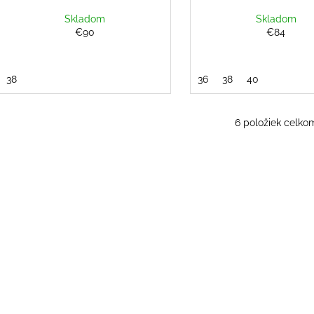
Skladom
Skladom
€90
€84
38
36
38
40
6
položiek celko
O
v
l
á
d
a
c
i
e
p
r
v