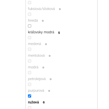
fuksiová/slivková
0
hnedá
0
kráľovsky modrá
5
medená
0
mentolová
0
modrá
0
petrolejová
0
purpurová
0
ružová
6