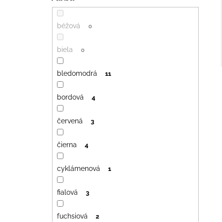
béžová
0
biela
0
bledomodrá
11
bordová
4
červená
3
čierna
4
cyklámenová
1
fialová
3
fuchsiová
2