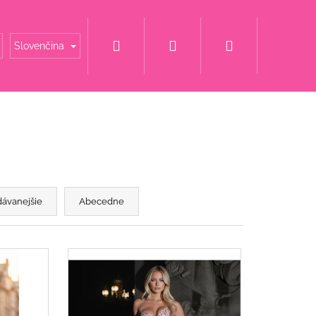
Hľadať
Prihlásenie
Nákupný
é mamy
Šaty za super cenu
Svadobné šaty
Slovenčina
košík
dávanejšie
Abecedne
ET S KVETINOU