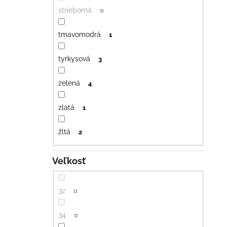
strieborná
0
tmavomodrá
1
tyrkysová
3
zelená
4
zlatá
1
žltá
2
Veľkosť
32
0
34
0