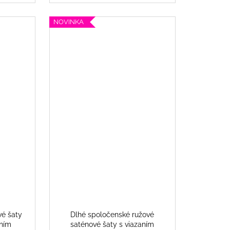
NOVINKA
vé šaty
Dlhé spoločenské ružové
aním
saténové šaty s viazaním