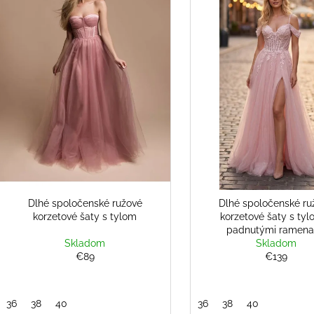
s
€108
€108
r
p
o
r
d
o
u
d
k
u
t
k
o
t
v
o
v
Dlhé spoločenské ružové
Dlhé spoločenské ru
korzetové šaty s tylom
korzetové šaty s tyl
padnutými ramen
Skladom
Skladom
€89
€139
36
38
40
36
38
40