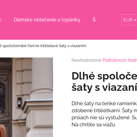
Dámske oblečenie a topánky
Šaty pre svadobn
EUR
Čo potrebujete nájsť?
é spoločenské čierne trblietavé šaty s viazaním
HĽADAŤ
Priemerné
Neohodnotené
Podrobnosti hod
hodnotenie
produktu
Dlhé spoloče
je
Odporúčame
0,0
šaty s viaza
z
5
hviezdičiek.
Dlhé šaty na tenké ramienka
zdobené trblietkami. Šaty 
prsiach nie sú vystužené. S
Na chrbte sa viažu.
DLHÉ SPOLOČENSKÉ RUŽOVÉ ŠATY S
RUŽOVÝ KOMPL