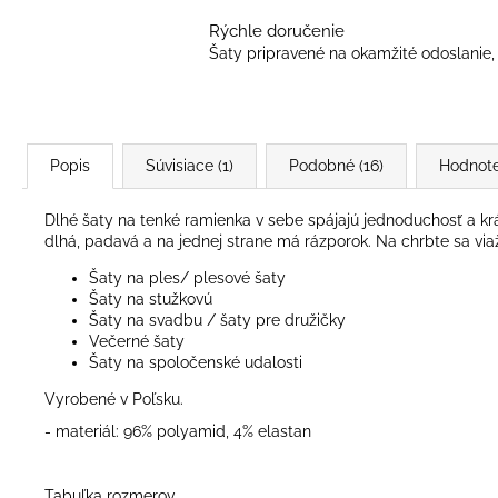
Rýchle doručenie
Šaty pripravené na okamžité odoslanie, 
Popis
Súvisiace (1)
Podobné (16)
Hodnote
Dlhé šaty na tenké ramienka v sebe spájajú jednoduchosť a krá
dlhá, padavá a na jednej strane má rázporok. Na chrbte sa via
Šaty na ples/ plesové šaty
Šaty na stužkovú
Šaty na svadbu / šaty pre družičky
Večerné šaty
Šaty na spoločenské udalosti
Vyrobené v Poľsku.
- materiál: 96% polyamid, 4% elastan
Tabuľka rozmerov