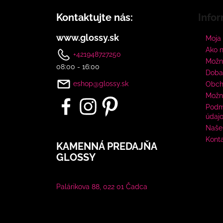
Kontaktujte nás:
Infor
www.glossy.sk
Moja
Ako 
+421948727250
Možno
08:00 - 16:00
Doba
eshop@glossy.sk
Obch
Možn
Podm
údaj
Naše 
Kont
KAMENNÁ PREDAJŇA
GLOSSY
Palárikova 88, 022 01 Čadca