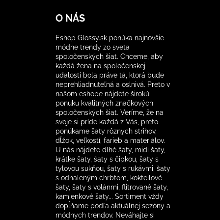
O NÁS
Eshop Glossy.sk ponúka najnovšie
módne trendy zo sveta
spoločenských šiat. Chceme, aby
každá žena na spoločenskej
udalosti bola práve tá, ktorá bude
neprehliadnuteľná a oslnivá. Preto v
našom eshope nájdete širokú
ponuku kvalitných značkových
spoločenských šiat. Veríme, že na
svoje si príde každá z Vás, preto
ponúkame šaty rôznych strihov,
dĺžok, veľkostí, farieb a materiálov.
U nás nájdete dlhé šaty, midi šaty,
krátke šaty, šaty s čipkou, šaty s
tylovou sukňou, šaty s rukávmi, šaty
s odhaleným chrbtom, kokteilové
šaty, šaty s volánmi, flitrované šaty,
kamienkové šaty... Sortiment vždy
dopĺňame podľa aktuálnej sezóny a
módnych trendov. Neváhajte si