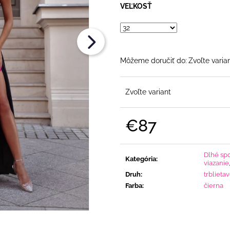
FLITRAMI A PADNUTÝMI RAMENAMI
€108
VEĽKOSŤ
€90
Môžeme doručiť do:
Zvoľte varia
Zvoľte variant
€87
Jednotková
cena:
Dlhé sp
Kategória
:
viazanie
Druh
:
trblieta
Farba
:
čierna