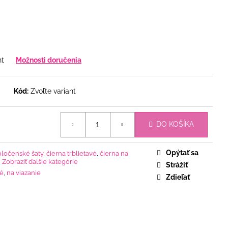
nt
Možnosti doručenia
Kód:
Zvoľte variant
DO KOŠÍKA
Opýtať sa
oločenské šaty
,
čierna trblietavé
,
čierna na
,
Zobraziť ďalšie kategórie
Strážiť
vé
,
na viazanie
Zdieľať