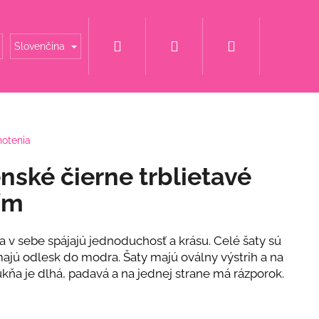
Hľadať
Prihlásenie
Nákupný
é mamy
Šaty za super cenu
Svadobné šaty
Slovenčina
košík
notenia
nské čierne trblietavé
ním
 v sebe spájajú jednoduchosť a krásu. Celé šaty sú
majú odlesk do modra. Šaty majú oválny výstrih a na
ukňa je dlhá, padavá a na jednej strane má rázporok.
ET S KVETINOU