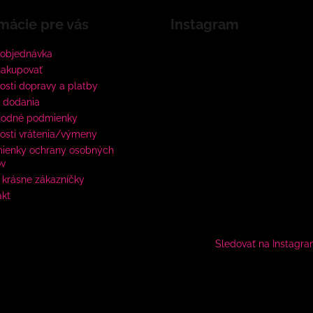
mácie pre vás
Instagram
 objednávka
nakupovať
sti dopravy a platby
 dodania
odné podmienky
osti vrátenia/výmeny
ienky ochrany osobných
ov
krásne zákazníčky
akt
Sledovať na Instagr