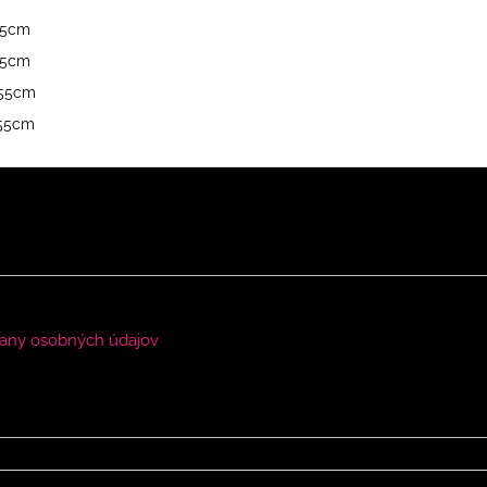
155cm
155cm
 155cm
155cm
any osobných údajov