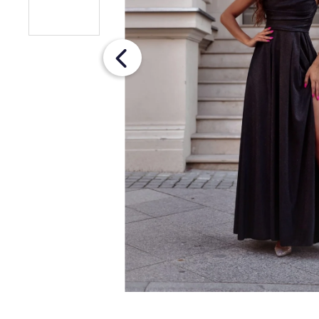
OPASKOM
€26
Pôvodne:
€36