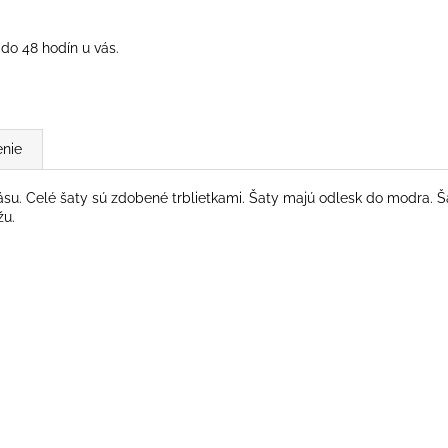
do 48 hodín u vás.
nie
su. Celé šaty sú zdobené trblietkami. Šaty majú odlesk do modra. Ša
žu.