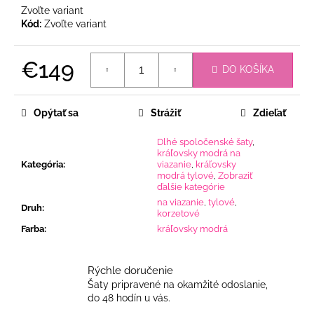
Zvoľte variant
Kód:
Zvoľte variant
€149
DO KOŠÍKA
Jednotková
cena:
Opýtať sa
Strážiť
Zdieľať
Dlhé spoločenské šaty
,
kráľovsky modrá na
Kategória
:
viazanie
,
kráľovsky
modrá tylové
,
Zobraziť
ďalšie kategórie
na viazanie
,
tylové
,
Druh
:
korzetové
Farba
:
kráľovsky modrá
Rýchle doručenie
Šaty pripravené na okamžité odoslanie,
do 48 hodín u vás.