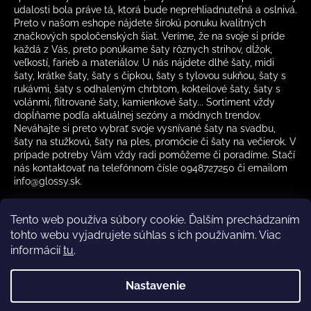
udalosti bola práve tá, ktorá bude neprehliadnuteľná a oslnivá.
Preto v našom eshope nájdete širokú ponuku kvalitných
značkových spoločenských šiat. Veríme, že na svoje si príde
každá z Vás, preto ponúkame šaty rôznych strihov, dĺžok,
veľkostí, farieb a materiálov. U nás nájdete dlhé šaty, midi
šaty, krátke šaty, šaty s čipkou, šaty s tylovou sukňou, šaty s
rukávmi, šaty s odhaleným chrbtom, kokteilové šaty, šaty s
volánmi, flitrované šaty, kamienkové šaty... Sortiment vždy
dopĺňame podľa aktuálnej sezóny a módnych trendov.
Neváhajte si preto vybrať svoje vysnívané šaty na svadbu,
šaty na stužkovú, šaty na ples, promócie či šaty na večierok. V
prípade potreby Vám vždy radi pomôžeme či poradíme. Stačí
nás kontaktovať na telefónnom čísle 0948727250 či emailom
info@glossy.sk.
Tento web používa súbory cookie. Ďalším prechádzaním
tohto webu vyjadrujete súhlas s ich používaním. Viac
informácií
tu
.
Kamenná predajňa otváracia doba
CZ
Nastavenie
Vytvoril Shoptet