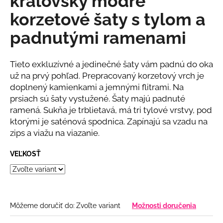
kráľovsky modré
č
z
a
korzetové šaty s tylom a
5
m
hviezdičiek.
padnutými ramenami
e
BÉŽOVÝ
Tieto exkluzívné a jedinečné šaty vám padnú do oka
NOHAVICOVÝ
už na prvý pohľad. Prepracovaný korzetový vrch je
KOMPLET
doplnený kamienkami a jemnými flitrami. Na
€69
prsiach sú šaty vystužené. Šaty majú padnuté
ramená. Sukňa je trblietavá, má tri tylové vrstvy, pod
ktorými je saténová spodnica. Zapínajú sa vzadu na
zips a viažu na viazanie.
VEĽKOSŤ
Môžeme doručiť do:
Zvoľte variant
Možnosti doručenia