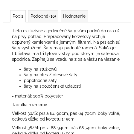
Popis
Podobné (16)
Hodnotenie
Tieto exkluzívné a jedinečné šaty vám padnú do oka už
na prvý pohľad. Prepracovaný korzetový vrch je
doplnený kamienkami a jemnými flitrami. Na prsiach sú
šaty vystužené. Šaty majú padnuté ramená. Sukňa je
trblietavá, má tri tylové vrstvy, pod ktorými je saténová
spodnica. Zapínajú sa vzadu na zips a viažu na viazanie.
šaty na stužkovú
šaty na ples / plesové šaty
popolnočné šaty
šaty na spoločenské udalosti
- materiál: 100% polyester
Tabuľka rozmerov
Veľkosť 36/S: prsia 84-90cm, pás 64-70cm, boky voľné,
celková dĺžka od korzetu 145cm
Veľkosť 38/M: prsia 88-94cm, pás 68-74cm, boky voľné,
celková dĺžka od korzetu 145cm