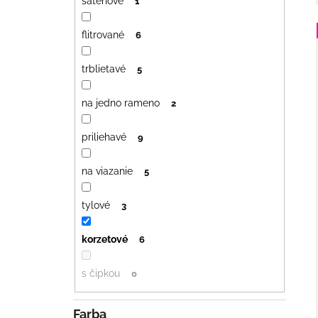
saténové
1
flitrované
6
trblietavé
5
na jedno rameno
2
priliehavé
9
na viazanie
5
tylové
3
korzetové
6
s čipkou
0
Farba