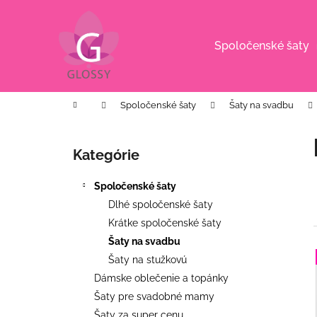
K
Prejsť
na
o
obsah
Späť
Späť
š
Spoločenské šaty
do
do
í
k
obchodu
obchodu
Domov
Spoločenské šaty
Šaty na svadbu
B
o
Kategórie
Preskočiť
č
kategórie
n
Spoločenské šaty
ý
Dlhé spoločenské šaty
p
Krátke spoločenské šaty
a
Šaty na svadbu
n
Šaty na stužkovú
e
i
Dámske oblečenie a topánky
l
Šaty pre svadobné mamy
i
CYKLÁMENOVÉ VZOROVANÉ
Šaty za super cenu