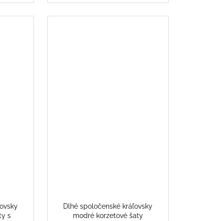
ľovsky
Dlhé spoločenské kráľovsky
ty s
modré korzetové šaty