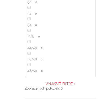
50
0
52
0
54
0
M/L
0
44/46
0
46/48
0
48/50
0
VYMAZAŤ FILTRE
Zobrazených položiek:
6