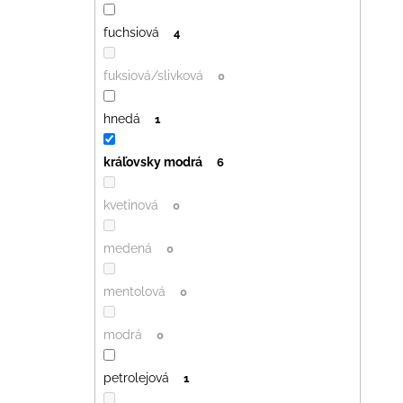
fuchsiová
4
fuksiová/slivková
0
hnedá
1
kráľovsky modrá
6
kvetinová
0
medená
0
mentolová
0
modrá
0
petrolejová
1