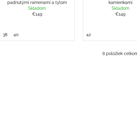
padnutými ramenami a tylom
kamienkami
Skladom
Skladom
€149
€149
38
40
42
6
položiek celko
O
v
l
á
d
a
c
i
e
p
r
v