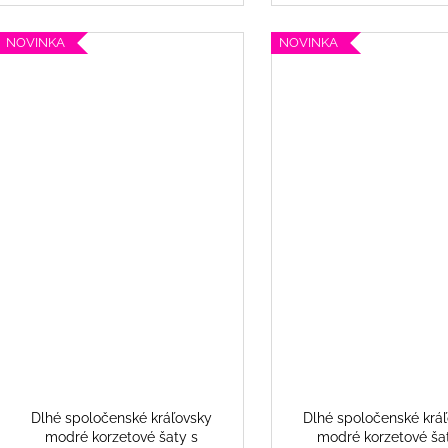
NOVINKA
NOVINKA
Dlhé spoločenské kráľovsky
Dlhé spoločenské krá
modré korzetové šaty s
modré korzetové ša