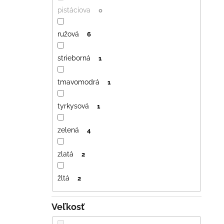
pistáciova
0
ružová
6
strieborná
1
tmavomodrá
1
tyrkysová
1
zelená
4
zlatá
2
žltá
2
Veľkosť