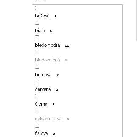
béžová
1
biela
1
bledomodrá
14
bledozelená
0
bordová
2
červená
4
čierna
5
cyklámenová
0
fialová
2