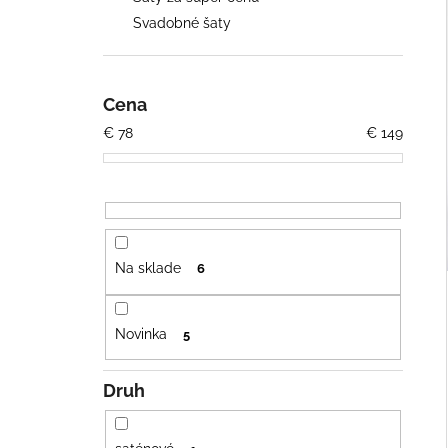
ŠIFÓNOVÉ ŠATY S OPASKOM
Svadobné šaty
€79
Cena
€
78
€
149
Na sklade
6
Novinka
5
Druh