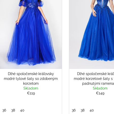
s
OPASKOM
OPASKOM
r
p
€26
€79
o
Pôvodne:
€36
r
d
o
u
d
k
u
t
k
o
t
v
o
v
Dlhé spoločenské kráľovsky
Dlhé spoločenské krá
modré tylové šaty so zdobeným
modré korzetové šaty s
korzetom
padnutými ramen
Skladom
Skladom
€119
€149
36
38
40
36
38
40