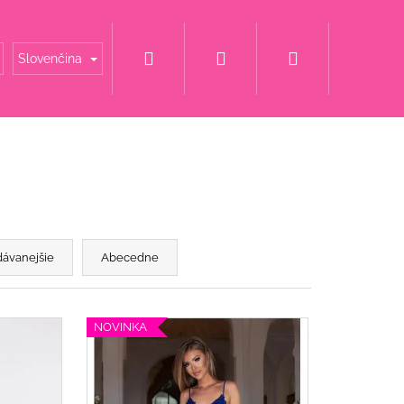
Hľadať
Prihlásenie
Nákupný
é mamy
Šaty za super cenu
Svadobné šaty
Slovenčina
košík
dávanejšie
Abecedne
NOVINKA
 S KAMIENKOVÝM