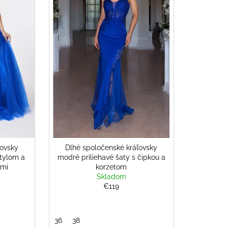
ľovsky
Dlhé spoločenské kráľovsky
 tylom a
modré priliehavé šaty s čipkou a
ami
korzetom
Skladom
€119
36
38