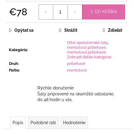
€78
DO KOŠÍKA
Jednotková
cena:
Opýtať sa
Strážiť
Zdieľať
Dlhé spoločenské šaty
,
mentolová priliehavé
,
Kategória
:
mentolová priliehavé
,
Zobraziť ďalšie kategórie
Druh
:
priliehavé
Farba
:
mentolová
Rýchle doručenie
Šaty pripravené na okamžité odoslanie,
do 48 hodín u vás.
Popis
Podobné (16)
Hodnotenie