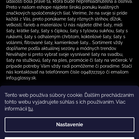
udalosti bola práve tá, ktorá bude neprehliadnuteľná a oslnivá.
Preto v našom eshope nájdete širokú ponuku kvalitných
značkových spoločenských šiat. Veríme, že na svoje si príde
každá z Vás, preto ponúkame šaty rôznych strihov, dĺžok,
veľkostí, farieb a materiálov. U nás nájdete dlhé šaty, midi
šaty, krátke šaty, šaty s čipkou, šaty s tylovou sukňou, šaty s
rukávmi, šaty s odhaleným chrbtom, kokteilové šaty, šaty s
volánmi, flitrované šaty, kamienkové šaty... Sortiment vždy
dopĺňame podľa aktuálnej sezóny a módnych trendov.
Neváhajte si preto vybrať svoje vysnívané šaty na svadbu,
šaty na stužkovú, šaty na ples, promócie či šaty na večierok. V
prípade potreby Vám vždy radi pomôžeme či poradíme. Stačí
nás kontaktovať na telefónnom čísle 0948727250 či emailom
info@glossy.sk.
Tento web používa súbory cookie. Ďalším prechádzaním
tohto webu vyjadrujete súhlas s ich používaním. Viac
informácií
tu
.
Kamenná predajňa otváracia doba
CZ
Nastavenie
Vytvoril Shoptet