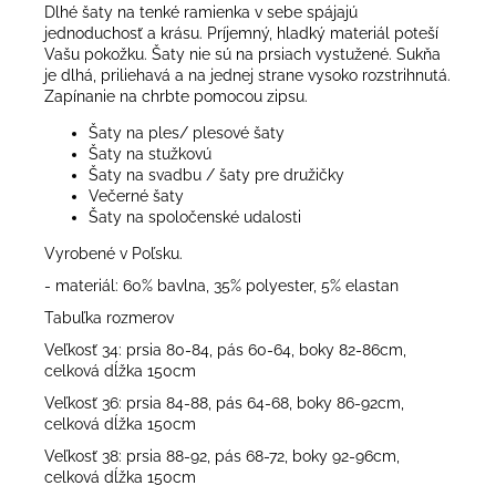
Dlhé šaty na tenké ramienka v sebe spájajú
jednoduchosť a krásu. Príjemný, hladký materiál poteší
Vašu pokožku. Šaty nie sú na prsiach vystužené. Sukňa
je dlhá, priliehavá a na jednej strane vysoko rozstrihnutá.
Zapínanie na chrbte pomocou zipsu.
Šaty na ples/ plesové šaty
Šaty na stužkovú
Šaty na svadbu / šaty pre družičky
Večerné šaty
Šaty na spoločenské udalosti
Vyrobené v Poľsku.
- materiál: 60% bavlna, 35% polyester, 5% elastan
Tabuľka rozmerov
Veľkosť 34: prsia 80-84, pás 60-64, boky 82-86cm,
celková dĺžka 150cm
Veľkosť 36: prsia 84-88, pás 64-68, boky 86-92cm,
celková dĺžka 150cm
Veľkosť 38: prsia 88-92, pás 68-72, boky 92-96cm,
celková dĺžka 150cm