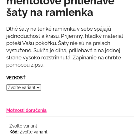
mentolové priliehavé
č
z
a
šaty na ramienka
5
m
hviezdičiek.
e
Dlhé šaty na tenké ramienka v sebe spájajú
jednoduchosť a krásu. Príjemný, hladký materiál
BÉŽOVÝ
poteší Vašu pokožku. Šaty nie sú na prsiach
NOHAVICOVÝ
vystužené. Sukňa je dlhá, priliehavá a na jednej
KOMPLET
strane vysoko rozstrihnutá. Zapínanie na chrbte
€69
pomocou zipsu.
VEĽKOSŤ
Možnosti doručenia
Zvoľte variant
Kód:
Zvoľte variant