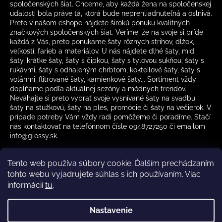
spoločenských šiat. Chceme, aby každá žena na spoločenskej
udalosti bola práve tá, ktorá bude neprehliadnuteľná a oslnivá.
Preto v našom eshope nájdete širokú ponuku kvalitných
značkových spoločenských šiat. Veríme, že na svoje si príde
každá z Vás, preto ponúkame šaty rôznych strihov, dĺžok,
veľkostí, farieb a materiálov. U nás nájdete dlhé šaty, midi
šaty, krátke šaty, šaty s čipkou, šaty s tylovou sukňou, šaty s
rukávmi, šaty s odhaleným chrbtom, kokteilové šaty, šaty s
volánmi, flitrované šaty, kamienkové šaty... Sortiment vždy
dopĺňame podľa aktuálnej sezóny a módnych trendov.
Neváhajte si preto vybrať svoje vysnívané šaty na svadbu,
šaty na stužkovú, šaty na ples, promócie či šaty na večierok. V
prípade potreby Vám vždy radi pomôžeme či poradíme. Stačí
nás kontaktovať na telefónnom čísle 0948727250 či emailom
info@glossy.sk.
Tento web používa súbory cookie. Ďalším prechádzaním
tohto webu vyjadrujete súhlas s ich používaním. Viac
informácií
tu
.
Kamenná predajňa otváracia doba
CZ
Nastavenie