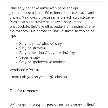
Dlhé šaty na tenké ramienka v sebe spájajú
jednoduchosť a krásu. Sú dokonalé na stužkovú, svadbu
či ples. Majú oválny výstrih a na prsiach sú vystužené.
Ramienka sú nastaviteľné, takže si šaty krásne
prispôsobite. Sukňa je dlhá, padavá a na jednej strane
má rázporok. Na chrbte sa viažu a sukňa sa zapína na
zips.
Šaty na ples/ plesové šaty
Šaty na stužkovú
Šaty na svadbu / šaty pre družičky
Večerné šaty
Šaty na spoločenské udalosti
Vyrobené v Poľsku.
- materiál: 97% polyester, 3% elastan
Tabuľka rozmerov
Veľkosť 36: prsia 84-88, pás 64-68, boky voľné, celková