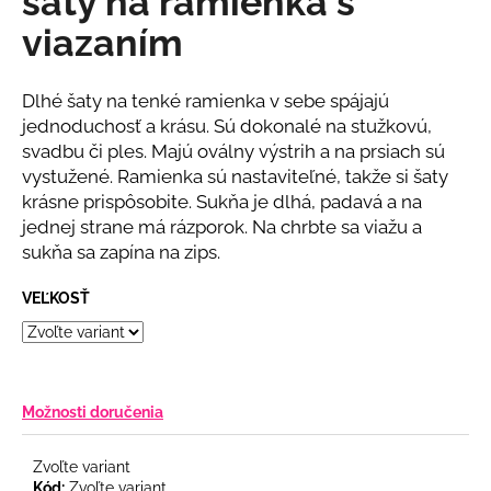
šaty na ramienka s
č
z
a
viazaním
5
m
hviezdičiek.
e
Dlhé šaty na tenké ramienka v sebe spájajú
jednoduchosť a krásu. Sú dokonalé na stužkovú,
BÉŽOVÝ
svadbu či ples. Majú oválny výstrih a na prsiach sú
NOHAVICOVÝ
vystužené. Ramienka sú nastaviteľné, takže si šaty
KOMPLET
krásne prispôsobite. Sukňa je dlhá, padavá a na
€69
jednej strane má rázporok. Na chrbte sa viažu a
sukňa sa zapína na zips.
VEĽKOSŤ
Možnosti doručenia
Zvoľte variant
Kód:
Zvoľte variant