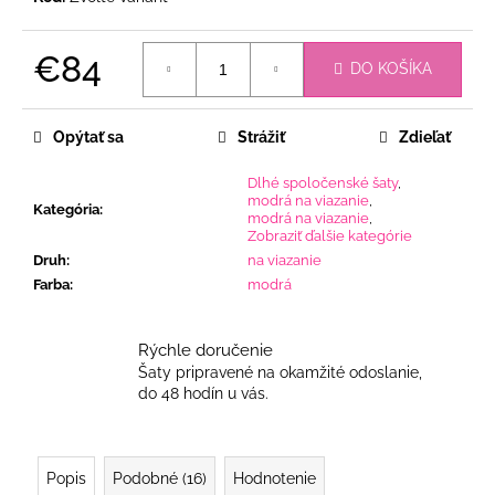
€84
DO KOŠÍKA
Jednotková
cena:
Opýtať sa
Strážiť
Zdieľať
Dlhé spoločenské šaty
,
modrá na viazanie
,
Kategória
:
modrá na viazanie
,
Zobraziť ďalšie kategórie
Druh
:
na viazanie
Farba
:
modrá
Rýchle doručenie
Šaty pripravené na okamžité odoslanie,
do 48 hodín u vás.
Popis
Podobné (16)
Hodnotenie