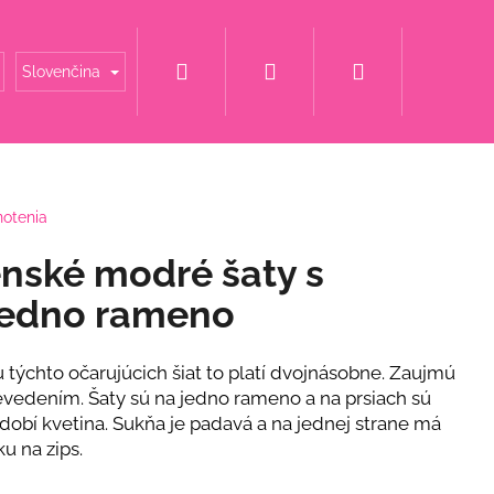
Hľadať
Prihlásenie
Nákupný
é mamy
Šaty za super cenu
Svadobné šaty
Slovenčina
košík
notenia
nské modré šaty s
jedno rameno
u týchto očarujúcich šiat to platí dvojnásobne. Zaujmú
vedením. Šaty sú na jedno rameno a na prsiach sú
obí kvetina. Sukňa je padavá a na jednej strane má
ku na zips.
 S KAMIENKOVÝM