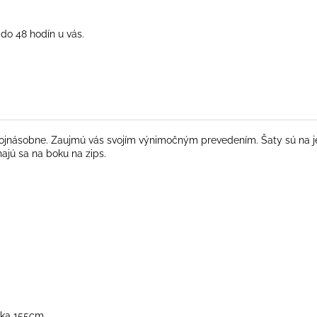
do 48 hodín u vás.
í dvojnásobne. Zaujmú vás svojím výnimočným prevedením. Šaty sú na
najú sa na boku na zips.
ĺžka 155cm