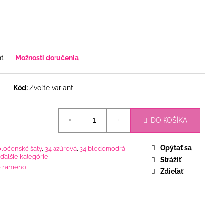
nt
Možnosti doručenia
Kód:
Zvoľte variant
DO KOŠÍKA
Opýtať sa
oločenské šaty
,
34 azúrová
,
34 bledomodrá
,
 ďalšie kategórie
Strážiť
o rameno
Zdieľať