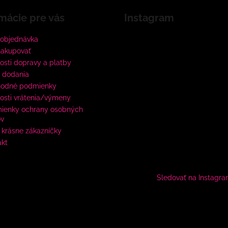
mácie pre vás
Instagram
 objednávka
nakupovať
sti dopravy a platby
 dodania
odné podmienky
osti vrátenia/výmeny
ienky ochrany osobných
ov
krásne zákazníčky
akt
Sledovať na Instagr