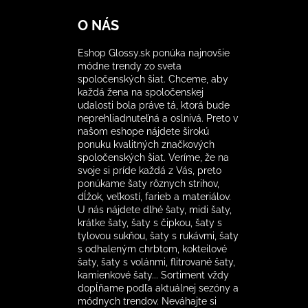
O NÁS
Eshop Glossy.sk ponúka najnovšie
módne trendy zo sveta
spoločenských šiat. Chceme, aby
každá žena na spoločenskej
udalosti bola práve tá, ktorá bude
neprehliadnuteľná a oslnivá. Preto v
našom eshope nájdete širokú
ponuku kvalitných značkových
spoločenských šiat. Veríme, že na
svoje si príde každá z Vás, preto
ponúkame šaty rôznych strihov,
dĺžok, veľkostí, farieb a materiálov.
U nás nájdete dlhé šaty, midi šaty,
krátke šaty, šaty s čipkou, šaty s
tylovou sukňou, šaty s rukávmi, šaty
s odhaleným chrbtom, kokteilové
šaty, šaty s volánmi, flitrované šaty,
kamienkové šaty... Sortiment vždy
dopĺňame podľa aktuálnej sezóny a
módnych trendov. Neváhajte si