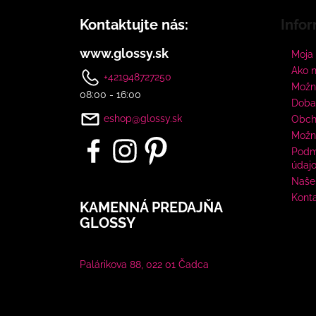
Kontaktujte nás:
Infor
www.glossy.sk
Moja
Ako 
+421948727250
Možno
08:00 - 16:00
Doba
eshop@glossy.sk
Obch
Možn
Podm
údaj
Naše 
Kont
KAMENNÁ PREDAJŇA
GLOSSY
Palárikova 88, 022 01 Čadca