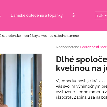
Dámske oblečenie a topánky
Šaty pre svadobn
EUR
Čo potrebujete nájsť?
é spoločenské modré šaty s kvetinou na jedno rameno
HĽADAŤ
Priemerné
Neohodnotené
Podrobnosti hod
hodnotenie
produktu
Dlhé spoloče
je
Odporúčame
0,0
kvetinou na 
z
5
hviezdičiek.
V jednoduchosti je krása a 
vás svojím výnimočným pre
vystužené. Jedno rameno zd
rázporok. Zapínajú sa na bo
KVETINOVÉ KOŠEĽOVÉ ŠATY S
BORDOVÉ ŠATY