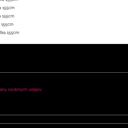
ka 155cm
ka 155cm
ka 155cm
dĺžka 155cm
any osobných údajov