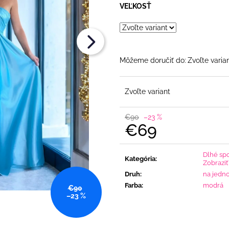
OPASKOM
OPASKOM
VEĽKOSŤ
€26
€79
Pôvodne:
€36
Môžeme doručiť do:
Zvoľte varia
Zvoľte variant
€90
–23 %
€69
Jednotková
cena:
Dlhé sp
Kategória
:
Zobraziť
Druh
:
na jedn
Farba
:
modrá
€90
–23 %