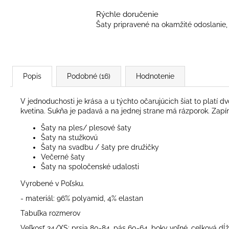
Rýchle doručenie
Šaty pripravené na okamžité odoslanie, 
Popis
Podobné (16)
Hodnotenie
V jednoduchosti je krása a u týchto očarujúcich šiat to plat
kvetina. Sukňa je padavá a na jednej strane má rázporok. Zapí
Šaty na ples/ plesové šaty
Šaty na stužkovú
Šaty na svadbu / šaty pre družičky
Večerné šaty
Šaty na spoločenské udalosti
Vyrobené v Poľsku.
- materiál: 96% polyamid, 4% elastan
Tabuľka rozmerov
Veľkosť 34/XS: prsia 80-84, pás 60-64, boky voľné, celková d