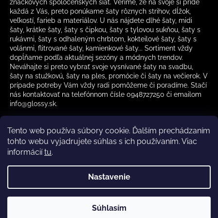
značkových spoločenských šiat. Veríme, že na svoje si príde
každá z Vás, preto ponúkame šaty rôznych strihov, dĺžok,
veľkostí, farieb a materiálov. U nás nájdete dlhé šaty, midi
šaty, krátke šaty, šaty s čipkou, šaty s tylovou sukňou, šaty s
rukávmi, šaty s odhaleným chrbtom, kokteilové šaty, šaty s
volánmi, flitrované šaty, kamienkové šaty... Sortiment vždy
dopĺňame podľa aktuálnej sezóny a módnych trendov.
Neváhajte si preto vybrať svoje vysnívané šaty na svadbu,
šaty na stužkovú, šaty na ples, promócie či šaty na večierok. V
prípade potreby Vám vždy radi pomôžeme či poradíme. Stačí
nás kontaktovať na telefónnom čísle 0948727250 či emailom
info@glossy.sk.
Tento web používa súbory cookie. Ďalším prechádzaním
tohto webu vyjadrujete súhlas s ich používaním. Viac
informácií
tu
.
Kamenná predajňa otváracia doba
CZ
Nastavenie
Vytvoril Shoptet
Súhlasím
Copyright 2026
Glossy.sk
. Všetky práva vyhradené.
✔️ Skladom – rýchle doručenie