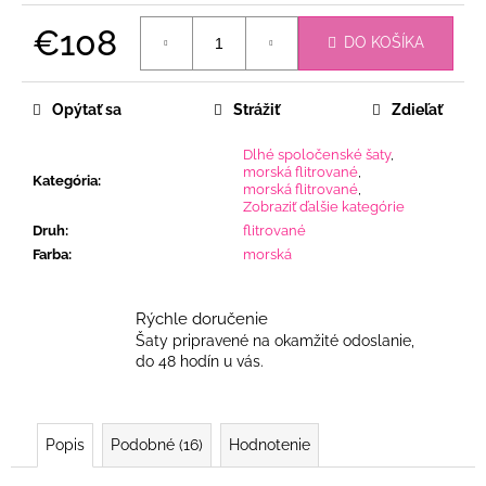
€108
DO KOŠÍKA
Jednotková
cena:
Opýtať sa
Strážiť
Zdieľať
Dlhé spoločenské šaty
,
morská flitrované
,
Kategória
:
morská flitrované
,
Zobraziť ďalšie kategórie
Druh
:
flitrované
Farba
:
morská
Rýchle doručenie
Šaty pripravené na okamžité odoslanie,
do 48 hodín u vás.
Popis
Podobné (16)
Hodnotenie