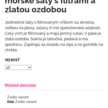
morské šaty s flitrami a
č
z
a
zlatou ozdobou
5
m
hviezdičiek.
e
Jedinečné šaty s flitrovaným vŕškom sú skvelou
voľbou na plesy, oslavy či iné spoločenské udalosti.
KVETINOVÉ
Celý vrch je flitrovaný a majú jemný rukáv. V páse je
KOŠEĽOVÉ
zlatá ozdoba. Sukňa je ľahučká, padavá a má
ŠATY
S
spodnicu. Zapínajú sa zozadu na zips a na gombík na
OPASKOM
chrbte.
€26
Pôvodne:
VEĽKOSŤ
€36
Možnosti doručenia
Zvoľte variant
Kód:
Zvoľte variant