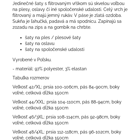
Jedinečné šaty s flitrovaným vŕškom sú skvelou voľbou
na plesy, oslavy či iné spoločenské udalosti. Celý vrch je
flitrovaný a majú jemný rukáv. V páse je zlatá ozdoba.
Sukňa je ľahučká, padavá a má spodnicu. Zapínajú sa
zozadu na zips a na gombík na chrbte.
šaty na ples / plesové šaty
šaty na oslavu
šaty na spoločenské udalosti
Vyrobené v Poľsku.
- materiál: 97% polyester, 3% elastan
Tabuľka rozmerov
Veľkosť 42/XL: prsia 100-106cm, pás 84-90cm, boky
voľné, celková dĺžka 150cm
Veľkosť 44/XXL: prsia 104-110cm, pás 88-94cm, boky
voľné, celková dĺžka 150cm
Veľkosť 46/3XL: prsia 108-114cm, pás 92-98cm, boky
voľné, celková dĺžka 150cm
Veľkosť 48/4XL: prsia 112-118cm, pás 96-102cm, boky
voľné, celková dĺžka 150cm