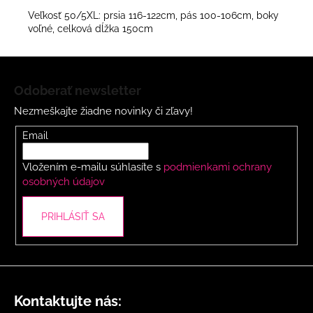
Veľkosť 50/5XL: prsia 116-122cm, pás 100-106cm, boky
voľné, celková dĺžka 150cm
Z
á
Odoberať newsletter
p
Nezmeškajte žiadne novinky či zľavy!
ä
t
Email
i
Vložením e-mailu súhlasíte s
podmienkami ochrany
e
osobných údajov
PRIHLÁSIŤ SA
Kontaktujte nás: