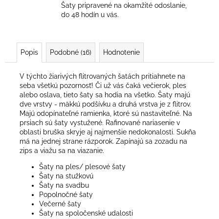
Šaty pripravené na okamžité odoslanie,
do 48 hodín u vás.
Popis
Podobné (16)
Hodnotenie
V týchto žiarivých flitrovaných šatách pritiahnete na
seba všetkú pozornosť! Či už vás čaká večierok, ples
alebo oslava, tieto šaty sa hodia na všetko. Šaty majú
dve vrstvy - mäkkú podšívku a druhá vrstva je z flitrov.
Majú odopínateľné ramienka, ktoré sú nastaviteľné. Na
prsiach sú šaty vystužené. Rafinované nariasenie v
oblasti bruška skryje aj najmenšie nedokonalosti. Sukňa
má na jednej strane rázporok. Zapínajú sa zozadu na
zips a viažu sa na viazanie.
Šaty na ples/ plesové šaty
Šaty na stužkovú
Šaty na svadbu
Popolnočné šaty
Večerné šaty
Šaty na spoločenské udalosti