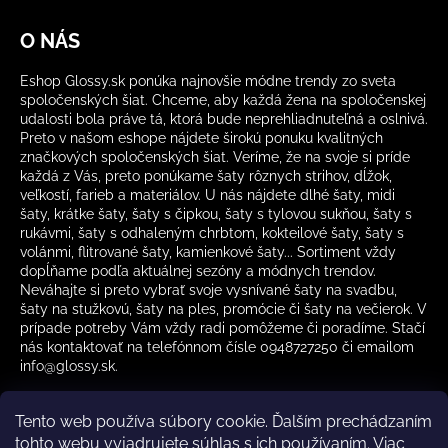
O NÁS
Eshop Glossy.sk ponúka najnovšie módne trendy zo sveta
spoločenských šiat. Chceme, aby každá žena na spoločenskej
udalosti bola práve tá, ktorá bude neprehliadnuteľná a oslnivá.
Preto v našom eshope nájdete širokú ponuku kvalitných
značkových spoločenských šiat. Veríme, že na svoje si príde
každá z Vás, preto ponúkame šaty rôznych strihov, dĺžok,
veľkostí, farieb a materiálov. U nás nájdete dlhé šaty, midi
šaty, krátke šaty, šaty s čipkou, šaty s tylovou sukňou, šaty s
rukávmi, šaty s odhaleným chrbtom, kokteilové šaty, šaty s
volánmi, flitrované šaty, kamienkové šaty... Sortiment vždy
dopĺňame podľa aktuálnej sezóny a módnych trendov.
Neváhajte si preto vybrať svoje vysnívané šaty na svadbu,
šaty na stužkovú, šaty na ples, promócie či šaty na večierok. V
prípade potreby Vám vždy radi pomôžeme či poradíme. Stačí
nás kontaktovať na telefónnom čísle 0948727250 či emailom
info@glossy.sk.
Tento web používa súbory cookie. Ďalším prechádzaním
tohto webu vyjadrujete súhlas s ich používaním. Viac