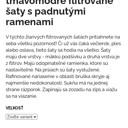
tmavomodré flitrované
č
z
a
šaty s padnutými
5
m
hviezdičiek.
ramenami
e
BÉŽOVÝ
V týchto žiarivých flitrovaných šatách pritiahnete na
KOMPLET
seba všetkú pozornosť! Či už vás čaká večierok, ples
S
alebo oslava, tieto šaty sa hodia na všetko. Šaty
KVETINOU
majú dve vrstvy - mäkkú podšívku a druhá vrstva je
€108
z flitrov. Majú odopínateľné ramienka, ktoré sú
nastaviteľné. Na prsiach sú šaty vystužené.
Rafinované nariasenie v oblasti bruška skryje aj
najmenšie nedokonalosti. Sukňa má na jednej
strane rázporok. Zapínajú sa zozadu na zips a viažu
sa na viazanie.
VEĽKOSŤ