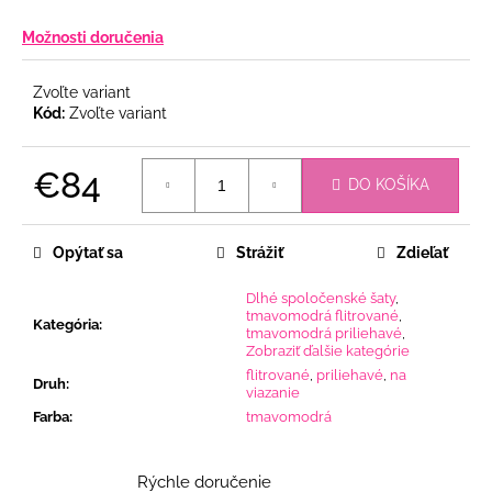
Možnosti doručenia
Zvoľte variant
Kód:
Zvoľte variant
€84
DO KOŠÍKA
Jednotková
cena:
Opýtať sa
Strážiť
Zdieľať
Dlhé spoločenské šaty
,
tmavomodrá flitrované
,
Kategória
:
tmavomodrá priliehavé
,
Zobraziť ďalšie kategórie
flitrované
,
priliehavé
,
na
Druh
:
viazanie
Farba
:
tmavomodrá
Rýchle doručenie