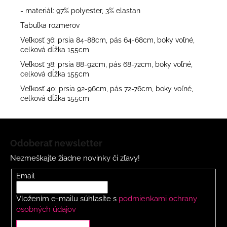
- materiál: 97% polyester, 3% elastan
Tabuľka rozmerov
Veľkosť 36: prsia 84-88cm, pás 64-68cm, boky voľné,
celková dĺžka 155cm
Veľkosť 38: prsia 88-92cm, pás 68-72cm, boky voľné,
celková dĺžka 155cm
Veľkosť 40: prsia 92-96cm, pás 72-76cm, boky voľné,
celková dĺžka 155cm
Z
á
Odoberať newsletter
p
Nezmeškajte žiadne novinky či zľavy!
ä
t
Email
i
Vložením e-mailu súhlasíte s
podmienkami ochrany
e
osobných údajov