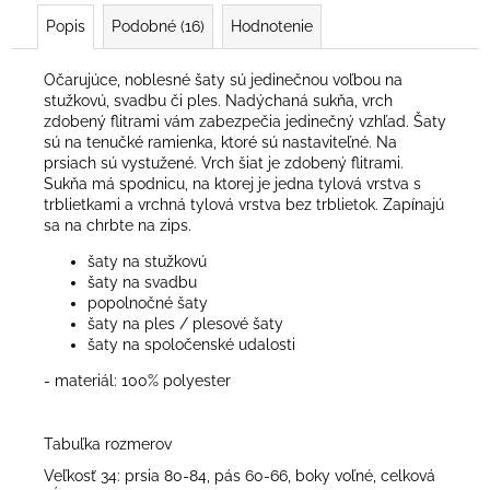
Popis
Podobné (16)
Hodnotenie
Očarujúce, noblesné šaty sú jedinečnou voľbou na
stužkovú, svadbu či ples. Nadýchaná sukňa, vrch
zdobený flitrami vám zabezpečia jedinečný vzhľad. Šaty
sú na tenučké ramienka, ktoré sú nastaviteľné. Na
prsiach sú vystužené. Vrch šiat je zdobený flitrami.
Sukňa má spodnicu, na ktorej je jedna tylová vrstva s
trblietkami a vrchná tylová vrstva bez trblietok. Zapínajú
sa na chrbte na zips.
šaty na stužkovú
šaty na svadbu
popolnočné šaty
šaty na ples / plesové šaty
šaty na spoločenské udalosti
- materiál: 100% polyester
Tabuľka rozmerov
Veľkosť 34: prsia 80-84, pás 60-66, boky voľné, celková