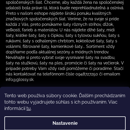
spoločenských šiat. Chceme, aby každá žena na spoločenskej
udalosti bola práve tá, ktorá bude neprehliadnuteľná a oslnivá.
Preto v našom eshope nájdete širokú ponuku kvalitných
značkových spoločenských šiat. Veríme, že na svoje si príde
každá z Vás, preto ponúkame šaty rôznych strihov, dĺžok,
veľkostí, farieb a materiálov. U nás nájdete dlhé šaty, midi
šaty, krátke šaty, šaty s čipkou, šaty s tylovou sukňou, šaty s
rukávmi, šaty s odhaleným chrbtom, kokteilové šaty, šaty s
volánmi, flitrované šaty, kamienkové šaty... Sortiment vždy
dopĺňame podľa aktuálnej sezóny a módnych trendov.
Neváhajte si preto vybrať svoje vysnívané šaty na svadbu,
šaty na stužkovú, šaty na ples, promócie či šaty na večierok. V
prípade potreby Vám vždy radi pomôžeme či poradíme. Stačí
nás kontaktovať na telefónnom čísle 0948727250 či emailom
info@glossy.sk.
Tento web používa súbory cookie. Ďalším prechádzaním
tohto webu vyjadrujete súhlas s ich používaním. Viac
informácií
tu
.
Kamenná predajňa otváracia doba
CZ
Nastavenie