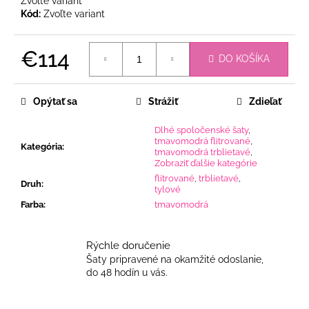
Zvoľte variant
Kód:
Zvoľte variant
€114
DO KOŠÍKA
Jednotková
cena:
Opýtať sa
Strážiť
Zdieľať
Dlhé spoločenské šaty
,
tmavomodrá flitrované
,
Kategória
:
tmavomodrá trblietavé
,
Zobraziť ďalšie kategórie
flitrované
,
trblietavé
,
Druh
:
tylové
Farba
:
tmavomodrá
Rýchle doručenie
Šaty pripravené na okamžité odoslanie,
do 48 hodín u vás.