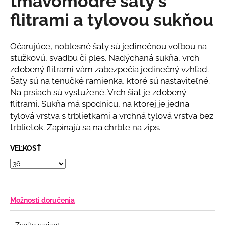
tmavomodré šaty s
č
z
a
flitrami a tylovou sukňou
5
m
hviezdičiek.
e
Očarujúce, noblesné šaty sú jedinečnou voľbou na
stužkovú, svadbu či ples. Nadýchaná sukňa, vrch
DLHÉ
zdobený flitrami vám zabezpečia jedinečný vzhľad.
SPOLOČENSKÉ
Šaty sú na tenučké ramienka, ktoré sú nastaviteľné.
PÚDROVO-
RUŽOVÉ
Na prsiach sú vystužené. Vrch šiat je zdobený
LESKLÉ
flitrami. Sukňa má spodnicu, na ktorej je jedna
ŠATY
tylová vrstva s trblietkami a vrchná tylová vrstva bez
S
RUKÁVOM
trblietok. Zapínajú sa na chrbte na zips.
A
KVETINOU
VEĽKOSŤ
€90
Možnosti doručenia