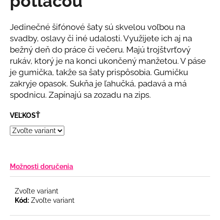
potlačou
č
z
a
5
m
hviezdičiek.
Jedinečné šifónové šaty sú skvelou voľbou na
e
svadby, oslavy či iné udalosti. Využijete ich aj na
bežný deň do práce či večeru. Majú trojštvrťový
rukáv, ktorý je na konci ukončený manžetou. V páse
BLEDOMODRÝ
NOHAVICOVÝ
je gumička, takže sa šaty prispôsobia. Gumičku
KOMPLET
zakryje opasok. Sukňa je ľahučká, padavá a má
€69
spodnicu. Zapínajú sa zozadu na zips.
VEĽKOSŤ
Možnosti doručenia
Zvoľte variant
Kód:
Zvoľte variant