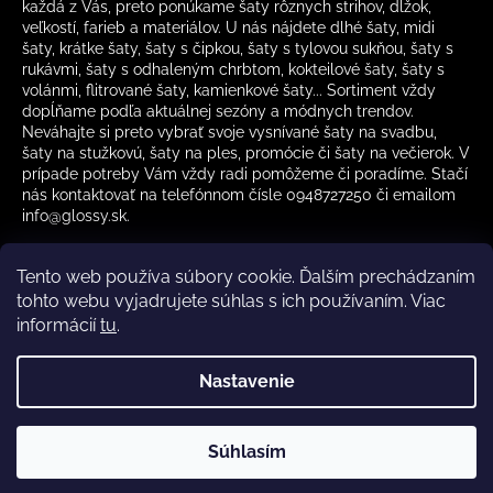
každá z Vás, preto ponúkame šaty rôznych strihov, dĺžok,
veľkostí, farieb a materiálov. U nás nájdete dlhé šaty, midi
šaty, krátke šaty, šaty s čipkou, šaty s tylovou sukňou, šaty s
rukávmi, šaty s odhaleným chrbtom, kokteilové šaty, šaty s
volánmi, flitrované šaty, kamienkové šaty... Sortiment vždy
dopĺňame podľa aktuálnej sezóny a módnych trendov.
Neváhajte si preto vybrať svoje vysnívané šaty na svadbu,
šaty na stužkovú, šaty na ples, promócie či šaty na večierok. V
prípade potreby Vám vždy radi pomôžeme či poradíme. Stačí
nás kontaktovať na telefónnom čísle 0948727250 či emailom
info@glossy.sk.
Tento web používa súbory cookie. Ďalším prechádzaním
tohto webu vyjadrujete súhlas s ich používaním. Viac
informácií
tu
.
Kamenná predajňa otváracia doba
CZ
Nastavenie
Vytvoril Shoptet
Súhlasím
Copyright 2026
Glossy.sk
. Všetky práva vyhradené.
✔️ Skladom – rýchle doručenie