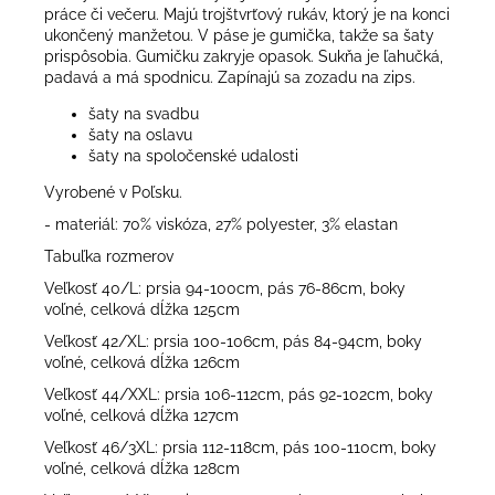
práce či večeru. Majú trojštvrťový rukáv, ktorý je na konci
ukončený manžetou. V páse je gumička, takže sa šaty
prispôsobia. Gumičku zakryje opasok. Sukňa je ľahučká,
padavá a má spodnicu. Zapínajú sa zozadu na zips.
šaty na svadbu
šaty na oslavu
šaty na spoločenské udalosti
Vyrobené v Poľsku.
- materiál: 70% viskóza, 27% polyester, 3% elastan
Tabuľka rozmerov
Veľkosť 40/L: prsia 94-100cm, pás 76-86cm, boky
voľné, celková dĺžka 125cm
Veľkosť 42/XL: prsia 100-106cm, pás 84-94cm, boky
voľné, celková dĺžka 126cm
Veľkosť 44/XXL: prsia 106-112cm, pás 92-102cm, boky
voľné, celková dĺžka 127cm
Veľkosť 46/3XL: prsia 112-118cm, pás 100-110cm, boky
voľné, celková dĺžka 128cm