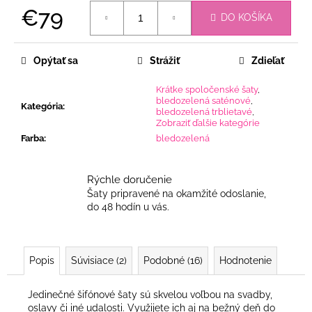
€79
DO KOŠÍKA
Jednotková
cena:
Opýtať sa
Strážiť
Zdieľať
Krátke spoločenské šaty
,
bledozelená saténové
,
Kategória
:
bledozelená trblietavé
,
Zobraziť ďalšie kategórie
Farba
:
bledozelená
Rýchle doručenie
Šaty pripravené na okamžité odoslanie,
do 48 hodín u vás.
Popis
Súvisiace (2)
Podobné (16)
Hodnotenie
Jedinečné šifónové šaty sú skvelou voľbou na svadby,
oslavy či iné udalosti. Využijete ich aj na bežný deň do