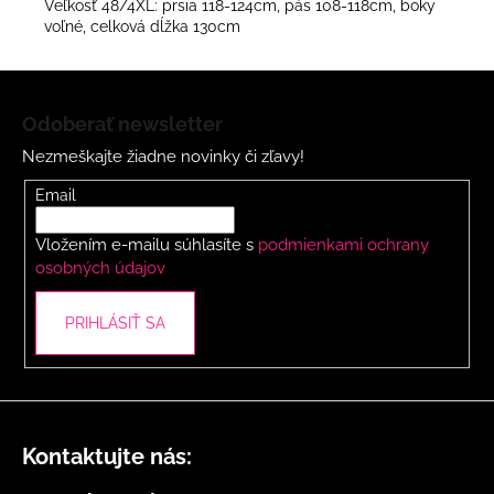
Veľkosť 48/4XL: prsia 118-124cm, pás 108-118cm, boky
voľné, celková dĺžka 130cm
Z
á
Odoberať newsletter
p
Nezmeškajte žiadne novinky či zľavy!
ä
t
Email
i
Vložením e-mailu súhlasíte s
podmienkami ochrany
e
osobných údajov
PRIHLÁSIŤ SA
Kontaktujte nás: