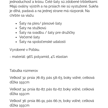
jednoduchosť a krásu. Celé šaty sú zdobené trblietkami.
Majú oválny výstrih a na prsiach nie sú vystužené. Sukňa
je dlhá, padavá a na jednej strane má rázporok. Na
chrbte sa viažu.
Šaty na ples/ plesové šaty
Šaty na stužkovú
Šaty na svadbu / šaty pre družičky
Večerné šaty
Šaty na spoločenské udalosti
Vyrobené v Poľsku.
- materiál: 96% polyamid, 4% elastan
Tabuľka rozmerov
Veľkosť 32: prsia 78-83, pás 58-63, boky voľné, celková
dĺžka 155cm
Veľkosť 34: prsia 82-87, pás 62-67, boky voľné, celková
dĺžka 155cm
Veľkosť 36: prsia 86-91, pás 66-71, boky voľné, celková
dĺžka 155cm