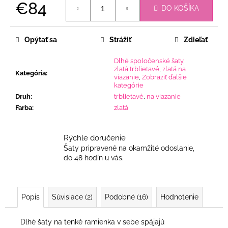
€84
DO KOŠÍKA
Jednotková
cena:
Opýtať sa
Strážiť
Zdieľať
Dlhé spoločenské šaty
,
zlatá trblietavé
,
zlatá na
Kategória
:
viazanie
,
Zobraziť ďalšie
kategórie
Druh
:
trblietavé
,
na viazanie
Farba
:
zlatá
Rýchle doručenie
Šaty pripravené na okamžité odoslanie,
do 48 hodín u vás.
Popis
Súvisiace (2)
Podobné (16)
Hodnotenie
Dlhé šaty na tenké ramienka v sebe spájajú