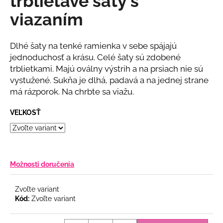
trblietavé šaty s
č
z
a
viazaním
5
m
hviezdičiek.
e
Dlhé šaty na tenké ramienka v sebe spájajú
jednoduchosť a krásu. Celé šaty sú zdobené
BLEDOMODRÉ
trblietkami. Majú oválny výstrih a na prsiach nie sú
KVETINOVÉ
vystužené. Sukňa je dlhá, padavá a na jednej strane
ŠATY
SO
má rázporok. Na chrbte sa viažu.
ZLATOU
RETIAZKOU
VEĽKOSŤ
€55
Možnosti doručenia
Zvoľte variant
Kód:
Zvoľte variant