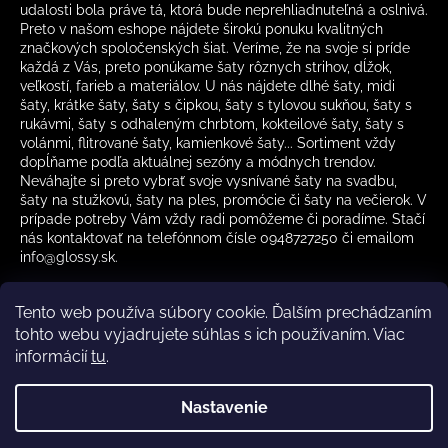
udalosti bola práve tá, ktorá bude neprehliadnuteľná a oslnivá.
Preto v našom eshope nájdete širokú ponuku kvalitných
značkových spoločenských šiat. Veríme, že na svoje si príde
každá z Vás, preto ponúkame šaty rôznych strihov, dĺžok,
veľkostí, farieb a materiálov. U nás nájdete dlhé šaty, midi
šaty, krátke šaty, šaty s čipkou, šaty s tylovou sukňou, šaty s
rukávmi, šaty s odhaleným chrbtom, kokteilové šaty, šaty s
volánmi, flitrované šaty, kamienkové šaty... Sortiment vždy
dopĺňame podľa aktuálnej sezóny a módnych trendov.
Neváhajte si preto vybrať svoje vysnívané šaty na svadbu,
šaty na stužkovú, šaty na ples, promócie či šaty na večierok. V
prípade potreby Vám vždy radi pomôžeme či poradíme. Stačí
nás kontaktovať na telefónnom čísle 0948727250 či emailom
info@glossy.sk.
Tento web používa súbory cookie. Ďalším prechádzaním
tohto webu vyjadrujete súhlas s ich používaním. Viac
informácií
tu
.
Kamenná predajňa otváracia doba
CZ
Nastavenie
Vytvoril Shoptet