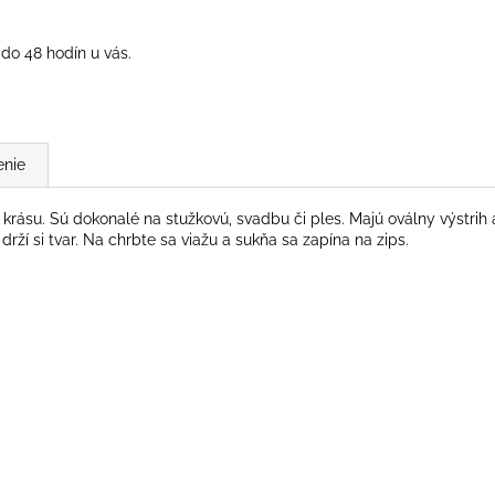
do 48 hodín u vás.
enie
rásu. Sú dokonalé na stužkovú, svadbu či ples. Majú oválny výstrih 
 drží si tvar. Na chrbte sa viažu a sukňa sa zapína na zips.