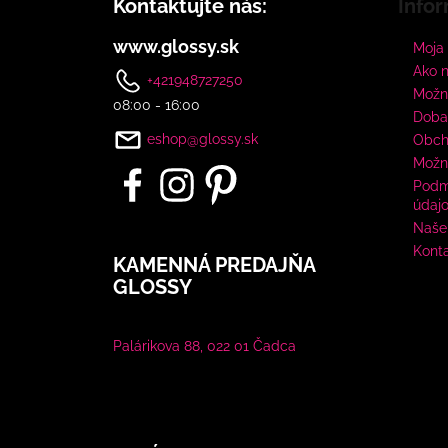
Kontaktujte nás:
Infor
www.glossy.sk
Moja
Ako 
+421948727250
Možno
08:00 - 16:00
Doba
eshop@glossy.sk
Obch
Možn
Podm
údaj
Naše 
Kont
KAMENNÁ PREDAJŇA
GLOSSY
Palárikova 88, 022 01 Čadca