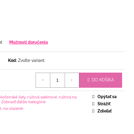
nt
Možnosti doručenia
Kód:
Zvoľte variant
DO KOŠÍKA
Opýtať sa
oločenské šaty
,
ružová saténové
,
ružová na
,
Zobraziť ďalšie kategórie
Strážiť
é
,
na viazanie
Zdieľať