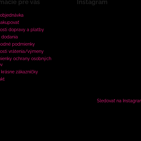
mácie pre vás
Instagram
 objednávka
nakupovať
sti dopravy a platby
 dodania
odné podmienky
osti vrátenia/výmeny
ienky ochrany osobných
ov
krásne zákazníčky
akt
Sledovať na Instagr