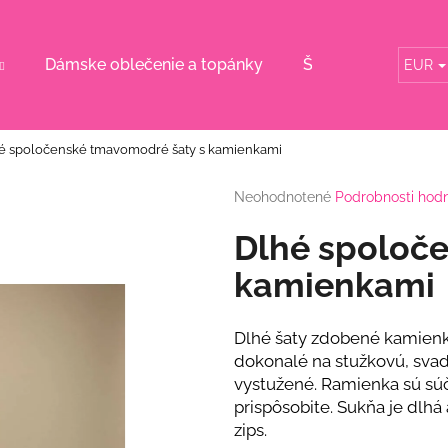
Dámske oblečenie a topánky
Šaty pre svadobn
EUR
Čo potrebujete nájsť?
é spoločenské tmavomodré šaty s kamienkami
HĽADAŤ
Priemerné
Neohodnotené
Podrobnosti hod
hodnotenie
produktu
Dlhé spoloč
je
Odporúčame
0,0
kamienkami
z
5
hviezdičiek.
Dlhé šaty zdobené kamienka
dokonalé na stužkovú, svadb
vystužené. Ramienka sú súča
prispôsobite. Sukňa je dlhá a
zips.
RUŽOVÝ KOMPLET S KVETINOU
BÉŽOVÝ KOMPL