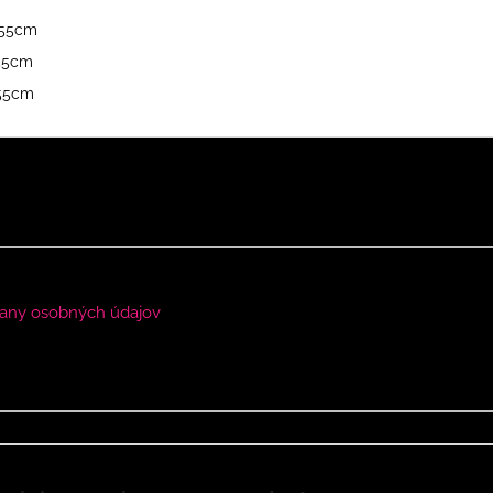
 155cm
155cm
155cm
any osobných údajov