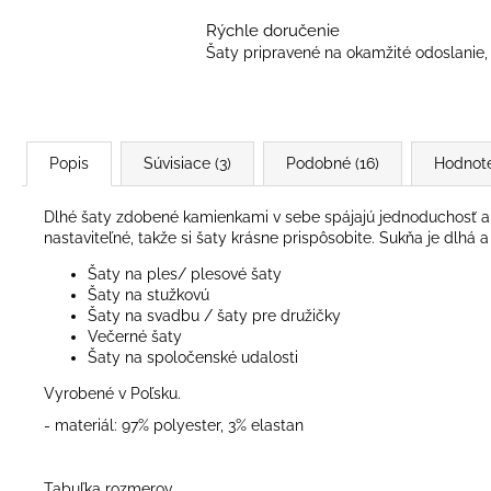
Rýchle doručenie
Šaty pripravené na okamžité odoslanie, 
Popis
Súvisiace (3)
Podobné (16)
Hodnot
Dlhé šaty zdobené kamienkami v sebe spájajú jednoduchosť a k
nastaviteľné, takže si šaty krásne prispôsobite. Sukňa je dlhá a
Šaty na ples/ plesové šaty
Šaty na stužkovú
Šaty na svadbu / šaty pre družičky
Večerné šaty
Šaty na spoločenské udalosti
Vyrobené v Poľsku.
- materiál: 97% polyester, 3% elastan
Tabuľka rozmerov