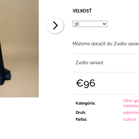
€108
€108
VEĽKOSŤ
Môžeme doručiť do:
Zvoľte varia
Zvoľte variant
€96
Jednotková
cena:
Dlhé sp
Kategória
:
viazanie
Druh
:
saténov
Farba
:
ružová