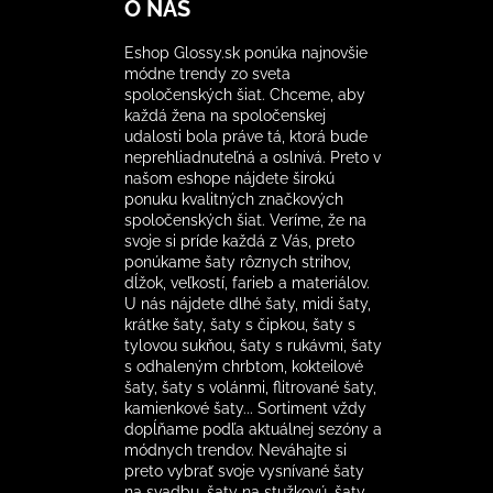
O NÁS
Eshop Glossy.sk ponúka najnovšie
módne trendy zo sveta
spoločenských šiat. Chceme, aby
každá žena na spoločenskej
udalosti bola práve tá, ktorá bude
neprehliadnuteľná a oslnivá. Preto v
našom eshope nájdete širokú
ponuku kvalitných značkových
spoločenských šiat. Veríme, že na
svoje si príde každá z Vás, preto
ponúkame šaty rôznych strihov,
dĺžok, veľkostí, farieb a materiálov.
U nás nájdete dlhé šaty, midi šaty,
krátke šaty, šaty s čipkou, šaty s
tylovou sukňou, šaty s rukávmi, šaty
s odhaleným chrbtom, kokteilové
šaty, šaty s volánmi, flitrované šaty,
kamienkové šaty... Sortiment vždy
dopĺňame podľa aktuálnej sezóny a
módnych trendov. Neváhajte si
preto vybrať svoje vysnívané šaty
na svadbu, šaty na stužkovú, šaty