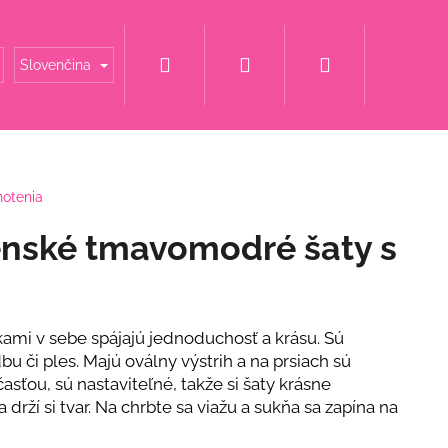
Hľadať
Prihlásenie
Nákupný
é mamy
Šaty za super cenu
Svadobné šaty
Slovenčina
košík
notenia
enské tmavomodré šaty s
mi v sebe spájajú jednoduchosť a krásu. Sú
u či ples. Majú oválny výstrih a na prsiach sú
sťou, sú nastaviteľné, takže si šaty krásne
 drží si tvar. Na chrbte sa viažu a sukňa sa zapína na
ET S KVETINOU