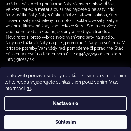
každá z Vás, preto ponúkame šaty rôznych strihov, dĺžok,
veľkostí, farieb a materiálov. U nás nájdete dlhé šaty, midi
šaty, krátke šaty, šaty s čipkou, šaty s tylovou sukňou, šaty s
rukávmi, šaty s odhaleným chrbtom, kokteilové šaty, šaty s
volánmi, flitrované šaty, kamienkové šaty... Sortiment vždy
dopĺňame podľa aktuálnej sezóny a módnych trendov.
Neváhajte si preto vybrať svoje vysnívané šaty na svadbu,
šaty na stužkovú, šaty na ples, promócie či šaty na večierok. V
prípade potreby Vám vždy radi pomôžeme či poradíme. Stačí
nás kontaktovať na telefónnom čísle 0948727250 či emailom
info@glossy.sk.
Tento web používa súbory cookie. Ďalším prechádzaním
tohto webu vyjadrujete súhlas s ich používaním. Viac
informácií
tu
.
Kamenná predajňa otváracia doba
CZ
Nastavenie
Vytvoril Shoptet
Súhlasím
Copyright 2026
Glossy.sk
. Všetky práva vyhradené.
✔️ Skladom – rýchle doručenie