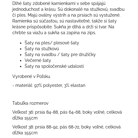
Dlhé šaty zdobené kamienkami v sebe spájajú
jednoduchosť a krásu. Sú dokonalé na stužkovú, svadbu
či ples. Majú oválny výstrih a na prsiach sú vystužené.
Ramienka sú súčasťou, sú nastaviteľné, takže si šaty
krásne prispôsobite. Sukňa je dlhá a drží si tvar. Na
chrbte sa viažu a sukňa sa zapína na zips.
Šaty na ples/ plesové šaty
Šaty na stužkovú
Šaty na svadbu / šaty pre družičky
Večerné šaty
Šaty na spoločenské udalosti
Vyrobené v Poľsku.
- materiál: 97% polyester, 3% elastan
Tabuľka rozmerov
Veľkosť 36: prsia 84-88, pás 64-68, boky voľné, celková
dĺžka 155cm
Veľkosť 38: prsia 88-92, pás 68-72, boky voľné, celková
dĺžka 155cm