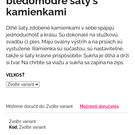
bledomodré šaty s
č
z
a
kamienkami
5
m
hviezdičiek.
e
Dlhé šaty zdobené kamienkami v sebe spájajú
jednoduchosť a krásu. Sú dokonalé na stužkovú,
BÉŽOVÝ
svadbu či ples. Majú oválny výstrih a na prsiach sú
NOHAVICOVÝ
vystužené. Ramienka sú súčasťou, sú nastaviteľné,
KOMPLET
takže si šaty krásne prispôsobite. Sukňa je dlhá a drží
€69
si tvar. Na chrbte sa viažu a sukňa sa zapína na zips.
VEĽKOSŤ
Môžeme doručiť do:
Zvoľte variant
Možnosti doručenia
Zvoľte variant
Kód:
Zvoľte variant