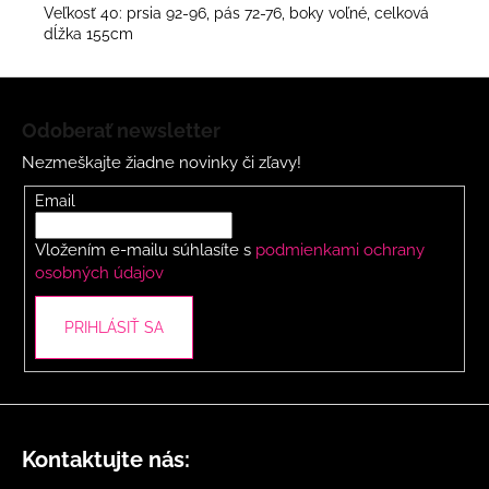
Veľkosť 40: prsia 92-96, pás 72-76, boky voľné, celková
dĺžka 155cm
Z
á
Odoberať newsletter
p
Nezmeškajte žiadne novinky či zľavy!
ä
t
Email
i
Vložením e-mailu súhlasíte s
podmienkami ochrany
e
osobných údajov
PRIHLÁSIŤ SA
Kontaktujte nás: