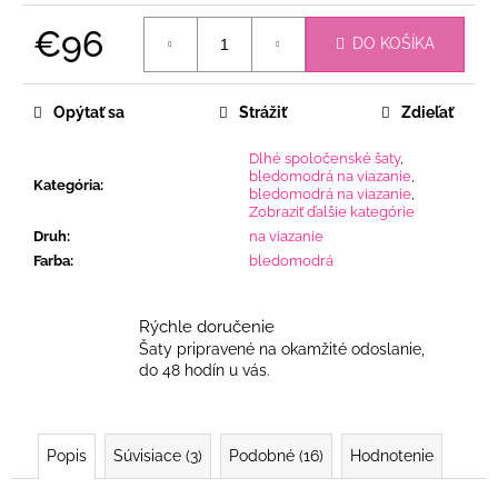
€96
DO KOŠÍKA
Jednotková
cena:
Opýtať sa
Strážiť
Zdieľať
Dlhé spoločenské šaty
,
bledomodrá na viazanie
,
Kategória
:
bledomodrá na viazanie
,
Zobraziť ďalšie kategórie
Druh
:
na viazanie
Farba
:
bledomodrá
Rýchle doručenie
Šaty pripravené na okamžité odoslanie,
do 48 hodín u vás.
Popis
Súvisiace (3)
Podobné (16)
Hodnotenie