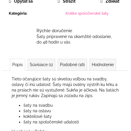
Opýtať sa
Strážiť
Zdieľať
Kategória
:
Krátke spoločenské šaty
Rýchle doručenie
Šaty pripravené na okamžité odoslanie,
do 48 hodín u vás.
Popis
Súvisiace (1)
Podobné (16)
Hodnotenie
Tieto očarujúce šaty sú skvelou voľbou na svadby,
oslavy či inú udalosť. Šaty majú oválny výstrih ku krku a
na prsiach nie sú vystužené. Sukňa je áčková. Na šatách
je jemný rukáv. Zapínajú sa zozadu na zips.
šaty na svadbu
šaty na oslavu
kokteilové šaty
šaty na spoločenské udalosti