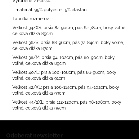
Vyrobené v Poľsku.
- materiál: 95% polyester, 5% elastan
Tabuľka rozmerov
Veľkosť 34/XS: prsia 82-90cm, pás 62-78cm, boky voľné,
celková dĺžka 85cm
Veľkosť 36/S: prsia 88-96cm, pás 72-84cm, boky voľné,
celková dĺžka 87cm
Veľkosť 38/M: prsia 94-102cm, pás 80-90cm, boky
voľné, celková dĺžka 89cm
Veľkosť 40/L: prsia 100-108cm, pás 86-96cm, boky
voľné, celková dĺžka 91cm
Veľkosť 42/XL: prsia 106-114cm, pás 94-102cm, boky
voľné, celková dĺžka 93cm
Veľkosť 44/2XL: prsia 112-120cm, pás 98-108cm, boky
voľné, celková dĺžka 95cm
Z
á
Odoberať newsletter