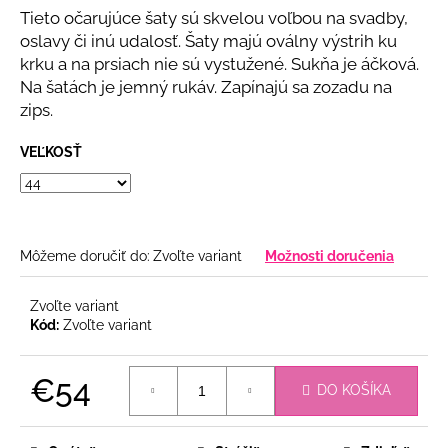
č
z
Tieto očarujúce šaty sú skvelou voľbou na svadby,
a
5
oslavy či inú udalosť. Šaty majú oválny výstrih ku
m
hviezdičiek.
krku a na prsiach nie sú vystužené. Sukňa je áčková.
e
Na šatách je jemný rukáv. Zapínajú sa zozadu na
zips.
BÉŽOVÝ
NOHAVICOVÝ
VEĽKOSŤ
KOMPLET
€69
Môžeme doručiť do:
Zvoľte variant
Možnosti doručenia
Zvoľte variant
Kód:
Zvoľte variant
€54
DO KOŠÍKA
Jednotková
cena: