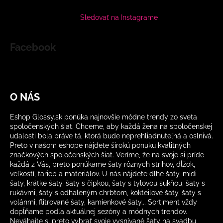
Sledovať na Instagrame
Facebook
O NÁS
Eshop Glossy.sk ponúka najnovšie módne trendy zo sveta
spoločenských šiat. Chceme, aby každá žena na spoločenskej
udalosti bola práve tá, ktorá bude neprehliadnuteľná a oslnivá.
Preto v našom eshope nájdete širokú ponuku kvalitných
značkových spoločenských šiat. Veríme, že na svoje si príde
každá z Vás, preto ponúkame šaty rôznych strihov, dĺžok,
veľkostí, farieb a materiálov. U nás nájdete dlhé šaty, midi
šaty, krátke šaty, šaty s čipkou, šaty s tylovou sukňou, šaty s
rukávmi, šaty s odhaleným chrbtom, kokteilové šaty, šaty s
volánmi, flitrované šaty, kamienkové šaty... Sortiment vždy
dopĺňame podľa aktuálnej sezóny a módnych trendov.
Neváhajte si preto vybrať svoje vysnívané šaty na svadbu,