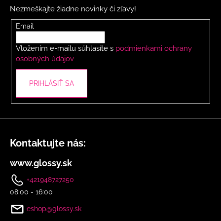
p
Nezmeškajte žiadne novinky či zľavy!
ä
t
Email
i
Vložením e-mailu súhlasíte s
podmienkami ochrany
e
osobných údajov
PRIHLÁSIŤ SA
Kontaktujte nás:
www.glossy.sk
+421948727250
08:00 - 16:00
eshop@glossy.sk