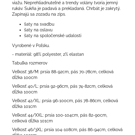
viažu. Neprehliadnuteľné a trendy volány tvoria jemný
rukáv. Sukňa je padavá a prekladaná. Chrbát je zakrytý.
Zapínajú sa zozadu na zips.
šaty na svadbu
šaty na oslavu
šaty na spoločenské udalosti
Vyrobené v Poľsku.
- materiál: 98% polyester, 2% elastan
Tabuľka rozmerov
Veľkosť 38/M: prsia 88-92cm, pás 70-78cm, celková
dĺžka 100cm
Veľkosť 40/L: prsia 92-96cm, pás 74-82cm, celková
dĺžka 100cm
Veľkosť 42/XL: prsia 96-100cm, pás 78-86cm, celková
dĺžka 101cm
Veľkosť 44/XXL: prsia 100-104cm, pás 82-90cm,
celková dĺžka 101cm
Veľkosť 46/3XL: prsia 104-108cm, pás 86-94cm, celková