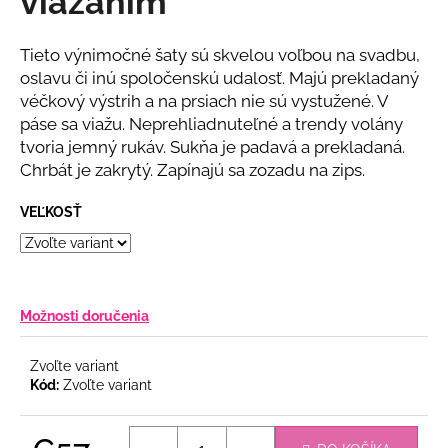
viazaním
č
z
a
5
m
hviezdičiek.
Tieto výnimočné šaty sú skvelou voľbou na svadbu,
e
oslavu či inú spoločenskú udalosť. Majú prekladaný
véčkový výstrih a na prsiach nie sú vystužené. V
páse sa viažu. Neprehliadnuteľné a trendy volány
DLHÉ
SPOLOČENSKÉ
tvoria jemný rukáv. Sukňa je padavá a prekladaná.
RUŽOVÉ
Chrbát je zakrytý. Zapínajú sa zozadu na zips.
ŠATY
S
FLITRAMI
VEĽKOSŤ
A
PADNUTÝMI
RAMENAMI
€90
Možnosti doručenia
Zvoľte variant
Kód:
Zvoľte variant