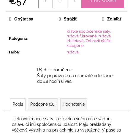
€57
DO KOŠÍKA
Jednotková
cena:
Opýtať sa
Strážiť
Zdieľať
Krátke spoločenské šaty
,
ružová flitrované
,
ružová
Kategória
:
trblietavé
,
Zobraziť ďalšie
kategórie
Farba
:
ružová
Rýchle doručenie
Šaty pripravené na okamžité odoslanie,
do 48 hodín u vás.
Popis
Podobné (16)
Hodnotenie
Tieto výnimočné šaty sú skvelou voľbou na svadbu,
oslavu či inú spoločenskú udalosť. Majú prekladaný
véčkový výstrih a na prsiach nie sú vystužené. V páse sa