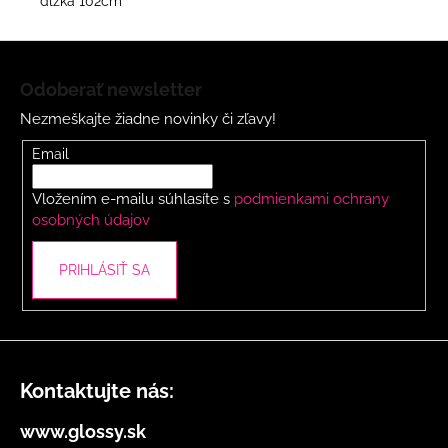
dĺžka 102cm
Z
á
Odoberať newsletter
p
Nezmeškajte žiadne novinky či zľavy!
ä
t
Email
i
Vložením e-mailu súhlasíte s
podmienkami ochrany
e
osobných údajov
PRIHLÁSIŤ SA
Kontaktujte nás:
www.glossy.sk