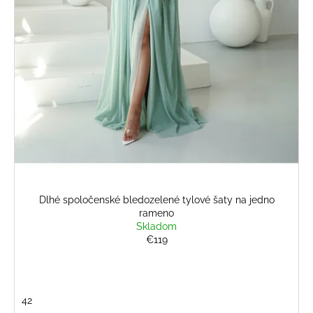
č
v
a
m
e
BIELY
KOMPLET
S
KVETINOU
€108
Dlhé spoločenské bledozelené tylové šaty na jedno
rameno
Skladom
€119
42