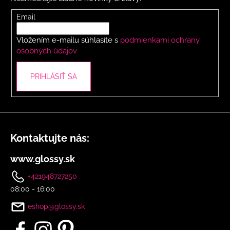
ä
r
t
Email
v
i
k
Vložením e-mailu súhlasíte s
podmienkami ochrany
y
e
osobných údajov
v
ý
p
PRIHLÁSIŤ SA
i
s
u
Kontaktujte nás:
www.glossy.sk
+421948727250
08:00 - 16:00
eshop@glossy.sk