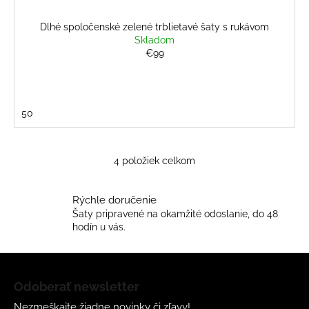
Dlhé spoločenské zelené trblietavé šaty s rukávom
Skladom
€99
50
4
položiek celkom
O
v
l
Rýchle doručenie
á
Šaty pripravené na okamžité odoslanie, do 48
d
hodín u vás.
a
c
Z
i
á
Odoberať newsletter
e
p
p
Nezmeškajte žiadne novinky či zľavy!