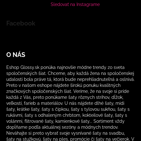
Sledovať na Instagrame
Facebook
O NÁS
Eshop Glossy.sk ponúka najnovšie módne trendy zo sveta
spoločenských šiat. Chceme, aby každá žena na spoločenskej
udalosti bola práve tá, ktorá bude neprehliadnuteľná a oslnivá.
Preto v našom eshope nájdete širokú ponuku kvalitných
značkových spoločenských šiat. Veríme, že na svoje si príde
každá z Vás, preto ponúkame šaty rôznych strihov, dĺžok,
veľkostí, farieb a materiálov. U nás nájdete dlhé šaty, midi
šaty, krátke šaty, šaty s čipkou, šaty s tylovou sukňou, šaty s
rukávmi, šaty s odhaleným chrbtom, kokteilové šaty, šaty s
volánmi, flitrované šaty, kamienkové šaty... Sortiment vždy
dopĺňame podľa aktuálnej sezóny a módnych trendov.
Neváhajte si preto vybrať svoje vysnívané šaty na svadbu,
šaty na stužkovú, šaty na ples, promócie či šaty na večierok. V