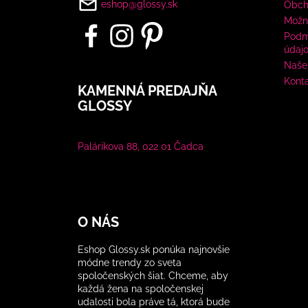
eshop@glossy.sk
Obch
Možn
Podm
údaj
Naše 
Kont
KAMENNÁ PREDAJŇA
GLOSSY
Palárikova 88, 022 01 Čadca
O NÁS
Eshop Glossy.sk ponúka najnovšie
módne trendy zo sveta
spoločenských šiat. Chceme, aby
každá žena na spoločenskej
udalosti bola práve tá, ktorá bude