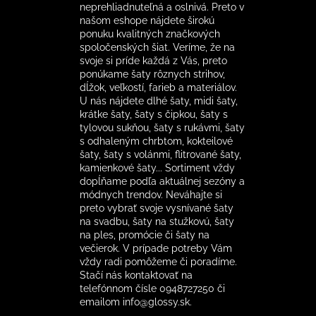
neprehliadnuteľná a oslnivá. Preto v
našom eshope nájdete širokú
ponuku kvalitných značkových
spoločenských šiat. Veríme, že na
svoje si príde každá z Vás, preto
ponúkame šaty rôznych strihov,
dĺžok, veľkostí, farieb a materiálov.
U nás nájdete dlhé šaty, midi šaty,
krátke šaty, šaty s čipkou, šaty s
tylovou sukňou, šaty s rukávmi, šaty
s odhaleným chrbtom, kokteilové
šaty, šaty s volánmi, flitrované šaty,
kamienkové šaty... Sortiment vždy
dopĺňame podľa aktuálnej sezóny a
módnych trendov. Neváhajte si
preto vybrať svoje vysnívané šaty
na svadbu, šaty na stužkovú, šaty
na ples, promócie či šaty na
večierok. V prípade potreby Vám
vždy radi pomôžeme či poradíme.
Stačí nás kontaktovať na
telefónnom čísle 0948727250 či
emailom info@glossy.sk.