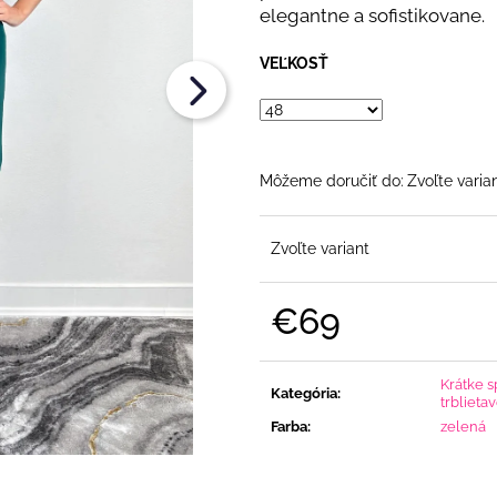
RUKÁVOM
OPASKOM
elegantne a sofistikovane.
€86
€79
VEĽKOSŤ
Môžeme doručiť do:
Zvoľte varia
Zvoľte variant
€69
Jednotková
cena:
Krátke s
Kategória
:
trblieta
Farba
:
zelená