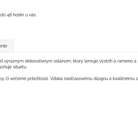
do 48 hodín u vás.
enie
ad výrazným dekoratívnym volánom, ktorý lemuje výstrih a rameno 
azňuje siluetu.
by či večerné príležitosti. Vďaka nadčasovému dizajnu a kvalitnému 