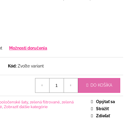
nt
Možnosti doručenia
Kód:
Zvoľte variant
DO KOŠÍKA
Opýtať sa
poločenské šaty
,
zelená flitrované
,
zelená
vé
,
Zobraziť ďalšie kategórie
Strážiť
Zdieľať