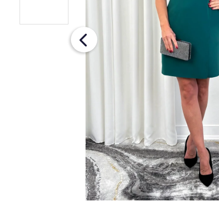
ŠATY S RUKÁVMI
€93