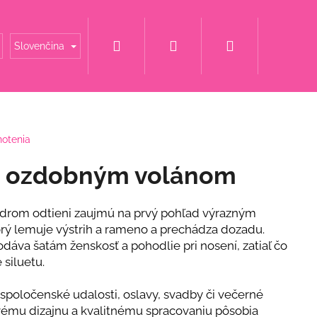
Hľadať
Prihlásenie
Nákupný
é mamy
Šaty za super cenu
Svadobné šaty
Slovenčina
košík
notenia
 s ozdobným volánom
drom odtieni zaujmú na prvý pohľad výrazným
rý lemuje výstrih a rameno a prechádza dozadu.
dáva šatám ženskosť a pohodlie pri nosení, zatiaľ čo
 siluetu.
spoločenské udalosti, oslavy, svadby či večerné
NOVÉ ŠATY S
ovému dizajnu a kvalitnému spracovaniu pôsobia