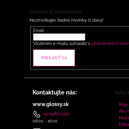
Z
á
Odoberať newsletter
p
Nezmeškajte žiadne novinky či zľavy!
ä
t
Email
i
Vložením e-mailu súhlasíte s
podmienkami ochr
e
PRIHLÁSIŤ SA
Kontaktujte nás:
Infor
www.glossy.sk
Moja
Ako 
+421948727250
Možno
08:00 - 16:00
Doba