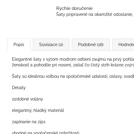
Rýchle doručenie
Šaty pripravené na okamžité odoslanie, 
Popis
Súvisiace (2)
Podobné (16)
Hodnot
Elegantné šaty v sýtom modrom odtieni zaujmú na prvý pohľ
ženskosť a pohodlie pri nosení, zatiaľ čo čistý strih krásne zvýr
Šaty sú ideálnou voľbou na spoločenské udalosti, oslavy, svad
Detaily:
ozdobné volány
elegantný, hladký materiál
zapínanie na zips
vhodné na spoločenské príležitosti