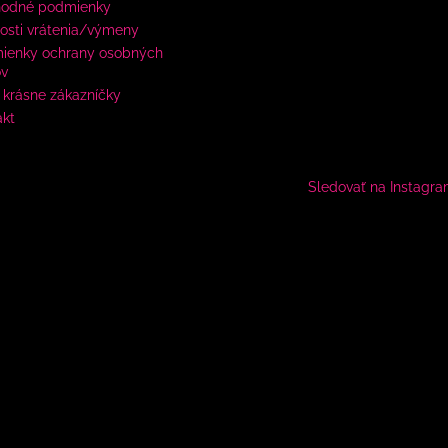
odné podmienky
osti vrátenia/výmeny
ienky ochrany osobných
ov
krásne zákazníčky
akt
Sledovať na Instagr