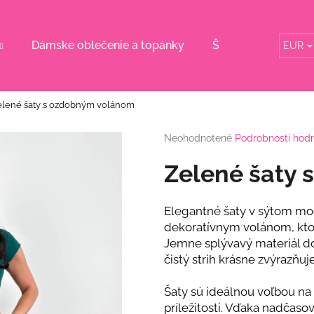
Dámske oblečenie a topánky
Šaty pre svadobn
EUR
Čo potrebujete nájsť?
elené šaty s ozdobným volánom
HĽADAŤ
Priemerné
Neohodnotené
Podrobnosti hod
hodnotenie
produktu
Zelené šaty
je
Odporúčame
0,0
z
Elegantné šaty v sýtom mo
5
dekoratívnym volánom, kto
hviezdičiek.
Jemne splývavý materiál do
čistý strih krásne zvýrazňuje
Šaty sú ideálnou voľbou na 
DLHÉ ŽLTÉ KVETINOVÉ ŠATY S
RUŽOVÉ KVETI
príležitosti. Vďaka nadčas