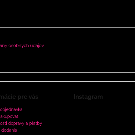
any osobných údajov
mácie pre vás
Instagram
 objednávka
nakupovať
sti dopravy a platby
 dodania