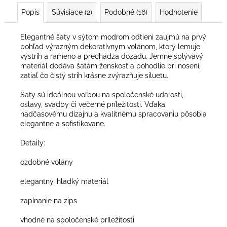
Popis
Súvisiace (2)
Podobné (16)
Hodnotenie
Elegantné šaty v sýtom modrom odtieni zaujmú na prvý
pohľad výrazným dekoratívnym volánom, ktorý lemuje
výstrih a rameno a prechádza dozadu. Jemne splývavý
materiál dodáva šatám ženskosť a pohodlie pri nosení,
zatiaľ čo čistý strih krásne zvýrazňuje siluetu.
Šaty sú ideálnou voľbou na spoločenské udalosti,
oslavy, svadby či večerné príležitosti. Vďaka
nadčasovému dizajnu a kvalitnému spracovaniu pôsobia
elegantne a sofistikovane.
Detaily:
ozdobné volány
elegantný, hladký materiál
zapínanie na zips
vhodné na spoločenské príležitosti