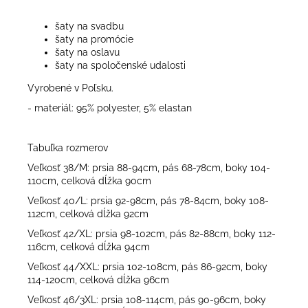
šaty na svadbu
šaty na promócie
šaty na oslavu
šaty na spoločenské udalosti
Vyrobené v Poľsku.
- materiál: 95% polyester, 5% elastan
Tabuľka rozmerov
Veľkosť 38/M: prsia 88-94cm, pás 68-78cm, boky 104-
110cm, celková dĺžka 90cm
Veľkosť 40/L: prsia 92-98cm, pás 78-84cm, boky 108-
112cm, celková dĺžka 92cm
Veľkosť 42/XL: prsia 98-102cm, pás 82-88cm, boky 112-
116cm, celková dĺžka 94cm
Veľkosť 44/XXL: prsia 102-108cm, pás 86-92cm, boky
114-120cm, celková dĺžka 96cm
Veľkosť 46/3XL: prsia 108-114cm, pás 90-96cm, boky