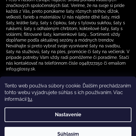
značkových spoločenských šiat. Veríme, že na svoje si príde
každá z Vás, preto ponúkame šaty rôznych strihov, dĺžok,
veľkostí, farieb a materiálov. U nás nájdete dlhé šaty, midi
šaty, krátke šaty, šaty s čipkou, šaty s tylovou sukňou, šaty s
rukávmi, šaty s odhaleným chrbtom, kokteilové šaty, šaty s
volánmi, flitrované šaty, kamienkové šaty... Sortiment vždy
dopĺňame podľa aktuálnej sezóny a módnych trendov.
Neváhajte si preto vybrať svoje vysnívané šaty na svadbu,
šaty na stužkovú, šaty na ples, promócie či šaty na večierok. V
prípade potreby Vám vždy radi pomôžeme či poradíme. Stačí
nás kontaktovať na telefónnom čísle 0948727250 či emailom
info@glossy.sk.
Tento web používa súbory cookie. Ďalším prechádzaním
tohto webu vyjadrujete súhlas s ich používaním. Viac
informácií
tu
.
Kamenná predajňa otváracia doba
CZ
Nastavenie
Vytvoril Shoptet
Súhlasím
Copyright 2026
Glossy.sk
. Všetky práva vyhradené.