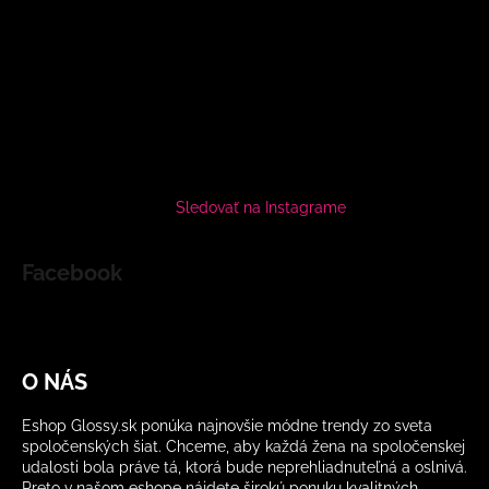
Sledovať na Instagrame
Facebook
O NÁS
Eshop Glossy.sk ponúka najnovšie módne trendy zo sveta
spoločenských šiat. Chceme, aby každá žena na spoločenskej
udalosti bola práve tá, ktorá bude neprehliadnuteľná a oslnivá.
Preto v našom eshope nájdete širokú ponuku kvalitných