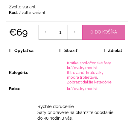
Zvoľte variant
Kód:
Zvoľte variant
€69
DO KOŠÍKA
Jednotková
cena:
Opýtať sa
Strážiť
Zdieľať
Krátke spoločenské šaty
,
kráľovsky modrá
Kategória
:
flitrované
,
kráľovsky
modrá trblietavé
,
Zobraziť ďalšie kategórie
Farba
:
kráľovsky modrá
Rýchle doručenie
Šaty pripravené na okamžité odoslanie,
do 48 hodín u vás.