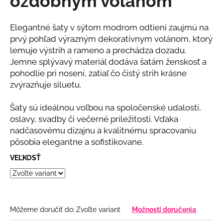
ozdobným volánom
č
z
a
5
m
hviezdičiek.
Elegantné šaty v sýtom modrom odtieni zaujmú na
e
prvý pohľad výrazným dekoratívnym volánom, ktorý
lemuje výstrih a rameno a prechádza dozadu.
Jemne splývavý materiál dodáva šatám ženskosť a
BÉŽOVÝ
KOMPLET
pohodlie pri nosení, zatiaľ čo čistý strih krásne
S
zvýrazňuje siluetu.
KVETINOU
€108
Šaty sú ideálnou voľbou na spoločenské udalosti,
oslavy, svadby či večerné príležitosti. Vďaka
nadčasovému dizajnu a kvalitnému spracovaniu
pôsobia elegantne a sofistikovane.
VEĽKOSŤ
Môžeme doručiť do:
Zvoľte variant
Možnosti doručenia