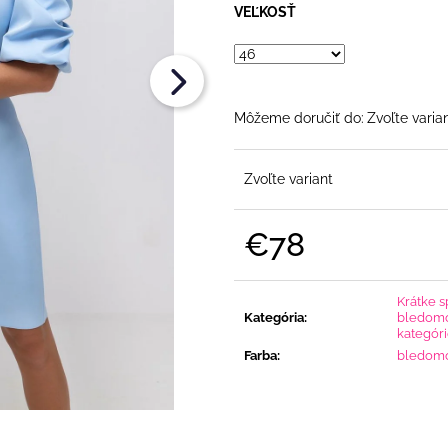
€108
€108
VEĽKOSŤ
Môžeme doručiť do:
Zvoľte varia
Zvoľte variant
€78
Jednotková
cena:
Krátke s
Kategória
:
bledomo
kategór
Farba
:
bledom