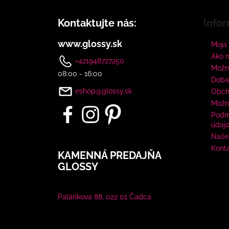
Kontaktujte nás:
Infor
www.glossy.sk
Moja
Ako 
+421948727250
Možno
08:00 - 16:00
Doba
eshop@glossy.sk
Obch
Možn
Podm
údaj
Naše 
Kont
KAMENNÁ PREDAJŇA
GLOSSY
Palárikova 88, 022 01 Čadca