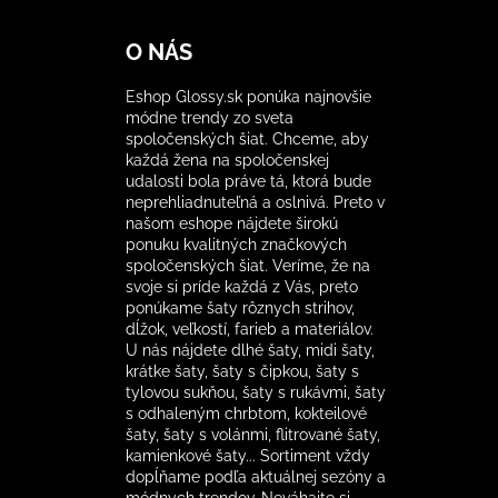
O NÁS
Eshop Glossy.sk ponúka najnovšie
módne trendy zo sveta
spoločenských šiat. Chceme, aby
každá žena na spoločenskej
udalosti bola práve tá, ktorá bude
neprehliadnuteľná a oslnivá. Preto v
našom eshope nájdete širokú
ponuku kvalitných značkových
spoločenských šiat. Veríme, že na
svoje si príde každá z Vás, preto
ponúkame šaty rôznych strihov,
dĺžok, veľkostí, farieb a materiálov.
U nás nájdete dlhé šaty, midi šaty,
krátke šaty, šaty s čipkou, šaty s
tylovou sukňou, šaty s rukávmi, šaty
s odhaleným chrbtom, kokteilové
šaty, šaty s volánmi, flitrované šaty,
kamienkové šaty... Sortiment vždy
dopĺňame podľa aktuálnej sezóny a