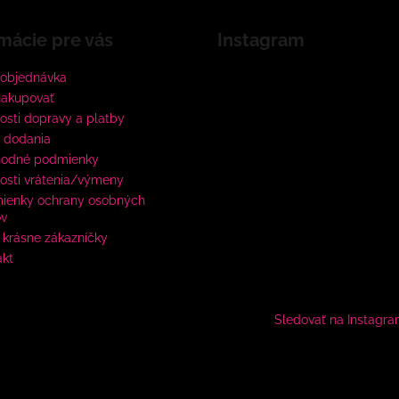
mácie pre vás
Instagram
 objednávka
nakupovať
sti dopravy a platby
 dodania
odné podmienky
osti vrátenia/výmeny
ienky ochrany osobných
ov
krásne zákazníčky
akt
Sledovať na Instagr