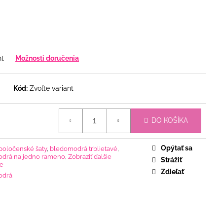
nt
Možnosti doručenia
Kód:
Zvoľte variant
DO KOŠÍKA
Opýtať sa
poločenské šaty
,
bledomodrá trblietavé
,
drá na jedno rameno
,
Zobraziť ďalšie
Strážiť
ie
Zdieľať
odrá