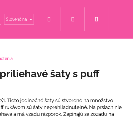
Hľadať
Prihlásenie
Nákupný
é mamy
Šaty za super cenu
Svadobné šaty
Slovenčina
košík
notenia
riliehavé šaty s puff
týl. Tieto jedinečné šaty sú stvorené na množstvo
puff rukávom sú šaty neprehliadnuteľné. Na prsiach nie
iehavá a má vzadu rázporok. Zapínajú sa zozadu na
ET S KVETINOU