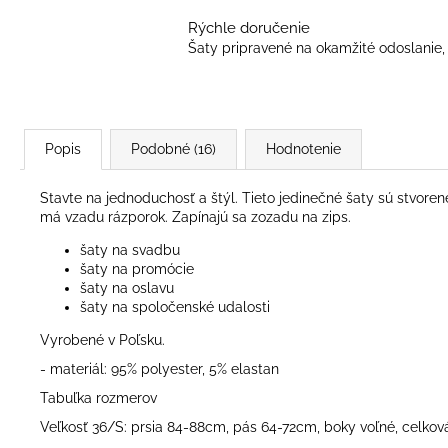
Rýchle doručenie
Šaty pripravené na okamžité odoslanie, 
Popis
Podobné (16)
Hodnotenie
Stavte na jednoduchosť a štýl. Tieto jedinečné šaty sú stvoren
má vzadu rázporok. Zapínajú sa zozadu na zips.
šaty na svadbu
šaty na promócie
šaty na oslavu
šaty na spoločenské udalosti
Vyrobené v Poľsku.
- materiál: 95% polyester, 5% elastan
Tabuľka rozmerov
Veľkosť 36/S: prsia 84-88cm, pás 64-72cm, boky voľné, celko