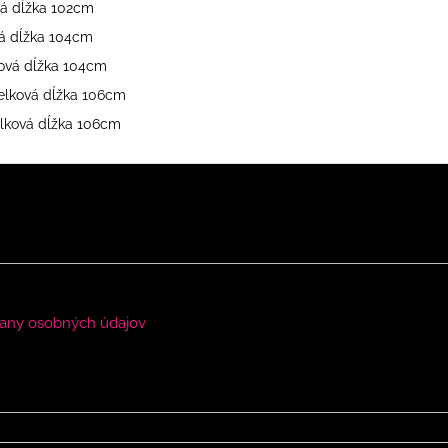
vá dĺžka 102cm
vá dĺžka 104cm
ková dĺžka 104cm
celková dĺžka 106cm
elková dĺžka 106cm
any osobných údajov