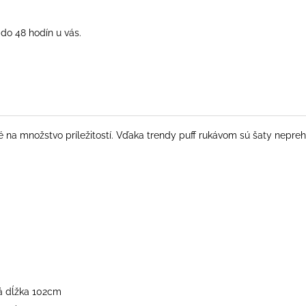
do 48 hodín u vás.
é na množstvo príležitostí. Vďaka trendy puff rukávom sú šaty neprehl
vá dĺžka 102cm