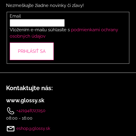
p
Nezmeškajte žiadne novinky či zľavy!
ä
t
Email
i
Vložením e-mailu súhlasíte s
podmienkami ochrany
e
osobných údajov
PRIHLÁSIŤ SA
Kontaktujte nás:
www.glossy.sk
+421948727250
08:00 - 16:00
eshop@glossy.sk