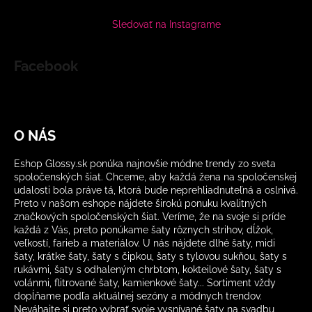
Sledovať na Instagrame
Facebook
O NÁS
Eshop Glossy.sk ponúka najnovšie módne trendy zo sveta
spoločenských šiat. Chceme, aby každá žena na spoločenskej
udalosti bola práve tá, ktorá bude neprehliadnuteľná a oslnivá.
Preto v našom eshope nájdete širokú ponuku kvalitných
značkových spoločenských šiat. Veríme, že na svoje si príde
každá z Vás, preto ponúkame šaty rôznych strihov, dĺžok,
veľkostí, farieb a materiálov. U nás nájdete dlhé šaty, midi
šaty, krátke šaty, šaty s čipkou, šaty s tylovou sukňou, šaty s
rukávmi, šaty s odhaleným chrbtom, kokteilové šaty, šaty s
volánmi, flitrované šaty, kamienkové šaty... Sortiment vždy
dopĺňame podľa aktuálnej sezóny a módnych trendov.
Neváhajte si preto vybrať svoje vysnívané šaty na svadbu,