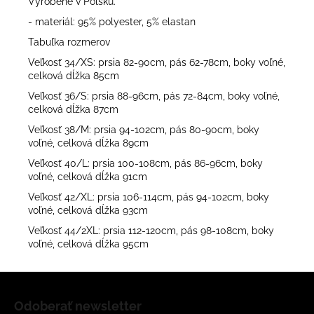
Vyrobené v Poľsku.
- materiál: 95% polyester, 5% elastan
Tabuľka rozmerov
Veľkosť 34/XS: prsia 82-90cm, pás 62-78cm, boky voľné,
celková dĺžka 85cm
Veľkosť 36/S: prsia 88-96cm, pás 72-84cm, boky voľné,
celková dĺžka 87cm
Veľkosť 38/M: prsia 94-102cm, pás 80-90cm, boky
voľné, celková dĺžka 89cm
Veľkosť 40/L: prsia 100-108cm, pás 86-96cm, boky
voľné, celková dĺžka 91cm
Veľkosť 42/XL: prsia 106-114cm, pás 94-102cm, boky
voľné, celková dĺžka 93cm
Veľkosť 44/2XL: prsia 112-120cm, pás 98-108cm, boky
voľné, celková dĺžka 95cm
Z
á
Odoberať newsletter