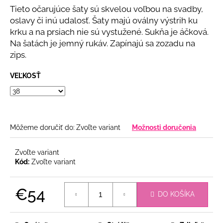
č
z
Tieto očarujúce šaty sú skvelou voľbou na svadby,
a
5
oslavy či inú udalosť. Šaty majú oválny výstrih ku
m
hviezdičiek.
krku a na prsiach nie sú vystužené. Sukňa je áčková.
e
Na šatách je jemný rukáv. Zapínajú sa zozadu na
zips.
BÉŽOVÝ
KOMPLET
VEĽKOSŤ
S
KVETINOU
€108
Môžeme doručiť do:
Zvoľte variant
Možnosti doručenia
Zvoľte variant
Kód:
Zvoľte variant
€54
DO KOŠÍKA
Jednotková
cena: