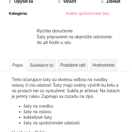
Opýtať sa
Strážiť
Zdieľať
Kategória
:
Krátke spoločenské šaty
Rýchle doručenie
Šaty pripravené na okamžité odoslanie,
do 48 hodín u vás.
Popis
Súvisiace (1)
Podobné (16)
Hodnotenie
Tieto očarujúce šaty sú skvelou voľbou na svadby,
oslavy či inú udalosť. Šaty majú oválny výstrih ku krku a
na prsiach nie sú vystužené. Sukňa je áčková. Na šatách
je jemný rukáv. Zapínajú sa zozadu na zips.
šaty na svadbu
šaty na oslavu
kokteilové šaty
šaty na spoločenské udalosti