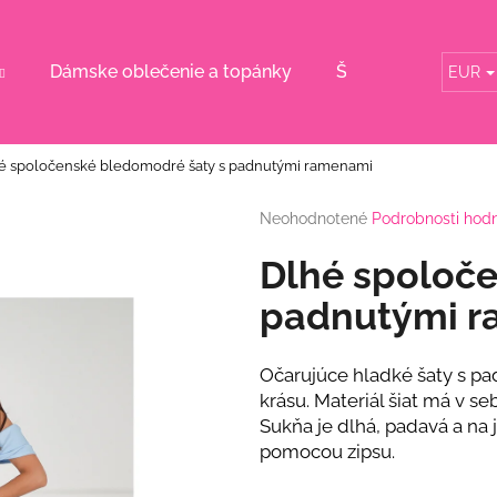
Dámske oblečenie a topánky
Šaty pre svadobn
EUR
Čo potrebujete nájsť?
é spoločenské bledomodré šaty s padnutými ramenami
HĽADAŤ
Priemerné
Neohodnotené
Podrobnosti hod
hodnotenie
produktu
Dlhé spoloče
je
Odporúčame
0,0
padnutými 
z
5
hviezdičiek.
Očarujúce hladké šaty s p
krásu. Materiál šiat má v se
Sukňa je dlhá, padavá a na 
pomocou zipsu.
DLHÉ ŽLTÉ KVETINOVÉ ŠATY S
RUŽOVÉ KVETI