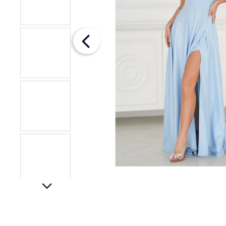
ŠATY S RUKÁVMI
€93
next