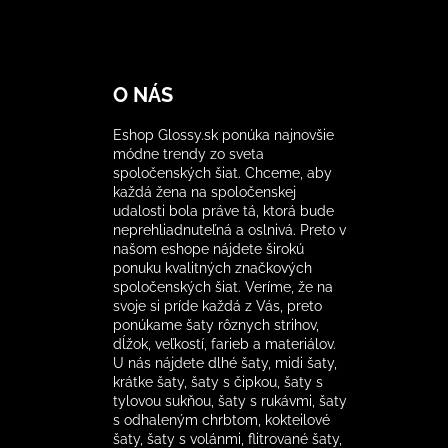
O NÁS
Eshop Glossy.sk ponúka najnovšie
módne trendy zo sveta
spoločenských šiat. Chceme, aby
každá žena na spoločenskej
udalosti bola práve tá, ktorá bude
neprehliadnuteľná a oslnivá. Preto v
našom eshope nájdete širokú
ponuku kvalitných značkových
spoločenských šiat. Veríme, že na
svoje si príde každá z Vás, preto
ponúkame šaty rôznych strihov,
dĺžok, veľkostí, farieb a materiálov.
U nás nájdete dlhé šaty, midi šaty,
krátke šaty, šaty s čipkou, šaty s
tylovou sukňou, šaty s rukávmi, šaty
s odhaleným chrbtom, kokteilové
šaty, šaty s volánmi, flitrované šaty,