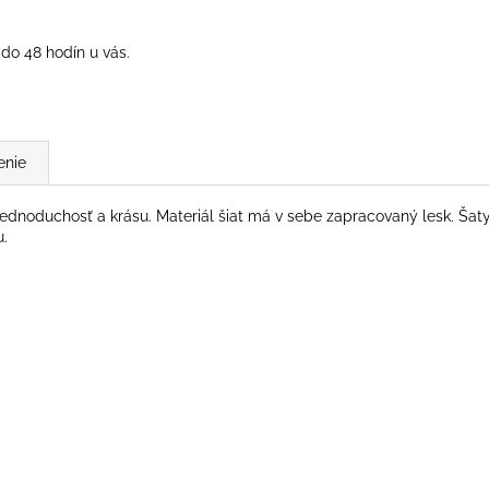
do 48 hodín u vás.
enie
dnoduchosť a krásu. Materiál šiat má v sebe zapracovaný lesk. Šaty 
u.