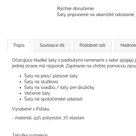
Rýchle doručenie
Šaty pripravené na okamžité odoslanie, 
Popis
Súvisiace (6)
Podobné (16)
Hodnot
Očarujúce hladké šaty s padnutými ramenami v sebe spájajú je
jednej strane má rázporok. Zapínanie na chrbte pomocou zips
Šaty na ples/ plesové šaty
Šaty na stužkovú
Šaty na svadbu / šaty pre družičky
Večerné šaty
Šaty na spoločenské udalosti
Vyrobené v Poľsku.
- materiál: 93% polyester, 7% elastan
Tabuľka rozmerov