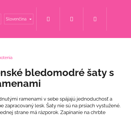
Hľadať
Prihlásenie
Nákupný
é mamy
Šaty za super cenu
Svadobné šaty
Slovenčina
košík
notenia
nské bledomodré šaty s
ramenami
adnutými ramenami v sebe spájajú jednoduchosť a
be zapracovaný lesk. Šaty nie sú na prsiach vystužené.
jednej strane má rázporok. Zapínanie na chrbte
NOVÉ ŠATY S