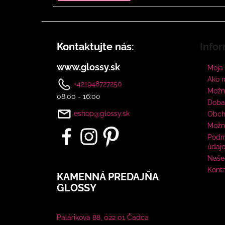
Kontaktujte nás:
Infor
www.glossy.sk
Moja
Ako 
+421948727250
Možno
08:00 - 16:00
Doba
eshop@glossy.sk
Obch
Možn
Podm
údaj
Naše 
Kont
KAMENNÁ PREDAJŇA
GLOSSY
Palárikova 88, 022 01 Čadca