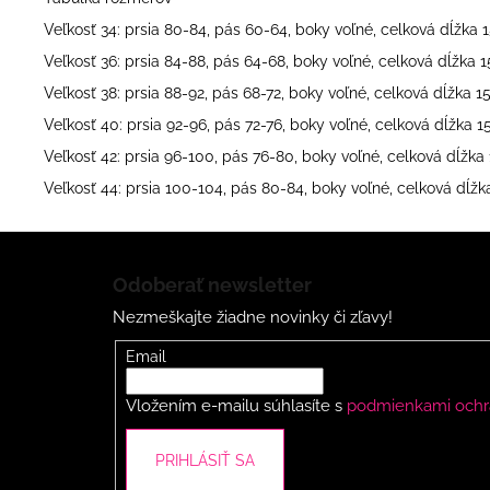
Veľkosť 34: prsia 80-84, pás 60-64, boky voľné, celková dĺžka
Veľkosť 36: prsia 84-88, pás 64-68, boky voľné, celková dĺžka 
Veľkosť 38: prsia 88-92, pás 68-72, boky voľné, celková dĺžka 
Veľkosť 40: prsia 92-96, pás 72-76, boky voľné, celková dĺžka 
Veľkosť 42: prsia 96-100, pás 76-80, boky voľné, celková dĺžk
Veľkosť 44: prsia 100-104, pás 80-84, boky voľné, celková dĺž
Z
á
Odoberať newsletter
p
Nezmeškajte žiadne novinky či zľavy!
ä
t
Email
i
Vložením e-mailu súhlasíte s
podmienkami ochr
e
PRIHLÁSIŤ SA