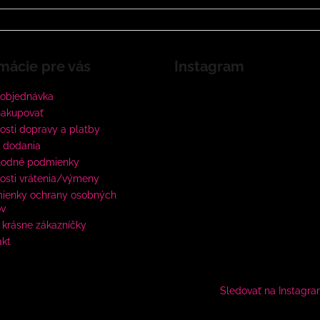
mácie pre vás
Instagram
 objednávka
nakupovať
sti dopravy a platby
 dodania
odné podmienky
osti vrátenia/výmeny
ienky ochrany osobných
ov
krásne zákazníčky
akt
Sledovať na Instagr