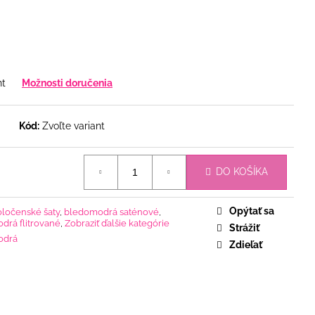
nt
Možnosti doručenia
Kód:
Zvoľte variant
DO KOŠÍKA
Opýtať sa
oločenské šaty
,
bledomodrá saténové
,
drá flitrované
,
Zobraziť ďalšie kategórie
Strážiť
odrá
Zdieľať