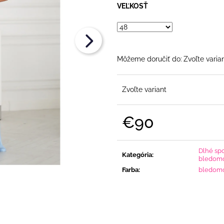
RUKÁVOM
OPASKOM
VEĽKOSŤ
€86
€79
Môžeme doručiť do:
Zvoľte varia
Zvoľte variant
€90
Jednotková
cena:
Dlhé sp
Kategória
:
bledomo
Farba
:
bledom