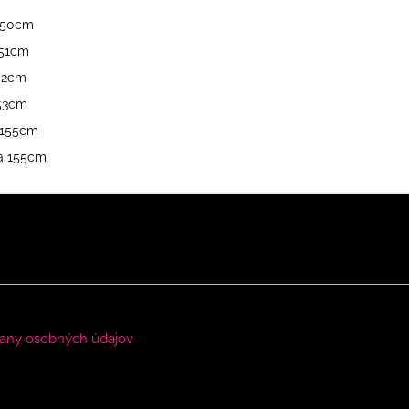
 150cm
151cm
152cm
153cm
a 155cm
ka 155cm
any osobných údajov