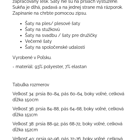
zapracovaný lesk. Šaty nie sú na prsiach vystužené.
Sukňa je dlhá, padavá a na jednej strane má rázporok.
Zapínanie na chrbte pomocou zipsu.
Šaty na ples/ plesové šaty
Šaty na stužkovú
Šaty na svadbu / šaty pre družičky
Večerné šaty
Šaty na spoločenské udalosti
Vyrobené v Poľsku.
- materiál: 93% polyester, 7% elastan
Tabuľka rozmerov
Veľkosť 34: prsia 80-84, pás 60-64, boky voľné, celková
dĺžka 150cm
Veľkosť 36: prsia 84-88, pás 64-68, boky voľné, celková
dĺžka 151cm
Veľkosť 38: prsia 88-92, pás 68-72, boky voľné, celková
dĺžka 152cm
Veľkosť 40: prsia 92-96, pás 72-76, boky voľné, celková