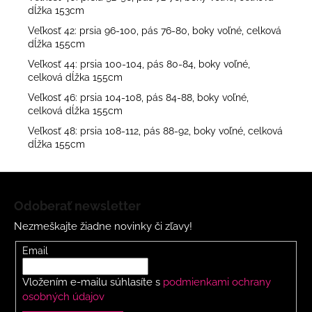
dĺžka 153cm
Veľkosť 42: prsia 96-100, pás 76-80, boky voľné, celková
dĺžka 155cm
Veľkosť 44: prsia 100-104, pás 80-84, boky voľné,
celková dĺžka 155cm
Veľkosť 46: prsia 104-108, pás 84-88, boky voľné,
celková dĺžka 155cm
Veľkosť 48: prsia 108-112, pás 88-92, boky voľné, celková
dĺžka 155cm
Z
á
Odoberať newsletter
p
Nezmeškajte žiadne novinky či zľavy!
ä
t
Email
i
Vložením e-mailu súhlasíte s
podmienkami ochrany
e
osobných údajov