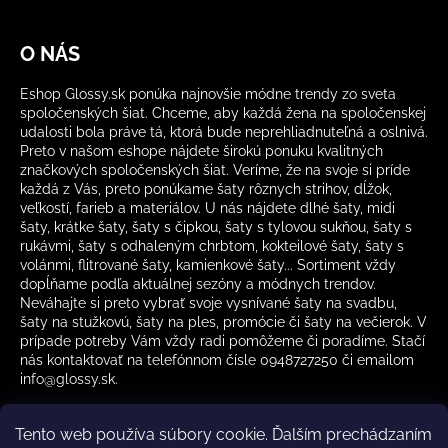
O NÁS
Eshop Glossy.sk ponúka najnovšie módne trendy zo sveta
spoločenských šiat. Chceme, aby každá žena na spoločenskej
udalosti bola práve tá, ktorá bude neprehliadnuteľná a oslnivá.
Preto v našom eshope nájdete širokú ponuku kvalitných
značkových spoločenských šiat. Veríme, že na svoje si príde
každá z Vás, preto ponúkame šaty rôznych strihov, dĺžok,
veľkostí, farieb a materiálov. U nás nájdete dlhé šaty, midi
šaty, krátke šaty, šaty s čipkou, šaty s tylovou sukňou, šaty s
rukávmi, šaty s odhaleným chrbtom, kokteilové šaty, šaty s
volánmi, flitrované šaty, kamienkové šaty... Sortiment vždy
dopĺňame podľa aktuálnej sezóny a módnych trendov.
Neváhajte si preto vybrať svoje vysnívané šaty na svadbu,
šaty na stužkovú, šaty na ples, promócie či šaty na večierok. V
prípade potreby Vám vždy radi pomôžeme či poradíme. Stačí
nás kontaktovať na telefónnom čísle 0948727250 či emailom
info@glossy.sk.
Tento web používa súbory cookie. Ďalším prechádzaním