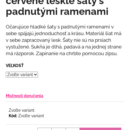
červené lesklé šaty s
č
z
a
padnutými ramenami
5
m
hviezdičiek.
e
Očarujúce hladké šaty s padnutými ramenami v
sebe spájajú jednoduchosť a krásu. Materiál šiat má
BLEDOMODRÉ
v sebe zapracovaný lesk. Šaty nie sú na prsiach
KVETINOVÉ
vystužené. Sukňa je dlhá, padavá a na jednej strane
ŠATY
SO
má rázporok. Zapínanie na chrbte pomocou zipsu.
ZLATOU
RETIAZKOU
VEĽKOSŤ
€55
Možnosti doručenia
Zvoľte variant
Kód:
Zvoľte variant