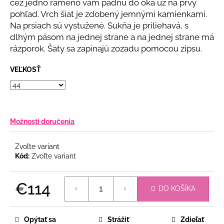
č
cez jedno rameno vám padnú do oka už na prvý
a
pohľad. Vrch šiat je zdobený jemnými kamienkami.
m
Na prsiach sú vystužené. Sukňa je priliehavá, s
e
dlhým pásom na jednej strane a na jednej strane má
rázporok. Šaty sa zapínajú zozadu pomocou zipsu.
CYKLÁMENOVÉ
VEĽKOSŤ
VZOROVANÉ
ŠIFÓNOVÉ
ŠATY
S
OPASKOM
€79
Možnosti doručenia
Zvoľte variant
Kód:
Zvoľte variant
€114
DO KOŠÍKA
Jednotková
cena:
Opýtať sa
Strážiť
Zdieľať