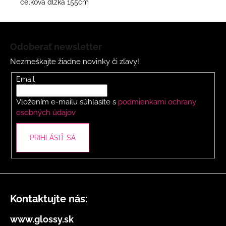
celková dĺžka 155cm
Z
á
Odoberať newsletter
p
Nezmeškajte žiadne novinky či zľavy!
ä
t
Email
i
Vložením e-mailu súhlasíte s
podmienkami ochrany
e
osobných údajov
PRIHLÁSIŤ SA
Kontaktujte nás:
www.glossy.sk