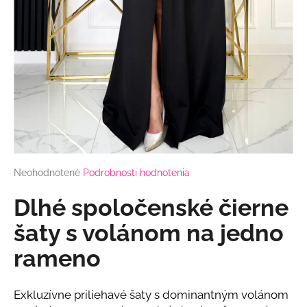
á
j
s
ť
?
HĽADAŤ
Priemerné
Neohodnotené
Podrobnosti hodnotenia
hodnotenie
produktu
Dlhé spoločenské čierne
je
O
0,0
šaty s volánom na jedno
d
z
p
rameno
5
o
hviezdičiek.
r
ú
Exkluzívne priliehavé šaty s dominantným volánom