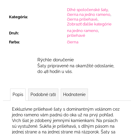
Dlhé spoločenské šaty
,
čierna na jedno rameno
,
Kategória
:
čierna priliehavé
,
Zobraziť ďalšie kategórie
na jedno rameno
,
Druh
:
priliehavé
Farba
:
čierna
Rýchle doručenie
Šaty pripravené na okamžité odoslanie,
do 48 hodín u vás.
Popis
Podobné (16)
Hodnotenie
Exkluzívne priliehavé šaty s dominantným volánom cez
jedno rameno vám padnú do oka už na prvý pohľad.
Vrch šiat je zdobený jemnými kamienkami. Na prsiach
sú vystužené. Sukňa je priliehavá, s dlhým pásom na
jednej strane a na jednej strane má rázporok. Šaty sa